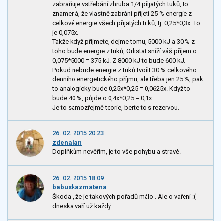
zabraňuje vstřebání zhruba 1/4 přijatých tuků, to
znamená, že vlastně zabrání přijetí 25 % energie z
celkové energie všech přijatých tuků, tj. 0,25*0,3x. To
je 0,075x.
Takže když přijmete, dejme tomu, 5000 kJ a 30 % z
toho bude energie z tuků, Orlistat sníží váš příjem o
0,075*5000 = 375 kJ. Z 8000 kJ to bude 600 kJ.
Pokud nebude energie z tuků tvořit 30 % celkového
denního energetického příjmu, ale třeba jen 25 %, pak
to analogicky bude 0,25x*0,25 = 0,0625x. Když to
bude 40 %, půjde o 0,4x*0,25 = 0,1x.
Je to samozřejmě teorie, berte to s rezervou.
26. 02. 2015 20:23
zdenalan
Doplňkům nevěřím, je to vše pohybu a stravě.
26. 02. 2015 18:09
babuskazmatena
Škoda , že je takových pořadů málo . Ale o vaření :(
dneska vaří už každý .