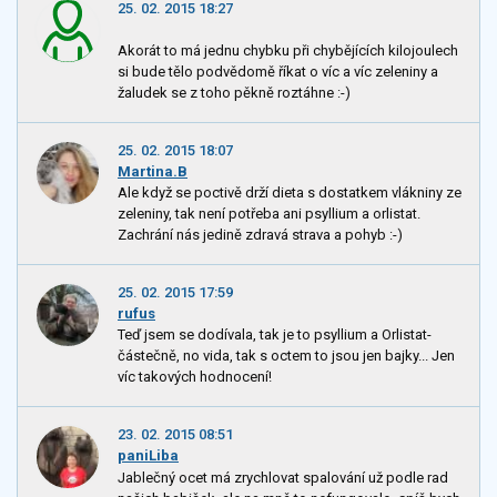
25. 02. 2015 18:27
Akorát to má jednu chybku při chybějících kilojoulech
si bude tělo podvědomě říkat o víc a víc zeleniny a
žaludek se z toho pěkně roztáhne :-)
25. 02. 2015 18:07
Martina.B
Ale když se poctivě drží dieta s dostatkem vlákniny ze
zeleniny, tak není potřeba ani psyllium a orlistat.
Zachrání nás jedině zdravá strava a pohyb :-)
25. 02. 2015 17:59
rufus
Teď jsem se dodívala, tak je to psyllium a Orlistat-
částečně, no vida, tak s octem to jsou jen bajky... Jen
víc takových hodnocení!
23. 02. 2015 08:51
paniLiba
Jablečný ocet má zrychlovat spalování už podle rad