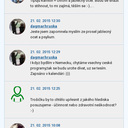
Tipuju karnitin + chrom a jablečný ocet. Budu se snažit
to stihnout, to mi zajímá, těším se :-)... .
21. 02. 2015 12:30
dagmarhruska
Jeste jsem zapomnela myslím ze prosel jablecný
ocet a psylium.
21. 02. 2015 12:29
dagmarhruska
I kdyz bydlím v Nemecku, chytáme vsechny ceské
programy,tak se budu urcite dívat, uz se tesím.
Zapsáno v kalendári:-)))
21. 02. 2015 12:25
Trošičku by to chtělo upřesnit z jakého hlediska
posuzujeme - účinnost nebo zdravotní neškodnost?
:-)
21. 02. 2015 10:08