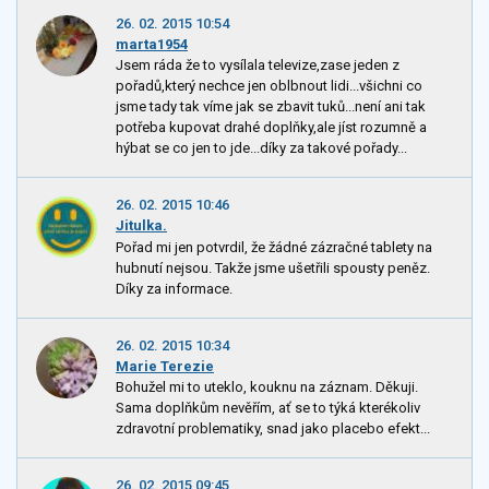
26. 02. 2015 10:54
marta1954
Jsem ráda že to vysílala televize,zase jeden z
pořadů,který nechce jen oblbnout lidi...všichni co
jsme tady tak víme jak se zbavit tuků...není ani tak
potřeba kupovat drahé doplňky,ale jíst rozumně a
hýbat se co jen to jde...díky za takové pořady...
26. 02. 2015 10:46
Jitulka.
Pořad mi jen potvrdil, že žádné zázračné tablety na
hubnutí nejsou. Takže jsme ušetřili spousty peněz.
Díky za informace.
26. 02. 2015 10:34
Marie Terezie
Bohužel mi to uteklo, kouknu na záznam. Děkuji.
Sama doplňkům nevěřím, ať se to týká kterékoliv
zdravotní problematiky, snad jako placebo efekt...
26. 02. 2015 09:45