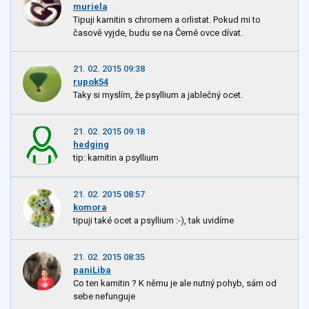
muriela
Tipuji karnitin s chromem a orlistat. Pokud mi to
časově vyjde, budu se na Černé ovce dívat.
21. 02. 2015 09:38
rupok54
Taky si myslím, že psyllium a jablečný ocet.
21. 02. 2015 09:18
hedging
tip: karnitin a psyllium
21. 02. 2015 08:57
komora
tipuji také ocet a psyllium :-), tak uvidíme
21. 02. 2015 08:35
paniLiba
Co ten karnitin ? K němu je ale nutný pohyb, sám od
sebe nefunguje