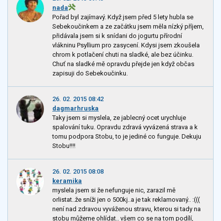
nada
Pořad byl zajímavý. Když jsem před 5 lety hubla se
Sebekoučinkem a ze začátku jsem měla nízký příjem,
přidávala jsem si k snídani do jogurtu přírodní
vlákninu Psyllium pro zasycení. Kdysi jsem zkoušela
chrom k potlačení chuti na sladké, ale bez účinku.
Chuť na sladké mě opravdu přejde jen když občas
zapisuji do Sebekoučinku.
26. 02. 2015 08:42
dagmarhruska
Taky jsem si myslela, ze jablecný ocet urychluje
spalování tuku. Opravdu zdravá vyvázená strava a k
tomu podpora Stobu, to je jediné co funguje. Dekuju
Stobu!!!!
26. 02. 2015 08:08
keramika
myslela jsem si že nefunguje nic, zarazil mě
orlistat..že sníži jen o 500kj..a je tak reklamovaný.. :(((
není nad zdravou vyváženou stravu, kterou si tady na
stobu můžeme ohlídat.. všem co se na tom podílí,