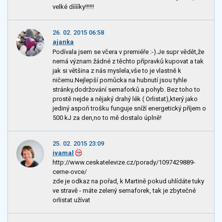
velké dííííky!!!!!!
26. 02. 2015 06:58
ajanka
Podívala jsem se včera v premiéře :-).Je supr vědět,že
nemá význam žádné z těchto přípravků kupovat a tak
jak si většina z nás myslela,vše to je vlastně k
ničemu.Nejlepší pomůcka na hubnutí jsou tyhle
stránky,dodržování semaforků a pohyb. Bez toho to
prostě nejde a nějaký drahý lék ( Orlistat),který jako
jediný aspoň trošku funguje sníží energetický příjem o
500 kJ za den,no to mě dostalo úplně!
25. 02. 2015 23:09
ivamal
http://www.ceskatelevize.cz/porady/1097429889-
cerne-ovce/
zde je odkaz na pořad, k Martině pokud uhlídáte tuky
ve stravě - máte zelený semaforek, tak je zbytečné
orlistat užívat