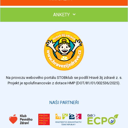
ANKETY
Hubněte s podporou lektorky a skupiny v kurzech STOBu
Chcete poradit s hubnutím? Najděte si odborníka STOBu ve
svém regionu
Ohodnoťte program Sebekoučink
výborný
velmi dobrý
dobrý
dostatečný
nedostatečný
Na provozu webového portálu STOBklub se podílí Hravě žij zdravě z. s.
Výsledky
Všechny ankety
Projekt je spolufinancován z dotace HMP (DOT/81/01/002536/2025).
Hlasovat
NAŠI PARTNEŘI