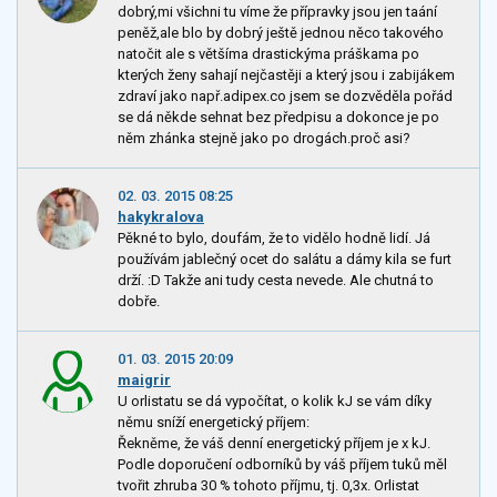
dobrý,mi všichni tu víme že přípravky jsou jen taání
peněž,ale blo by dobrý ještě jednou něco takového
natočit ale s většíma drastickýma práškama po
kterých ženy sahají nejčastěji a který jsou i zabijákem
zdraví jako např.adipex.co jsem se dozvěděla pořád
se dá někde sehnat bez předpisu a dokonce je po
něm zhánka stejně jako po drogách.proč asi?
02. 03. 2015 08:25
hakykralova
Pěkné to bylo, doufám, že to vidělo hodně lidí. Já
používám jablečný ocet do salátu a dámy kila se furt
drží. :D Takže ani tudy cesta nevede. Ale chutná to
dobře.
01. 03. 2015 20:09
maigrir
U orlistatu se dá vypočítat, o kolik kJ se vám díky
němu sníží energetický příjem:
Řekněme, že váš denní energetický příjem je x kJ.
Podle doporučení odborníků by váš příjem tuků měl
tvořit zhruba 30 % tohoto příjmu, tj. 0,3x. Orlistat