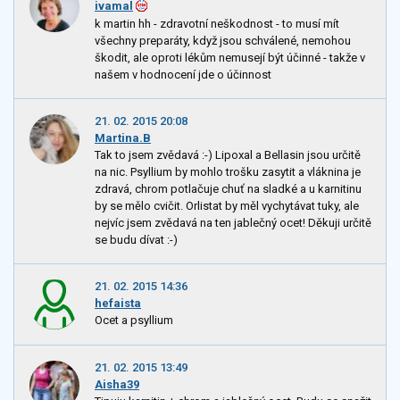
ivamal
k martin hh - zdravotní neškodnost - to musí mít
všechny preparáty, když jsou schválené, nemohou
škodit, ale oproti lékům nemusejí být účinné - takže v
našem v hodnocení jde o účinnost
21. 02. 2015 20:08
Martina.B
Tak to jsem zvědavá :-) Lipoxal a Bellasin jsou určitě
na nic. Psyllium by mohlo trošku zasytit a vláknina je
zdravá, chrom potlačuje chuť na sladké a u karnitinu
by se mělo cvičit. Orlistat by měl vychytávat tuky, ale
nejvíc jsem zvědavá na ten jablečný ocet! Děkuji určitě
se budu dívat :-)
21. 02. 2015 14:36
hefaista
Ocet a psyllium
21. 02. 2015 13:49
Aisha39