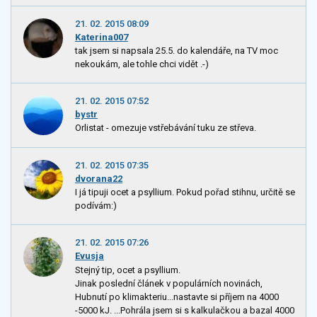
21. 02. 2015 08:09
Katerina007
tak jsem si napsala 25.5. do kalendáře, na TV moc
nekoukám, ale tohle chci vidět .-)
21. 02. 2015 07:52
bystr
Orlistat - omezuje vstřebávání tuku ze střeva.
21. 02. 2015 07:35
dvorana22
I já tipuji ocet a psyllium. Pokud pořad stihnu, určitě se
podívám:)
21. 02. 2015 07:26
Evusja
Stejný tip, ocet a psyllium.
Jinak poslední článek v populárních novinách,
Hubnutí po klimakteriu...nastavte si příjem na 4000
-5000 kJ. ...Pohrála jsem si s kalkulačkou a bazal 4000