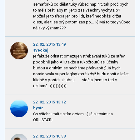
semaforků co dělat tuky vůbec naplnit, tak proč bych
to měla brát, aby mi je to zas všechny vychytalo?
Možná je to třeba jen pro lidi, kteří nedokáží držet
dietu, ale ti se prý potom zas po... :-) Má to tedy vůbec
nějaký význam???
22. 02. 2015 13:49
sveckaj
je fakt,že orlistat omezuje vstřebávání tuků ze střev
podobně jako Alli,takže u tukožroutů asi účinky
budou a druhým se necháme překvapit ;)Já bych
nominovala super legíny,které když budu nosit a ležet
klidně v posteli zhubnu........viděla jsem to teď v
reklamě :)))))))))))
22. 02. 2015 13:12
bystr
Co všichni máte s tím octem :-) já si trvám na
ORLISTATu
22. 02. 2015 10:38