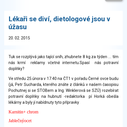
Lékaři se diví, dietologové jsou v
úžasu
20. 02. 2015
Tuk se rozplývá jako tající sníh, zhubnete 8 kg za týden .... tím
nás krmí
reklamy včetně internetu.Spasí
nás potravní
doplňky?
Ve středu 25.února v 17.40 na ČT1 v pořadu Černé ovce budu
(já, Petr Sucharda, kterého znáte z článků v našem časopisu
Pochutnej si se STOBem a Ing. Winklerová se SZÚ) rozebírat
potravní doplňky na hubnutí -redaktorka pí Horká obešla
lékárny a byly jí nabídnuty tyto přípravky
Karnitin+ chrom
Jablečnýocet