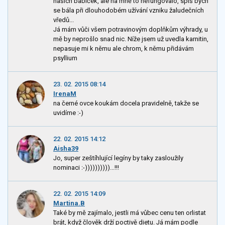
našich babiček, ale na mně to nefungovalo, spíš bych
se bála při dlouhodobém užívání vzniku žaludečních
vředů...
Já mám vůči všem potravinovým doplňkům výhrady, u
mě by neprošlo snad nic. Níže jsem už uvedla karnitin,
nepasuje mi k němu ale chrom, k němu přidávám
psyllium
23. 02. 2015 08:14
IrenaM
na černé ovce koukám docela pravidelně, takže se
uvidíme :-)
22. 02. 2015 14:12
Aisha39
Jo, super zeštíhlující legíny by taky zasloužily
nominaci :-))))))))))...!!!
22. 02. 2015 14:09
Martina.B
Také by mě zajímalo, jestli má vůbec cenu ten orlistat
brát, když člověk drží poctivě dietu. Já mám podle