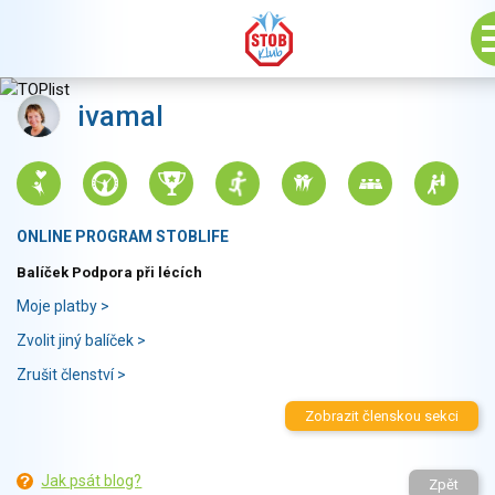
ivamal
ONLINE PROGRAM STOBLIFE
Balíček Podpora při lécích
Moje platby >
Zvolit jiný balíček >
Zrušit členství >
Zobrazit členskou sekci
Jak psát blog?
Zpět