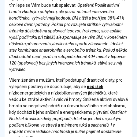
tím lépe se Vám bude tuk spalovat.
Opatření: Posílit aktivní
hmotu vhodným pohybem, ale pozor nutnost intenzivního
kondičního, vytrvalci mají hodnotu BM nižší a tvoří jen 38%-41%
celkové denní potřeby. Pokud provozujete stritkně vytrvalostní
tréninky důsledně na spalovací tepovou frekvenci, sice spálíte
vyšší podíl tuku při zátěži, ale zpomaluje se vám BM, v konečném
důsledku při omezení vytrvaleckého sportu ztloustnete. Ideální
stav kombinace anaerobního a aerobního tréninku. Pokud někdo
dlouhodobě např. jezdí na rotopedu denně 40+ minut v tepovce
120 (spalovací) bez jiných intenzivních tréninků, stává se z něj
vytrvalec.
Všem ženám a mužům,
kteří podstupují drastické diety
, pro
vylepšení postavy se doporučuje, aby se
nedrželi
nízkoenergetických a nízkobílkovinových jídelníčků
, které
vedou ke ztrátě aktivní svalové hmoty. Snížená aktivní svalová
hmota se negativně odráží na úrovni bazálního metabolismu,
kdy dochází k jeho snížení a energetickému plýtvání.
Opatření:
Nedržet drastické diety, popřípadě držet se jen diet s vysokým
podílem bílkovin ve stravě a minimem tuků a sacharidů. I v
případě mírné redukce hmotnosti je nutné přijímat dostatečné