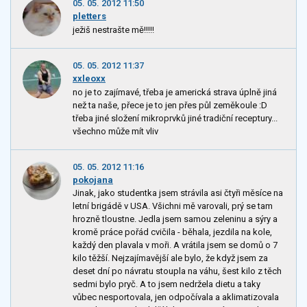
05. 05. 2012 11:50
pletters
ježiš nestrašte mě!!!!!
05. 05. 2012 11:37
xxleoxx
no je to zajímavé, třeba je americká strava úplně jiná
než ta naše, přece je to jen přes půl zeměkoule :D
třeba jiné složení mikroprvků jiné tradiční receptury...
všechno může mít vliv
05. 05. 2012 11:16
pokojana
Jinak, jako studentka jsem strávila asi čtyři měsíce na
letní brigádě v USA. Všichni mě varovali, prý se tam
hrozně tloustne. Jedla jsem samou zeleninu a sýry a
kromě práce pořád cvičila - běhala, jezdila na kole,
každý den plavala v moři. A vrátila jsem se domů o 7
kilo těžší. Nejzajímavější ale bylo, že když jsem za
deset dní po návratu stoupla na váhu, šest kilo z těch
sedmi bylo pryč. A to jsem nedržela dietu a taky
vůbec nesportovala, jen odpočívala a aklimatizovala