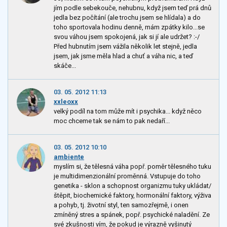
jím podle sebekouče, nehubnu, když jsem teď prá dnů
jedla bez počítání (ale trochu jsem se hlídala) a do
toho sportovala hodinu denně, mám zpátky kilo...se
svou váhou jsem spokojená, jak si jí ale udržet? :-/
Před hubnutím jsem vážila několik let stejně, jedla
jsem, jak jsme měla hlad a chuť a váha nic, a teď
skáče...
03. 05. 2012 11:13
xxleoxx
velký podíl na tom může mít i psychika... když něco
moc chceme tak se nám to pak nedaří...
03. 05. 2012 10:10
ambiente
myslím si, že tělesná váha popř. poměr tělesného tuku
je multidimenzionální proměnná. Vstupuje do toho
genetika - sklon a schopnost organizmu tuky ukládat/
štěpit, biochemické faktory, hormonální faktory, výživa
a pohyb, tj. životní styl, ten samozřejmě, i onen
zmíněný stres a spánek, popř. psychické naladění. Ze
své zkušnosti vím, že pokud je výrazně vyšinutý