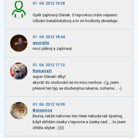
01. 04. 2012 19:28
Opět zajímavý článek. S tepovkou mám nejasno.
Užívám betablokátory a to mi hodnoty zkresluje.
01. 04. 2012 18:44
georgile
moc pěkný a zajímavý
01. 04. 2012 17:12
RomanaH
super článek! díky!
akorát do otužování se mi moc nechce :-( jj, jsem
přesně ten typ se studenýma rukama, nohama... :-)
01. 04. 2012 16:39
Bojovnice
Bezva, takže nakonec ten Heat nebude tak špatnej,
když střídám úseky v tepovce a úseky nad......to jsem
chtěla slyšet :-))))