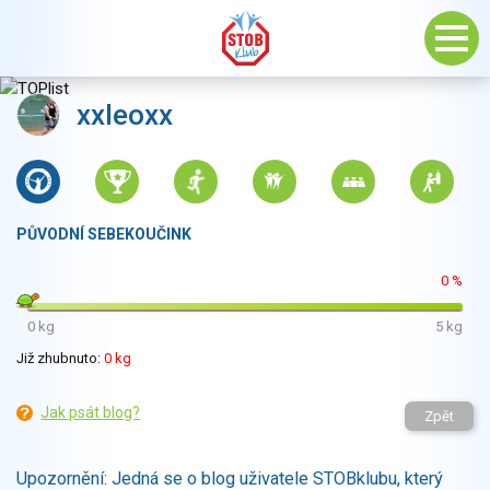
xxleoxx
PŮVODNÍ SEBEKOUČINK
0 %
0 kg
5 kg
Již zhubnuto:
0 kg
Jak psát blog?
Zpět
Upozornění: Jedná se o blog uživatele STOBklubu, který