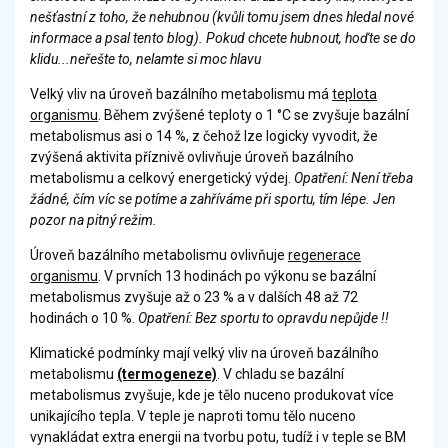
nešťastní z toho, že nehubnou (kvůli tomu jsem dnes hledal nové
informace a psal tento blog). Pokud chcete hubnout, hoďte se do
klidu...neřešte to, nelamte si moc hlavu
Velký vliv na úroveň bazálního metabolismu má
teplota
organismu
. Během zvýšené teploty o 1 °C se zvyšuje bazální
metabolismus asi o 14 %, z čehož lze logicky vyvodit, že
zvýšená aktivita příznivě ovlivňuje úroveň bazálního
metabolismu a celkový energetický výdej.
Opatření: Není třeba
žádné, čím víc se potíme a zahříváme při sportu, tím lépe. Jen
pozor na pitný režim.
Úroveň bazálního metabolismu ovlivňuje
regenerace
organismu
. V prvních 13 hodinách po výkonu se bazální
metabolismus zvyšuje až o 23 % a v dalších 48 až 72
hodinách o 10 %.
Opatření: Bez sportu to opravdu nepůjde !!
Klimatické podmínky mají velký vliv na úroveň bazálního
metabolismu
(termogeneze)
. V chladu se bazální
metabolismus zvyšuje, kde je tělo nuceno produkovat více
unikajícího tepla. V teple je naproti tomu tělo nuceno
vynakládat extra energii na tvorbu potu, tudíž i v teple se BM