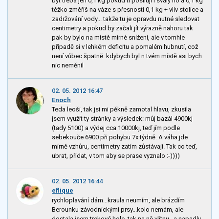
být třeba jen 0,1 kg pokud ti posilují i svaly no a 0,1 kg
těžko změříš na váze s přesností 0,1 kg + vliv stolice a
zadržování vody... takže tu je opravdu nutné sledovat
centimetry a pokud by začali jít výrazně nahoru tak
pak by bylo na místě mírné snížení, ale v tomhle
případě si v lehkém deficitu a pomalém hubnutí, což
není vůbec špatně. kdybych byl n tvém místě asi bych
nic neměnil
02. 05. 2012 16:47
Enoch
Teda leoši, tak jsi mi pěkně zamotal hlavu, zkusila
jsem využít ty stránky a výsledek: můj bazál 4900kj
(tady 5100) a výdej cca 10000kj, teď jím podle
sebekouče 6900 při pohybu 7x týdně. A váha jde
mírně vzhůru, centimetry zatím zůstávají. Tak co teď,
ubrat, přidat, v tom aby se prase vyznalo :-))))
02. 05. 2012 16:44
eflique
rychloplavání dám...kraula neumím, ale brázdím
Berounku závodnickými prsy...kolo nemám, ale
dostala jsem trekové hole, tak na ně vlítnu...a napadly