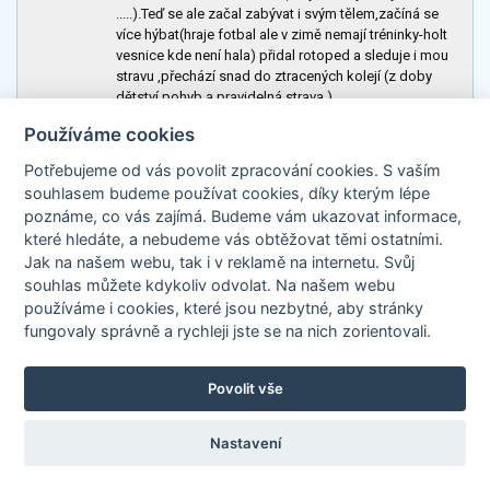
.....).Teď se ale začal zabývat i svým tělem,začíná se
více hýbat(hraje fotbal ale v zimě nemají tréninky-holt
vesnice kde není hala) přidal rotoped a sleduje i mou
stravu ,přechází snad do ztracených kolejí (z doby
dětství,pohyb a pravidelná strava ).
proto toho musím využít a dát mu přečíst trochu
Používáme cookies
inspirace jak funguje organismus.
takže díky :)))
Potřebujeme od vás
povolit zpracování cookies
. S vaším
souhlasem budeme používat cookies, díky kterým lépe
poznáme,
co vás zajímá
. Budeme vám ukazovat
informace,
01. 04. 2012 09:09
myrtil
které hledáte
, a nebudeme vás obtěžovat těmi ostatními.
Pěkná věta, ale podle mě v ní jde spíš o skutečnost,
Jak na našem webu, tak i v reklamě na internetu. Svůj
jakou hodnotu v porovnání se vším ostatním v životě
souhlas můžete kdykoliv odvolat. Na našem webu
pro člověka jídlo má, než jak často jí ;-) Myslím, že
používáme i cookies, které jsou nezbytné
, aby stránky
spořádat desetinku denní porce zas tolik času
fungovaly správně a rychleji jste se na nich zorientovali.
nezabere... Ale jasně, byl to jen takový laický nápad,
třeba by to vůbec nepomohlo. Možná se tvoje
podezření na konec potvrdí. Hlavně aby už něco
Povolit vše
pomohlo. :-)
Nastavení
01. 04. 2012 08:54
ambiente