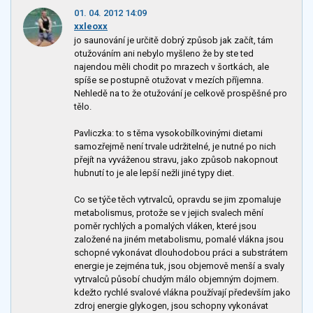
01. 04. 2012 14:09
xxleoxx
jo saunování je určitě dobrý způsob jak začít, tám
otužováním ani nebylo myšleno že by ste ted
najendou měli chodit po mrazech v šortkách, ale
spíše se postupně otužovat v mezích příjemna.
Nehledě na to že otužování je celkově prospěšné pro
tělo.
Pavliczka: to s těma vysokobílkovinými dietami
samozřejmě není trvale udržitelné, je nutné po nich
přejít na vyváženou stravu, jako způsob nakopnout
hubnutí to je ale lepší nežli jiné typy diet.
Co se týče těch vytrvalců, opravdu se jim zpomaluje
metabolismus, protože se v jejich svalech mění
poměr rychlých a pomalých vláken, které jsou
založené na jiném metabolismu, pomalé vlákna jsou
schopné vykonávat dlouhodobou práci a substrátem
energie je zejména tuk, jsou objemově menší a svaly
vytrvalců působí chudým málo objemným dojmem.
kdežto rychlé svalové vlákna používají především jako
zdroj energie glykogen, jsou schopny vykonávat