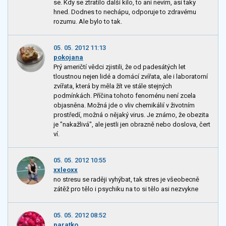
se. Kdy se ztratilo další kilo, to ani nevím, asi taky
hned. Dodnes to nechápu, odporuje to zdravému
rozumu. Ale bylo to tak.
05. 05. 2012 11:13
pokojana
Prý američtí vědci zjistili, že od padesátých let
tloustnou nejen lidé a domácí zvířata, ale i laboratorní
zvířata, která by měla žít ve stále stejných
podmínkách. Příčina tohoto fenoménu není zcela
objasněna. Možná jde o vliv chemikálií v životním
prostředí, možná o nějaký virus. Je známo, že obezita
je "nakažlivá", ale jestli jen obrazně nebo doslova, čert
ví.
05. 05. 2012 10:55
xxleoxx
no stresu se raději vyhýbat, tak stres je všeobecně
zátěž pro tělo i psychiku na to si tělo asi nezvykne
05. 05. 2012 08:52
paratko