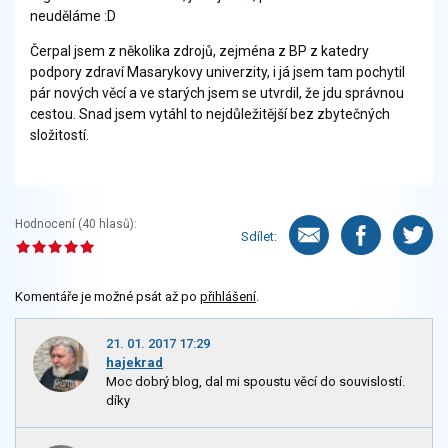
neuděláme :D
Čerpal jsem z několika zdrojů, zejména z BP z katedry
podpory zdraví Masarykovy univerzity, i já jsem tam pochytil
pár nových věcí a ve starých jsem se utvrdil, že jdu správnou
cestou. Snad jsem vytáhl to nejdůležitější bez zbytečných
složitostí.
Hodnocení (
40
hlasů):
Sdílet:
Komentáře je možné psát až po
přihlášení
.
21. 01. 2017 17:29
hajekrad
Moc dobrý blog, dal mi spoustu věcí do souvislostí.
díky