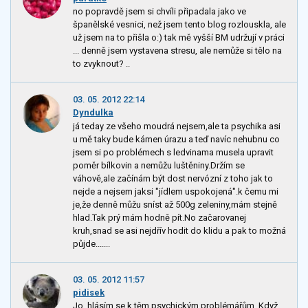
no popravdě jsem si chvíli připadala jako ve
španělské vesnici, než jsem tento blog rozlouskla, ale
už jsem na to přišla o:) tak mě vyšší BM udržují v práci
... denně jsem vystavena stresu, ale nemůže si tělo na
to zvyknout? ..
03. 05. 2012 22:14
Dyndulka
já teday ze všeho moudrá nejsem,ale ta psychika asi
u mě taky bude kámen úrazu a teď navíc nehubnu co
jsem si po problémech s ledvinama musela upravit
poměr bílkovin a nemůžu luštěniny.Držím se
váhově,ale začínám být dost nervózní z toho jak to
nejde a nejsem jaksi "jídlem uspokojená".k čemu mi
je,že denně můžu sníst až 500g zeleniny,mám stejně
hlad.Tak prý mám hodně pít.No začarovanej
kruh,snad se asi nejdřív hodit do klidu a pak to možná
půjde.......
03. 05. 2012 11:57
pidisek
Jo, hlásím se k těm psychickým problémářům. Když