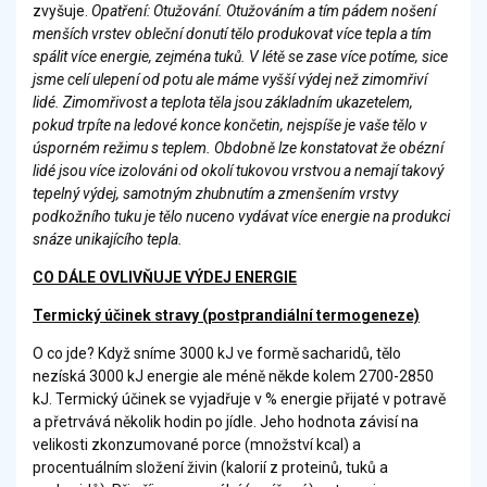
zvyšuje.
Opatření: Otužování. Otužováním a tím pádem nošení
menších vrstev obleční donutí tělo produkovat více tepla a tím
spálit více energie, zejména tuků. V létě se zase více potíme, sice
jsme celí ulepení od potu ale máme vyšší výdej než zimomřiví
lidé. Zimomřivost a teplota těla jsou základním ukazetelem,
pokud trpíte na ledové konce končetin, nejspíše je vaše tělo v
úsporném režimu s teplem. Obdobně lze konstatovat že obézní
lidé jsou více izolováni od okolí tukovou vrstvou a nemají takový
tepelný výdej, samotným zhubnutím a zmenšením vrstvy
podkožního tuku je tělo nuceno vydávat více energie na produkci
snáze unikajícího tepla.
CO DÁLE OVLIVŇUJE VÝDEJ ENERGIE
Termický účinek stravy (postprandiální termogeneze)
O co jde? Když sníme 3000 kJ ve formě sacharidů, tělo
nezíská 3000 kJ energie ale méně někde kolem 2700-2850
kJ. Termický účinek se vyjadřuje v % energie přijaté v potravě
a přetrvává několik hodin po jídle. Jeho hodnota závisí na
velikosti zkonzumované porce (množství kcal) a
procentuálním složení živin (kalorií z proteinů, tuků a