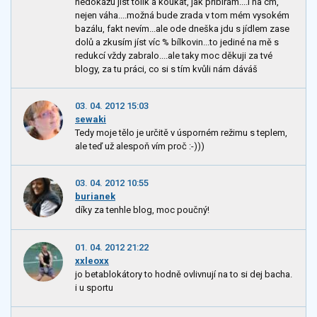
nedokážu jíst tolik a koukat, jak přibírám....i na cm,
nejen váha....možná bude zrada v tom mém vysokém
bazálu, fakt nevím...ale ode dneška jdu s jídlem zase
dolů a zkusím jíst víc % bílkovin...to jediné na mě s
redukcí vždy zabralo....ale taky moc děkuji za tvé
blogy, za tu práci, co si s tím kvůli nám dáváš
03. 04. 2012 15:03
sewaki
Tedy moje tělo je určitě v úsporném režimu s teplem,
ale teď už alespoň vím proč :-)))
03. 04. 2012 10:55
burianek
díky za tenhle blog, moc poučný!
01. 04. 2012 21:22
xxleoxx
jo betablokátory to hodně ovlivnují na to si dej bacha.
i u sportu