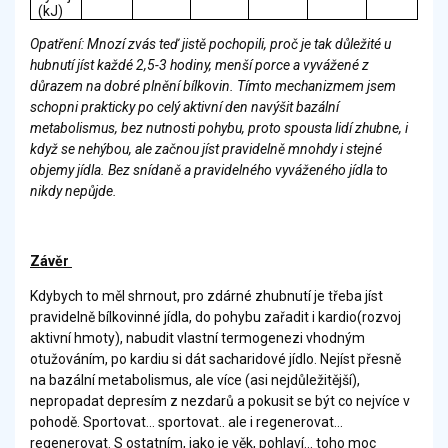
(kJ)
Opatření: Mnozí zvás teď jistě pochopili, proč je tak důležité u
hubnutí jíst každé 2,5-3 hodiny, menší porce a vyvážené z
důrazem na dobré plnění bílkovin. Tímto mechanizmem jsem
schopni prakticky po celý aktivní den navýšit bazální
metabolismus, bez nutnosti pohybu, proto spousta lidí zhubne, i
když se nehýbou, ale začnou jíst pravidelně mnohdy i stejné
objemy jídla. Bez snídaně a pravidelného vyváženého jídla to
nikdy nepůjde.
Závěr
Kdybych to měl shrnout, pro zdárné zhubnutí je třeba jíst
pravidelně bílkovinné jídla, do pohybu zařadit i kardio(rozvoj
aktivní hmoty), nabudit vlastní termogenezi vhodným
otužováním, po kardiu si dát sacharidové jídlo. Nejíst přesně
na bazální metabolismus, ale více (asi nejdůležitější),
nepropadat depresím z nezdarů a pokusit se být co nejvíce v
pohodě. Sportovat... sportovat.. ale i regenerovat...
regenerovat. S ostatním, jako je věk, pohlaví... toho moc