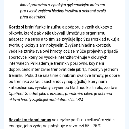
ihned potravinu s vysokým glykemickým indexem
pro rychlé zvýšení hladiny inzulinu a ochraně svalů
před destrukcí.
Kortizol
brání funkci inzulínu a podporuje vznik glukózy z
bílkovin, které pak v těle ubývají. Umožňuje organismu
adaptaci na stres a to tím, že zvyšuje lipolýzu (rozklad tuku) a
tvorbu glukózy z aminokyselin. Zvýšená hladina kortizolu
vede ke ztrátě svalové hmoty, což se může projevit v případě
sportovce, který při vysoké intenzitě trénuje v dlouhých
intervalech. Příkladem je trénink v posilovně, kdy není
doporučeno intenzivně trénovat déle jak 1,5 hodiny v jednom
tréninku. Pokud se snažíme o nabrání svalové hmoty, je dobré
po tréninku zařadit sacharidový nápoj(jídlo), který nám
katabolismus, vyvolaný zvýšenou hladinou kortizolu, zastaví.
Opatření: Shodné jako u inzulínu, primárním cílem je ochrana
aktivní hmoty zajištující podstatnou část BM.
Bazální metabolismus
se nejvíce podílí na celkovém výdeji
energie, jeho výdej se pohybuje v rozmezí 55 - 75 %