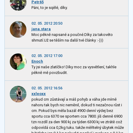
Petr65
Páni, to je sqělé, díky.
02. 05. 2012 20:50
jana.stara
Moc pěkně napsané a poučné.Díky za takovéto
shrnutí.Už se těším na další tvé články :-)))
02. 05. 2012 17:00
Enoch
Ty jsi naše zlatíčko! Díky moc za vysvětlení, takhle
pěkně mě povzbudit.
02. 05. 2012 16:56
xxleoxx
pokud cm zůstávají a máš pohyb a váha jde mírně
nahoru tak bych nic neměnil, dokud ti nezačnou růst i
cm. Pokud bys měla bazál 4900 denní výdej bez
sportu cca 6370 se sportem cca 7800. jíš denně 6900
tzn rozdíl za den 900 kj za týden 6300 kj ve ztrátě což
odpovídá cca 0,2kg tuku. takže měřitelný úbytek může