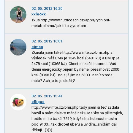
02. 05. 2012 16:20
xxleoxx
zkus http://www.nutricoach.cz/apps/rychlost-
metabolismu/ jak ti to vjyde tam
02. 05. 2012 16:01
cimsa
Zkusila jsem také http://www.mte.cz/bmr.php a
výsledek: váš BMR je 1549 kcal (6481 kJ) a BMRp je
2478 kcal (10368 kJ), Chcete-li začít hubnout, Váš
denní energetický příjem by neměl přesahovat 2000
kcal (8368 kJ).. no a já jím na 6300.. není to teda
málo? Ach jo to je složitý!
02. 05. 2012 15:41
eflique
http://www.mte.cz/bmr.php tady jsem si teď zadala
bazál a mám daleko méně než u MaSky na přístrojích,
hodilo mi to bazál 7519, když chci hubnout musím
pod 9100....tak drobet uberu a uvidím...snídám dál,
děkuji :-)))))