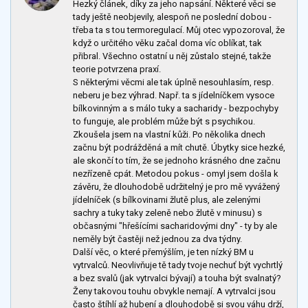
Hezký článek, díky za jeho napsání. Některé věci se
tady ještě neobjevily, alespoň ne poslední dobou -
třeba ta s tou termoregulací. Můj otec vypozoroval, že
když o určitého věku začal doma víc oblíkat, tak
přibral. Všechno ostatní u něj zůstalo stejné, takže
teorie potvrzena praxí.
S některými věcmi ale tak úplně nesouhlasím, resp.
neberu je bez výhrad. Např. ta s jídelníčkem vysoce
bílkovinným a s málo tuky a sacharidy - bezpochyby
to funguje, ale problém může být s psychikou.
Zkoušela jsem na vlastní kůži. Po několika dnech
začnu být podrážděná a mít chutě. Úbytky sice hezké,
ale skončí to tím, že se jednoho krásného dne začnu
nezřízeně cpát. Metodou pokus - omyl jsem došla k
závěru, že dlouhodobě udržitelný je pro mě vyvážený
jídelníček (s bílkovinami žlutě plus, ale zelenými
sachry a tuky taky zeleně nebo žlutě v minusu) s
občasnými "hřešícími sacharidovými dny" - ty by ale
neměly být častěji než jednou za dva týdny.
Další věc, o které přemýšlím, je ten nízký BM u
vytrvalců. Neovlivňuje tě tady tvoje nechuť být vychrtlý
a bez svalů (jak vytrvalci bývají) a touha být svalnatý?
Ženy takovou touhu obvykle nemají. A vytrvalci jsou
často štíhlí až hubení a dlouhodobě si svou váhu drží,