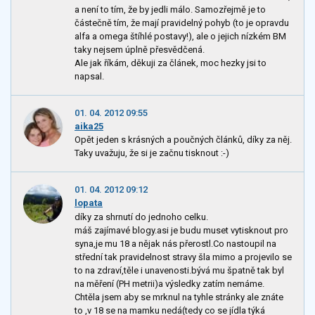
a není to tím, že by jedli málo. Samozřejmě je to
částečně tím, že mají pravidelný pohyb (to je opravdu
alfa a omega štíhlé postavy!), ale o jejich nízkém BM
taky nejsem úplně přesvědčená.
Ale jak říkám, děkuji za článek, moc hezky jsi to
napsal.
01. 04. 2012 09:55
aika25
Opět jeden s krásných a poučných článků, díky za něj.
Taky uvažuju, že si je začnu tisknout :-)
01. 04. 2012 09:12
lopata
díky za shrnutí do jednoho celku.
máš zajímavé blogy.asi je budu muset vytisknout pro
syna,je mu 18 a nějak nás přerostl.Co nastoupil na
střední tak pravidelnost stravy šla mimo a projevilo se
to na zdraví,těle i unavenosti.bývá mu špatně tak byl
na měření (PH metrii)a výsledky zatím nemáme.
Chtěla jsem aby se mrknul na tyhle stránky ale znáte
to ,v 18 se na mamku nedá(tedy co se jídla týká