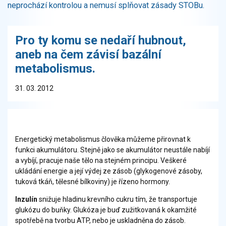
neprochází kontrolou a nemusí splňovat zásady STOBu.
Pro ty komu se nedaří hubnout,
aneb na čem závisí bazální
metabolismus.
31. 03. 2012
Energetický metabolismus člověka můžeme přirovnat k
funkci akumulátoru. Stejně jako se akumulátor neustále nabíjí
a vybíjí, pracuje naše tělo na stejném principu. Veškeré
ukládání energie a její výdej ze zásob (glykogenové zásoby,
tuková tkáň, tělesné bílkoviny) je řízeno hormony.
Inzulín
snižuje hladinu krevního cukru tím, že transportuje
glukózu do buňky. Glukóza je buď zužitkovaná k okamžité
spotřebě na tvorbu ATP, nebo je uskladněna do zásob.