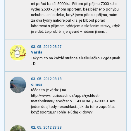
mi pořád bazál 5000 kJ. Přitom při příjmu 7000 kJ a
výdeji 2500 kJ jenom sportem, bez běžného pohybu,
nehubnu ani o deko, když jsem přidala příjmu, mám
za dva týdny nahoře půl kila. je blbost pořád
laborovat s příjmem, výdejem a složením stravy, když
je vidět, že problém je zjevně v něčem jiném. .
03. 05. 2012 08:27
Varda
Taky mi to na každé stránce s kalkulačkou vyjde jinak
:-D
03. 05. 2012 08:18
cimsa
tééda to je věda:-( na
http://www.nutricoach.cz/apps/rychlost-
metabolismu/ spočteno 1143 KCAL / 4788 KJ. Ani
jeden údaj tedy nesouhlasí.. jak do toho započítat
když sportuju? Tohle je údaj klidový?
02. 05. 2012 23:28