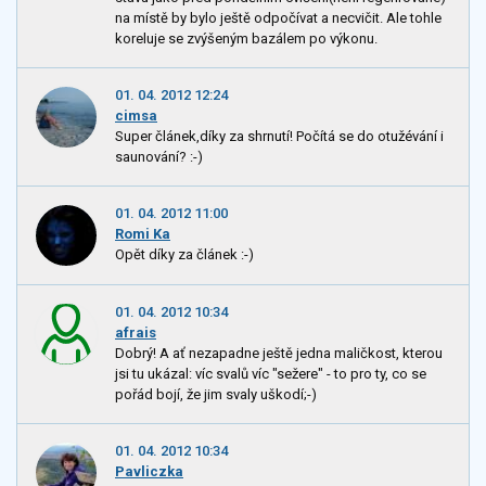
na místě by bylo ještě odpočívat a necvičit. Ale tohle
koreluje se zvýšeným bazálem po výkonu.
01. 04. 2012 12:24
cimsa
Super článek,díky za shrnutí! Počítá se do otužévání i
saunování? :-)
01. 04. 2012 11:00
Romi Ka
Opět díky za článek :-)
01. 04. 2012 10:34
afrais
Dobrý! A ať nezapadne ještě jedna maličkost, kterou
jsi tu ukázal: víc svalů víc "sežere" - to pro ty, co se
pořád bojí, že jim svaly uškodí;-)
01. 04. 2012 10:34
Pavliczka