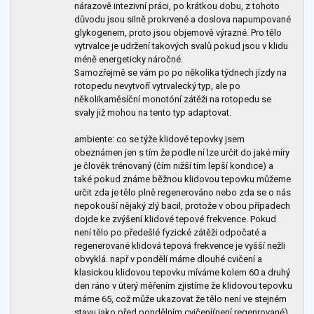
nárazově intezivní práci, po krátkou dobu, z tohoto
důvodu jsou silně prokrvené a doslova napumpované
glykogenem, proto jsou objemově výrazné. Pro tělo
vytrvalce je udržení takových svalů pokud jsou v klidu
méně energeticky náročné.
Samozřejmě se vám po po několika týdnech jízdy na
rotopedu nevytvoří vytrvalecký typ, ale po
několikaměsíční monotóní zátěži na rotopedu se
svaly již mohou na tento typ adaptovat.
ambiente: co se týže klidové tepovky jsem
obeznámen jen s tím že podle ní lze určit do jaké míry
je člověk trénovaný (čím nižší tím lepší kondice) a
také pokud známe běžnou klidovou tepovku můžeme
určit zda je tělo plně regenerováno nebo zda se o nás
nepokouší nějaký zlý bacil, protože v obou případech
dojde ke zvýšení klidové tepové frekvence. Pokud
není tělo po předešlé fyzické zátěži odpočaté a
regenerované klidová tepová frekvence je vyšší nežli
obvyklá. např v pondělí máme dlouhé cvičení a
klasickou klidovou tepovku míváme kolem 60 a druhý
den ráno v úterý měřením zjistíme že klidovou tepovku
máme 65, což může ukazovat že tělo není ve stejném
stavu jako před pondělním cvičení(není regenrované)