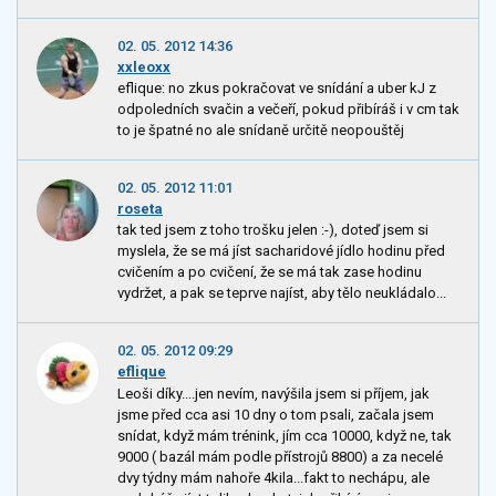
02. 05. 2012 14:36
xxleoxx
eflique: no zkus pokračovat ve snídání a uber kJ z
odpoledních svačin a večeří, pokud přibíráš i v cm tak
to je špatné no ale snídaně určitě neopouštěj
02. 05. 2012 11:01
roseta
tak ted jsem z toho trošku jelen :-), doteď jsem si
myslela, že se má jíst sacharidové jídlo hodinu před
cvičením a po cvičení, že se má tak zase hodinu
vydržet, a pak se teprve najíst, aby tělo neukládalo...
02. 05. 2012 09:29
eflique
Leoši díky....jen nevím, navýšila jsem si příjem, jak
jsme před cca asi 10 dny o tom psali, začala jsem
snídat, když mám trénink, jím cca 10000, když ne, tak
9000 ( bazál mám podle přístrojů 8800) a za necelé
dvy týdny mám nahoře 4kila...fakt to nechápu, ale