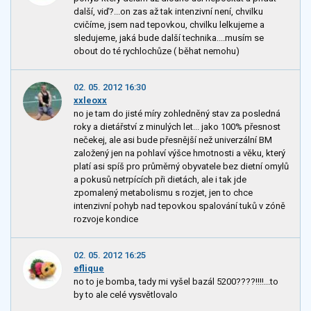
další, viď?...on zas až tak intenzivní není, chvilku
cvičíme, jsem nad tepovkou, chvilku lelkujeme a
sledujeme, jaká bude další technika....musím se
obout do té rychlochůze ( běhat nemohu)
02. 05. 2012 16:30
xxleoxx
no je tam do jisté míry zohledněný stav za posledná
roky a dietářství z minulých let... jako 100% přesnost
nečekej, ale asi bude přesnější než univerzální BM
založený jen na pohlaví výšce hmotnosti a věku, který
platí asi spíš pro průměrný obyvatele bez dietní omylů
a pokusů netrpících při dietách, ale i tak jde
zpomalený metabolismu s rozjet, jen to chce
intenzivní pohyb nad tepovkou spalování tuků v zóně
rozvoje kondice
02. 05. 2012 16:25
eflique
no to je bomba, tady mi vyšel bazál 5200????!!!!...to
by to ale celé vysvětlovalo