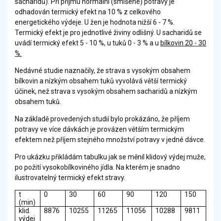
sacharidů). Při příjmu normální (smíšené) potravy je
odhadován termický efekt na 10 % z celkového
energetického výdeje. U žen je hodnota nižší 6 - 7 %.
Termický efekt je pro jednotlivé živiny odlišný. U sacharidů se
uvádí termický efekt 5 - 10 %, u tuků 0 - 3 % a u
bílkovin 20 - 30
%.
Nedávné studie naznačily, že strava s vysokým obsahem
bílkovin a nízkým obsahem tuků vyvolává větší termický
účinek, než strava s vysokým obsahem sacharidů a nízkým
obsahem tuků.
Na základě provedených studií bylo prokázáno, že příjem
potravy ve více dávkách je provázen větším termickým
efektem než příjem stejného množství potravy v jedné dávce.
Pro ukázku přikládám tabulku jak se měnil klidový výdej muže,
po požití vysokobílkoviného jídla. Na kterém je snadno
ilustrovatelný termický efekt stravy.
t
0
30
60
90
120
150
(min)
klid.
8876
10255
11265
11056
10288
9811
výdej