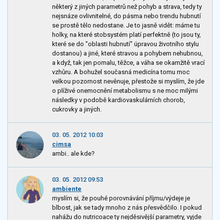
některý z jiných parametrů než pohyb a strava, tedy ty
nejsnáze ovlivnitelné, do pásma nebo trendu hubnutí
se prostě tělo nedostane. Je to jasně vidět: máme tu
holky, na které stobsystém platí perfektně (to jsou ty,
které se do "oblasti hubnutí" úpravou životního stylu
dostanou) a jiné, které stravou a pohybem nehubnou,
a když, tak jen pomalu, těžce, a váha se okamžitě vrací
vzhůru. A bohužel současná medicína tomu moc
velkou pozornost nevěnuje, přestože si myslím, že jde
o plíživé onemocnění metabolismu s ne moc milými
následky v podobě kardiovaskulárních chorob,
cukrovky a jiných.
03. 05. 2012 10:03
cimsa
ambi.. ale kde?
03. 05. 2012 09:53
ambiente
myslím si, že pouhé porovnávání příjmu/výdeje je
blbost, jak se tady mnoho z nás přesvědčilo. I pokud
nahážu do nutricoace ty nejděsivější parametry, vyjde