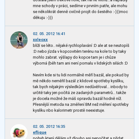
mne schody v práci, sedíme v prvním patře, ale mohu
se několikrát denně cvičně projít do šestého :-)))moc
děkuju :-)))
02. 05. 2012 16:41
xxleoxx
blíží se léto.. nějaké rychloplavání :D ale at se neutopíš
:D nebo jízda v kopcovitém terénu na kole to by taky
mohlo zabrat. výšlapy do kopce tam je i chůze
výborná (běh tam ani není pomalu v lidských silách :D
Nevím kde si tu lidi normálně měří bazál, ale pokud by
mě někdo neměřil bazál z klidové spotřeby kyslíku,
tak bych nějakým výsledkům nedůvěřoval... inbody to
určitě taky jen počítá ze zadaných parametrů... takže
je docela možné že máš opravdu bazál hodně níž.
Přesnější metoda na změření BM než měření spotřeby
kyslíku nbo kalorimetr prostě neexistuje.
02. 05. 2012 16:35
eflique
pohyb který dělám už dlouho asi nepočítat a přidat