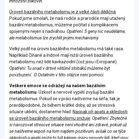
množství bílkovin.
Úroveň bazálního metabolismu je z velké části dědičná
.
Pokud jsme smolaři, že naši rodiče a prarodiče mají utažený
bazální metabolismus, můžeme počítat s komplikacemi
spojenými nejen s nadváhou.
Opatření: S geny nic neuděláme,
ale metabolismus lze zrychlit jinými mechanismy.
Velký podíl na úrovni bazálního metabolismu má také rasa.
Například Číňané a Indové mají nižší úroveň bazálního
metabolismu než lidé kavkazoidní (což jsou i Evropané).
Opatření: Tu snad v drtivé většině stobáků můžeme být
povzbuzení. :D Ostatním v této otázce není pomoci.
Veškeré emoce se odrážejí na našem bazálním
metabolismu
. Úzkost a nervové vypětí zvyšují bazální
metabolismus. Pokud se v práci naštveme na šéfa, tak je
pravděpodobné, že během krátké doby, až se stresová
situace uklidní, dostaneme hlad.
Naopak při apatii a skleslosti
se úroveň bazálního metabolismu snižuje
.
Opatření: Zbytečně
si navozovat stresové situace není vhodné ani zdravé, pokud už
se naštveme aspoň na tom najdem pozitivum, avšak co se týče
skleslosti a apatii může to být kámen úrazu spousty lidí, kteří jsou