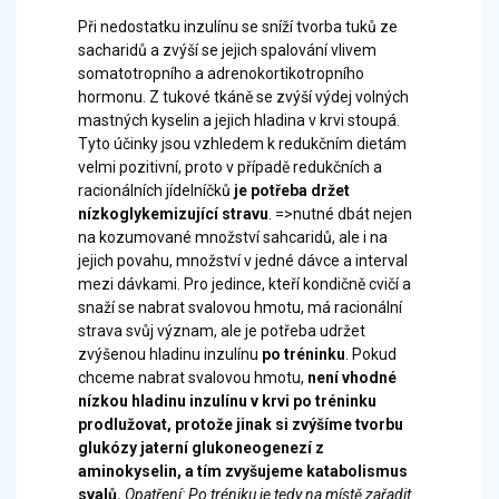
Při nedostatku inzulínu se sníží tvorba tuků ze
sacharidů a zvýší se jejich spalování vlivem
somatotropního a adrenokortikotropního
hormonu. Z tukové tkáně se zvýší výdej volných
mastných kyselin a jejich hladina v krvi stoupá.
Tyto účinky jsou vzhledem k redukčním dietám
velmi pozitivní, proto v případě redukčních a
racionálních jídelníčků
je potřeba držet
nízkoglykemizující stravu
. =>nutné dbát nejen
na kozumované množství sahcaridů, ale i na
jejich povahu, množství v jedné dávce a interval
mezi dávkami. Pro jedince, kteří kondičně cvičí a
snaží se nabrat svalovou hmotu, má racionální
strava svůj význam, ale je potřeba udržet
zvýšenou hladinu inzulínu
po tréninku
. Pokud
chceme nabrat svalovou hmotu,
není vhodné
nízkou hladinu inzulínu v krvi po tréninku
prodlužovat, protože jinak si zvýšíme tvorbu
glukózy jaterní glukoneogenezí z
aminokyselin, a tím zvyšujeme katabolismus
svalů.
Opatření: Po tréniku je tedy na místě zařadit