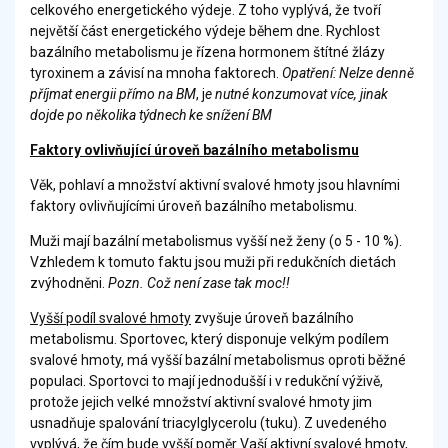
celkového energetického výdeje. Z toho vyplývá, že tvoří
největší část energetického výdeje během dne. Rychlost
bazálního metabolismu je řízena hormonem štítné žlázy
tyroxinem a závisí na mnoha faktorech.
Opatření: Nelze denně
příjmat energii přímo na
BM
, j
e nutné konzumovat více, jinak
dojde po několika týdnech ke snížení BM
Faktory ovlivňující úroveň bazálního metabolismu
Věk, pohlaví a množství aktivní svalové hmoty jsou hlavními
faktory ovlivňujícími úroveň bazálního metabolismu.
Muži mají bazální metabolismus vyšší než ženy (o 5 - 10 %).
Vzhledem k tomuto faktu jsou muži při redukčních dietách
zvýhodněni.
Pozn. Což není zase tak moc!!
Vyšší podíl svalové hmoty
zvyšuje úroveň bazálního
metabolismu. Sportovec, který disponuje velkým podílem
svalové hmoty, má vyšší bazální metabolismus oproti běžné
populaci. Sportovci to mají jednodušší i v redukční výživě,
protože jejich velké množství aktivní svalové hmoty jim
usnadňuje spalování triacylglycerolu (tuku). Z uvedeného
vyplývá, že čím bude vyšší poměr Vaší aktivní svalové hmoty,