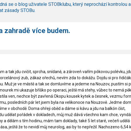
dná se o blog uživatele STOBklubu, který neprochází kontrolou a
at zásady STOBu.
a zahradě více budem.
 a tak jdu cvičit, sprcha, snídaně, a zároveň vařím pókovou polévku, jd
rcelánový zub, zákaz ořechů, nevím zda to dokážu. Dojdu si pro řidičák
nu. Muž je ve městě a tak se domluvíme a jedeme na Nouzov, pustím si 
 mourek mi ukazuje bříško po operaci, ještě má stehy, vůbec to nemá pěk
pustila ven, nechce být zavřená.Okopu kousek kytek a česnek, vezmu fo
mu, posledních pár let jsem byla na velikonoce na Nouzově. Jedme do
íme v obchodě. Doma ohřeji oběd a dáme si kávu a jdu na balkón číst,
 jdu udělat pořádek v dokladech, můj muž dává všechno kam chce, vynd
 a dělám s tím hodinu, mám tam doklady, také 5 let staré, večeři udělá
obása, ještě že to nevidí můj neurolog, asi by to nepřežil. Nachozeno 6,54 