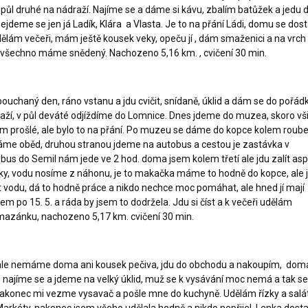
v půl druhé na nádraží. Najíme se a dáme si kávu, zbalím batůžek a jedu 
 sejdeme se jen já Ladík, Klára a Vlasta. Je to na přání Ládi, domu se dos
ělám večeři, mám ještě kousek veky, opeču jí , dám smaženici a na vrch
, všechno máme snědený. Nachozeno 5,16 km. , cvičení 30 min.
chaný den, ráno vstanu a jdu cvičit, snídaně, úklid a dám se do pořád
aží, v půl deváté odjíždíme do Lomnice. Dnes jdeme do muzea, skoro vš
rošlé, ale bylo to na přání. Po muzeu se dáme do kopce kolem roub
dáme oběd, druhou stranou jdeme na autobus a cestou je zastávka v
bus do Semil nám jede ve 2 hod. doma jsem kolem třetí ale jdu zalít as
čky, vodu nosíme z náhonu, je to makačka máme to hodně do kopce, ale 
 vodu, dá to hodně práce a nikdo nechce moc pomáhat, ale hned jí mají
jsem po 15. 5. a ráda by jsem to dodržela. Jdu si číst a k večeři udělám
mazánku, nachozeno 5,17 km. cvičení 30 min.
ale nemáme doma ani kousek pečiva, jdu do obchodu a nakoupím, dom
najíme se a jdeme na velký úklid, muž se k vysávání moc nemá a tak se
Nakonec mi vezme vysavač a pošle mne do kuchyně. Udělám řízky a salát