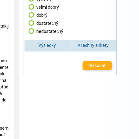
velmi dobrý
dobrý
dostatečný
ak jí
nedostatečný
Výsledky
Všechny ankety
anou
Hlasovat
edeme
Tak
y na
pořád
a
e do
 jsem
muž