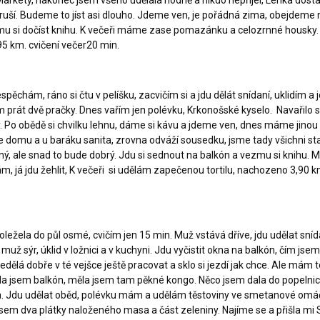
 Markéty, nakonec jsem všeho udělala hodně a nikdo nepřijel, Lenka dosta
 ruší. Budeme to jíst asi dlouho. Jdeme ven, je pořádná zima, obejdeme 
omu si dočíst knihu. K večeři máme zase pomazánku a celozrnné housky.
5 km. cvičení večer20 min.
ěchám, ráno si čtu v pelíšku, zacvičím si a jdu dělát snídaní, uklidím a 
em prát dvě pračky. Dnes vařím jen polévku, Krkonošské kyselo. Navařilo se
y. Po obědě si chvilku lehnu, dáme si kávu a jdeme ven, dnes máme jinou
e domu a u baráku sanita, zrovna odváží sousedku, jsme tady všichni sta
ný, ale snad to bude dobrý. Jdu si sednout na balkón a vezmu si knihu. M
ám, já jdu žehlit, K večeři si udělám zapečenou tortilu, nachozeno 3,90 k
.
oležela do půl osmé, cvičím jen 15 min. Muž vstává dříve, jdu udělat sníd
už sýr, úklid v ložnici a v kuchyni. Jdu vyčistit okna na balkón, čím jsem
nedělá dobře v té vejšce ještě pracovat a sklo si jezdí jak chce. Ale mám 
ila jsem balkón, měla jsem tam pěkné kongo. Něco jsem dala do popelnic
a. Jdu udělat oběd, polévku mám a udělám těstoviny ve smetanové omá
sem dva plátky naloženého masa a část zeleniny. Najíme se a přišla mi