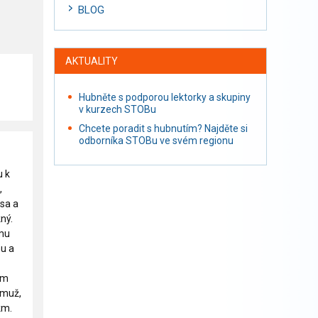
BLOG
AKTUALITY
Hubněte s podporou lektorky a skupiny
v kurzech STOBu
Chcete poradit s hubnutím? Najděte si
odborníka STOBu ve svém regionu
u k
,
psa a
ný.
rmu
mu a
ám
 muž,
km.