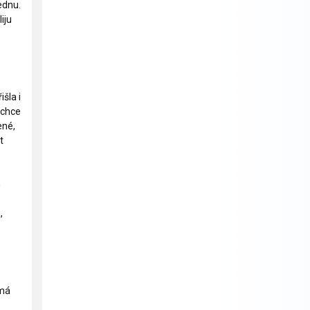
ednu.
iju
šla i
 chce
ené,
t
m
,
 má