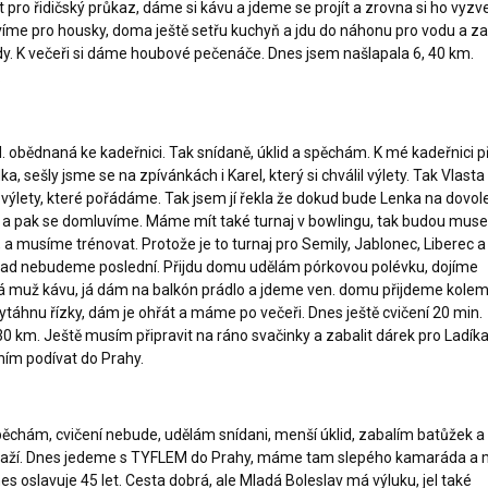
ít pro řidičský průkaz, dáme si kávu a jdeme se projít a zrovna si ho vyzv
íme pro housky, doma ještě setřu kuchyň a jdu do náhonu pro vodu a zal
y. K večeři si dáme houbové pečenáče. Dnes jsem našlapala 6, 40 km.
.
 obědnaná ke kadeřnici. Tak snídaně, úklid a spěchám. K mé kadeřnici při
, sešly jsme se na zpívánkách i Karel, který si chválil výlety. Tak Vlasta
 výlety, které pořádáme. Tak jsem jí řekla že dokud bude Lenka na dovol
 a pak se domluvíme. Máme mít také turnaj v bowlingu, tak budou muse
, a musíme trénovat. Protože je to turnaj pro Semily, Jablonec, Liberec a
nad nebudeme poslední. Přijdu domu udělám pórkovou polévku, dojíme
ělá muž kávu, já dám na balkón prádlo a jdeme ven. domu přijdeme kole
ytáhnu řízky, dám je ohřát a máme po večeři. Dnes ještě cvičení 20 min.
 km. Ještě musím připravit na ráno svačinky a zabalit dárek pro Ladíka
ním podívat do Prahy.
ěchám, cvičení nebude, udělám snídani, menší úklid, zabalím batůžek a
raží. Dnes jedeme s TYFLEM do Prahy, máme tam slepého kamaráda a
es oslavuje 45 let. Cesta dobrá, ale Mladá Boleslav má výluku, jel také