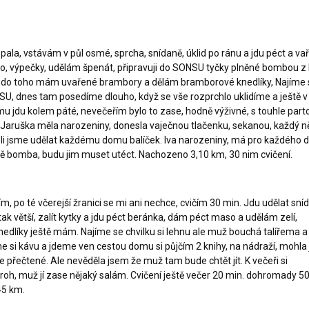
.
ala, vstávám v půl osmé, sprcha, snídaně, úklid po ránu a jdu péct a vaři
, výpečky, udělám špenát, připravuji do SONSU tyčky plněné bombou z 
l, do toho mám uvařené brambory a dělám bramborové knedlíky, Najíme 
, dnes tam posedíme dlouho, když se vše rozprchlo uklidíme a ještě v 
 jdu kolem páté, nevečeřím bylo to zase, hodně výživné, s touhle part
 Jaruška měla narozeniny, donesla vaječnou tlačenku, sekanou, každý n
li jsme udělat každému domu balíček. Iva narozeniny, má pro každého 
tě bomba, budu jim muset utéct. Nachozeno 3,10 km, 30 nim cvičení.
m, po té včerejší žranici se mi ani nechce, cvičím 30 min. Jdu udělat sníd
 tak větší, zalít kytky a jdu péct beránka, dám péct maso a udělám zelí,
dlíky ještě mám. Najíme se chvilku si lehnu ale muž bouchá talířema a
 si kávu a jdeme ven cestou domu si půjčím 2 knihy, na nádraží, mohla
je přečtené. Ale nevěděla jsem že muž tam bude chtět jít. K večeři si
h, muž jí zase nějaký salám. Cvičení ještě večer 20 min. dohromady 50
45 km.