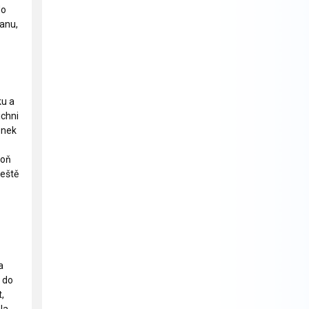
do
tanu,
ku a
ichni
enek
poň
ještě
a
 do
,