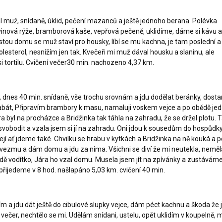
al muž, snídaně, úklid, pečení mazanců a ještě jednoho berana. Polévka
inová rýže, bramborová kaše, vepřová pečeně, uklidíme, dáme si kávu a
tou domu se muž staví pro housky, líbí se mu kachna, je tam poslední a t
lesterol, nesnížím jen tak. Kvečeři mi muž dával housku a slaninu, ale
i tortilu. Cvičení večer30 min. nachozeno 4,37 km.
t, dnes 40 min. snídaně, vše trochu srovnám a jdu dodělat beránky, dost
abát, Připravím brambory k masu, namaluji voskem vejce a po obědě j
a byl na procházce a Bridžinka tak táhla na zahradu, že se držel plotu. 
svobodit a vzala jsem si jí na zahradu. Oni jdou k sousedům do hospůdk
ejí ať jdeme také. Chvilku se hrabu v kytkách a Bridžinka na ně kouká a 
í vezmu a dám domu a jdu za nima. Všichni se diví že mi neutekla, neměl
dě vodítko, Jára ho vzal domu. Musela jsem jít na zpívánky a zustávám
řijedeme v 8 hod. našlapáno 5,03 km. cvičení 40 min.
ím a jdu dát ještě do cibulové slupky vejce, dám péct kachnu a škoda že
0 večer, nechtělo se mi. Udělám snídani, ustelu, opět uklidím v koupelně, 