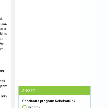
t,
lesa,
se a
klidu
ou
ěco
dva
ani,
 tak
 jsem
ANKETY
 min.
Ohodnoťte program Sebekoučink
výborný