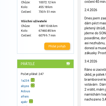
cvičení 40 min
Chůze:
10072.12 km
Kolo:
455.18 km
2.4.2026
Cvičení:
730 h 51 min
Dnes jsem zasp
Všichni uživatelé
dám péct maso
Chůze:
148110.66 km
pletený štrůd
Kolo:
67460.85 km
jdeme do SONSU
Cvičení:
6079 h 7 min
posedíme, domu
asi nezhubnu,
Přidat pohyb
donesl a muse
zákusky. Pros
3.4.2026
PŘÁTELÉ
Ráno si zacvičí
Počet přátel: 247
úklid, je pátek
bramborové kne
1a234
vstávám . Dáme
abyss
2 vrátit, mám 
Adous
namíchám tvaro
afrais
nachozeno 3,
ajakr