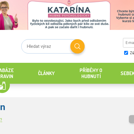
Zů
ABÁZE
PŘÍBĚHY O
ČLÁNKY
SEBE
RAVIN
HUBNUTÍ
an
g?