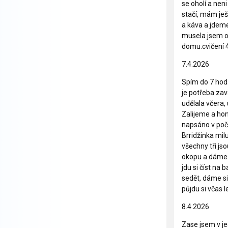
se oholí a nen
stačí, mám ješ
a káva a jdeme
musela jsem ot
domu.cvičení 
7.4.2026
Spím do 7 hod.
je potřeba zav
udělala včera, 
Zalijeme a hon
napsáno v počí
Brridžinka mil
všechny tři js
okopu a dáme d
jdu si číst na
sedět, dáme si
půjdu si včas 
8.4.2026
Zase jsem v je