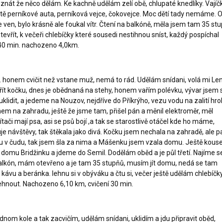
i znát že něco dělám. Ke kachně udělám zelí obě, chlupaté knedlíky. Vajíč
tě perníkové auta, perníková vejce, čokovejce. Moc dětí tady nemáme. 
 ven, bylo krásně ale foukal vítr. Čtení na balkóně, měla jsem tam 35 st
evřít, k večeři chlebíčky které sousedi nestihnou sníst, každý pospíchal
40 min. nachozeno 4,0km.
 honem cvičit než vstane muž, nemá to rád. Udělám snídani, volá mi Le
řít kočku, dnes je obědnaná na stehy, honem vařím polévku, vývar jsem s
uklidit, a jedeme na Nouzov, nejdříve do Příkrýho, vezu vodu na zalití hro
em na zahradu, ještě že jsme tam, přišel pán a měnil elektroměr, měl
tači mají psa, asi se psů bojí ,a tak se starostlivě otáčel kde ho máme,
uje návštěvy, tak štěkala jako divá. Kočku jsem nechala na zahradě, ale p
ou v čudu, tak jsem šla za nima a Mášenku jsem vzala domu. Ještě kous
omu Bridžinku a jdeme do Semil. Dodělám oběd a je půl třetí. Najíme s
 balkón, mám otevřeno a je tam 35 stupňů, musím jít domu, nedá se tam
 kávu a beránka. lehnu si v obýváku a čtu si, večer ještě udělám chlebíčky
lehnout. Nachozeno 6,10 km, cvičení 30 min.
dnom kole a tak zacvičím, udělám snídani, uklidím a jdu připravit oběd,