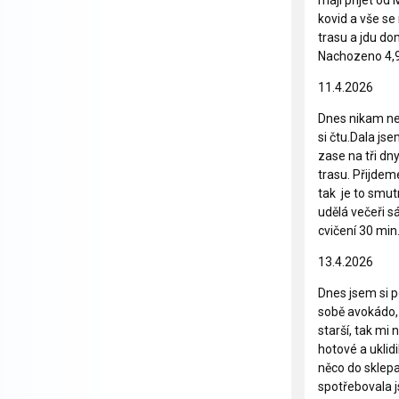
májí přijet od
kovid a vše se
trasu a jdu d
Nachozeno 4,9
11.4.2026
Dnes nikam nesp
si čtu.Dala js
zase na tři dn
trasu. Přijdem
tak je to smut
udělá večeři s
cvičení 30 min
13.4.2026
Dnes jsem si p
sobě avokádo, m
starší, tak mi 
hotové a uklid
něco do sklep
spotřebovala j