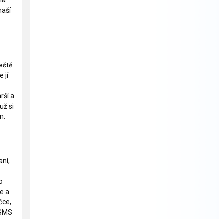
la
naší
ještě
 jí
rší a
už si
m.
aní,
to
e a
čce,
 SMS