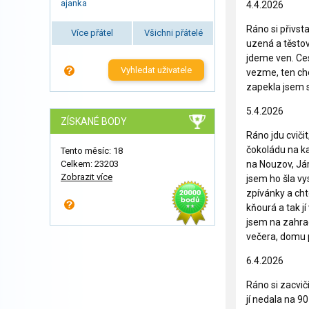
ajanka
4.4.2026
Ráno si přivst
Více přátel
Všichni přátelé
uzená a těstov
jdeme ven. Ces
Vyhledat uživatele
vezme, ten cho
zapekla jsem s
5.4.2026
ZÍSKANÉ BODY
Ráno jdu cviči
čokoládu na k
Tento měsíc: 18
na Nouzov, Jár
Celkem: 23203
Zobrazit více
jsem ho šla vy
zpívánky a cht
kňourá a tak j
jsem na zahra
večera, domu p
6.4.2026
Ráno si zacvič
jí nedala na 9