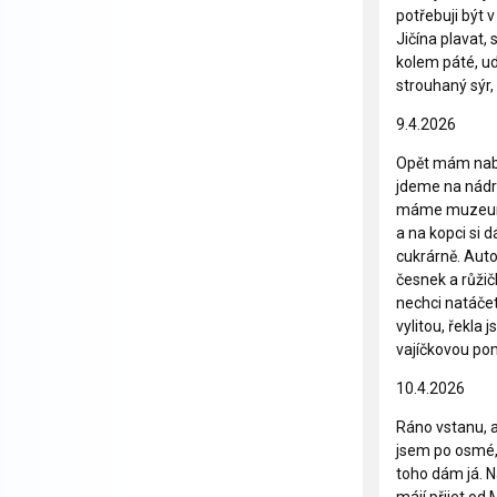
potřebuji být 
Jičína plavat,
kolem páté, ud
strouhaný sýr
9.4.2026
Opět mám nabou
jdeme na nádr
máme muzeum p
a na kopci si 
cukrárně. Auto
česnek a růži
nechci natáčet
vylitou, řekla 
vajíčkovou po
10.4.2026
Ráno vstanu, 
jsem po osmé, 
toho dám já. 