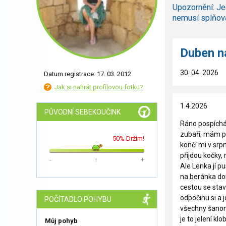
Upozornění: Je
nemusí splňov
Duben n
30. 04. 2026
Datum registrace: 17. 03. 2012
Jak si nahrát profilovou fotku?
1.4.2026
PŮVODNÍ SEBEKOUČINK
Ráno pospíchám
zubaři, mám po
50% Držím!
končí mi v srp
přijdou kočky,
-
↑
+
Ale Lenka jí 
na beránka do
cestou se stav
odpočinu si a
POČÍTADLO POHYBU
všechny šanony
je to jelení kl
Můj pohyb