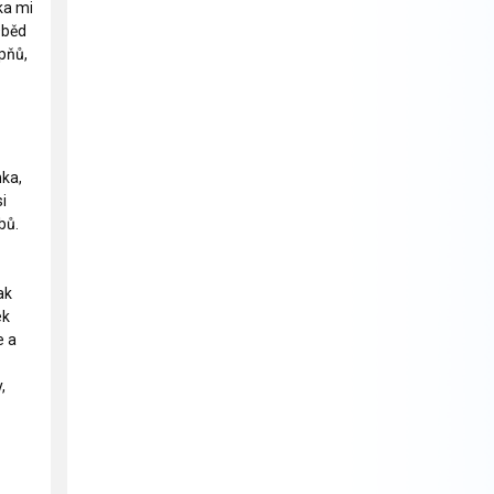
ka mi
Oběd
upňů,
nka,
i
bů.
ak
ek
e a
,