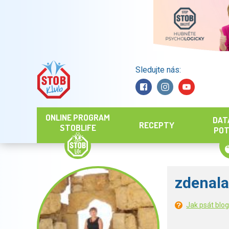
Sledujte nás:
Hledat
ONLINE PROGRAM
DAT
RECEPTY
STOBLIFE
POT
zdenal
Jak psát blo