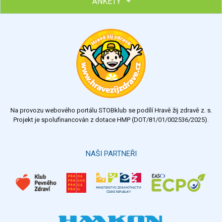
ANKETY
Hubněte s podporou lektorky a skupiny v kurzech STOBu
Chcete poradit s hubnutím? Najděte si odborníka STOBu ve
svém regionu
Ohodnoťte program Sebekoučink
výborný
velmi dobrý
dobrý
dostatečný
nedostatečný
Na provozu webového portálu STOBklub se podílí Hravě žij zdravě z. s.
Výsledky
Všechny ankety
Projekt je spolufinancován z dotace HMP (DOT/81/01/002536/2025).
Hlasovat
NAŠI PARTNEŘI