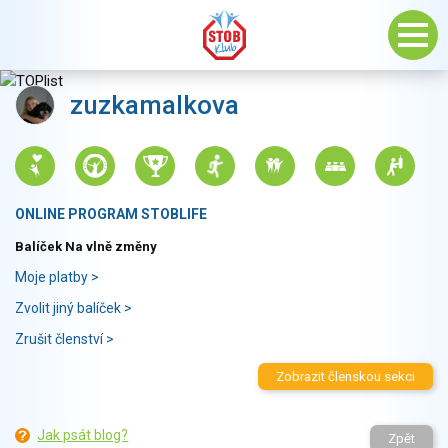
zuzkamalkova
ONLINE PROGRAM STOBLIFE
Balíček Na vlně změny
Moje platby >
Zvolit jiný balíček >
Zrušit členství >
Zobrazit členskou sekci
Jak psát blog?
Zpět