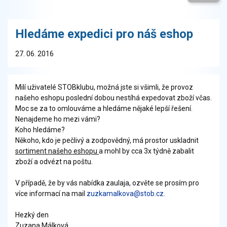
Hledáme expedici pro náš eshop
27. 06. 2016
Milí uživatelé STOBklubu, možná jste si všimli, že provoz
našeho eshopu poslední dobou nestíhá expedovat zboží včas.
Moc se za to omlouváme a hledáme nějaké lepší řešení.
Nenajdeme ho mezi vámi?
Koho hledáme?
Někoho, kdo je pečlivý a zodpovědný, má prostor uskladnit
sortiment našeho eshopu
a mohl by cca 3x týdně zabalit
zboží a odvézt na poštu.
V případě, že by vás nabídka zaulaja, ozvěte se prosím pro
více informací na mail
zuzkamalkova@stob.cz
.
Hezký den
Zuzana Málková