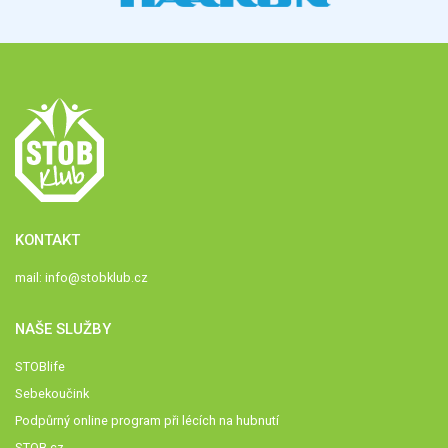
KONTAKT
mail:
info@stobklub.cz
NAŠE SLUŽBY
STOBlife
Sebekoučink
Podpůrný online program při lécích na hubnutí
STOB.cz