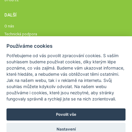
DALŠÍ
O nás
Technická podpora
Časté dotazy
Používáme cookies
Normy a zásady fungování STOBklubu
Potřebujeme od vás
povolit zpracování cookies
. S vaším
Členové STOBklubu
souhlasem budeme používat cookies, díky kterým lépe
Zásady nakládání s osobními údaji
poznáme,
co vás zajímá
. Budeme vám ukazovat
informace,
Otestujte se
které hledáte
, a nebudeme vás obtěžovat těmi ostatními.
Jak na našem webu, tak i v reklamě na internetu. Svůj
Spočítejte si
souhlas můžete kdykoliv odvolat. Na našem webu
Výzva 52
používáme i cookies, které jsou nezbytné
, aby stránky
fungovaly správně a rychleji jste se na nich zorientovali.
Povolit vše
COPYRIGHT © 2026
STOB
WWW.STOB.CZ
,
KLUB
WWW.HRAVEZIJZDRAVE.CZ
Nastavení