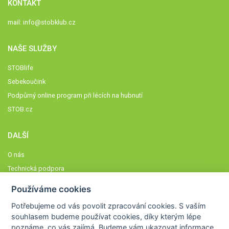
KONTAKT
mail:
info@stobklub.cz
NAŠE SLUŽBY
STOBlife
Sebekoučink
Podpůrný online program při lécích na hubnutí
STOB.cz
DALŠÍ
O nás
Technická podpora
Časté dotazy
Používáme cookies
Normy a zásady fungování STOBklubu
Potřebujeme od vás
povolit zpracování cookies
. S vaším
Členové STOBklubu
souhlasem budeme používat cookies, díky kterým lépe
Zásady nakládání s osobními údaji
poznáme,
co vás zajímá
. Budeme vám ukazovat
informace,