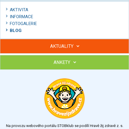
AKTIVITA
INFORMACE
FOTOGALERIE
BLOG
AKTUALITY
ANKETY
Hubněte s podporou lektorky a skupiny v kurzech STOBu
Chcete poradit s hubnutím? Najděte si odborníka STOBu ve
svém regionu
Ohodnoťte program Sebekoučink
výborný
velmi dobrý
dobrý
dostatečný
nedostatečný
Na provozu webového portálu STOBklub se podílí Hravě žij zdravě z. s.
Výsledky
Všechny ankety