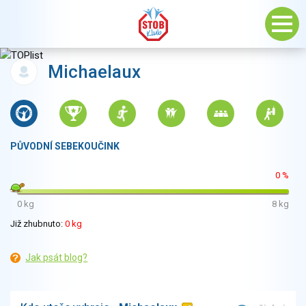
Michaelaux
PŮVODNÍ SEBEKOUČINK
0 %
0 kg
8 kg
Již zhubnuto:
0 kg
Jak psát blog?