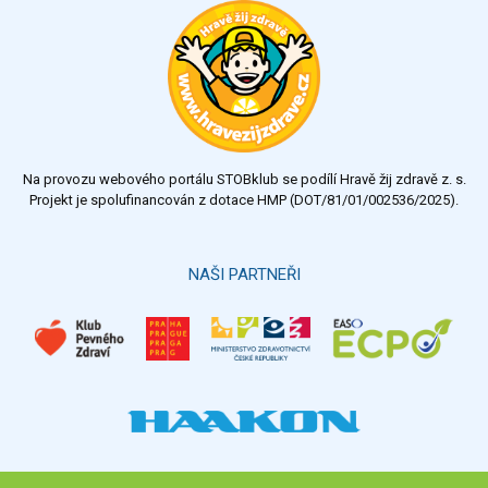
výborný
velmi dobrý
dobrý
dostatečný
nedostatečný
Na provozu webového portálu STOBklub se podílí Hravě žij zdravě z. s.
Výsledky
Všechny ankety
Projekt je spolufinancován z dotace HMP (DOT/81/01/002536/2025).
Hlasovat
NAŠI PARTNEŘI