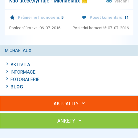
Kdo uteče,vyhraje -
Michaelaux
všichni
Průměrné hodnocení:
5
Počet komentářů:
11
Poslední úprava: 06. 07. 2016
Poslední komentář: 07. 07. 2016
MICHAELAUX
AKTIVITA
INFORMACE
FOTOGALERIE
BLOG
AKTUALITY
ANKETY
Hubněte s podporou lektorky a skupiny v kurzech STOBu
Chcete poradit s hubnutím? Najděte si odborníka STOBu ve
svém regionu
Ohodnoťte program Sebekoučink