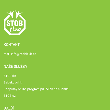
KONTAKT
mail:
info@stobklub.cz
NAŠE SLUŽBY
STOBlife
Sebekoučink
Podpůrný online program při lécích na hubnutí
STOB.cz
DALŠÍ