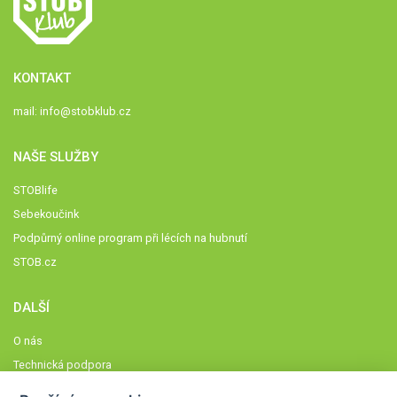
KONTAKT
mail:
info@stobklub.cz
NAŠE SLUŽBY
STOBlife
Sebekoučink
Podpůrný online program při lécích na hubnutí
STOB.cz
DALŠÍ
O nás
Technická podpora
Časté dotazy