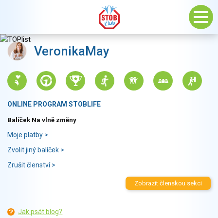
VeronikaMay
ONLINE PROGRAM STOBLIFE
Balíček Na vlně změny
Moje platby >
Zvolit jiný balíček >
Zrušit členství >
Zobrazit členskou sekci
Jak psát blog?