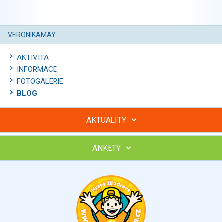
VERONIKAMAY
AKTIVITA
INFORMACE
FOTOGALERIE
BLOG
AKTUALITY
ANKETY
Hubněte s podporou lektorky a skupiny v kurzech STOBu
Chcete poradit s hubnutím? Najděte si odborníka STOBu ve
svém regionu
Ohodnoťte program Sebekoučink
výborný
velmi dobrý
dobrý