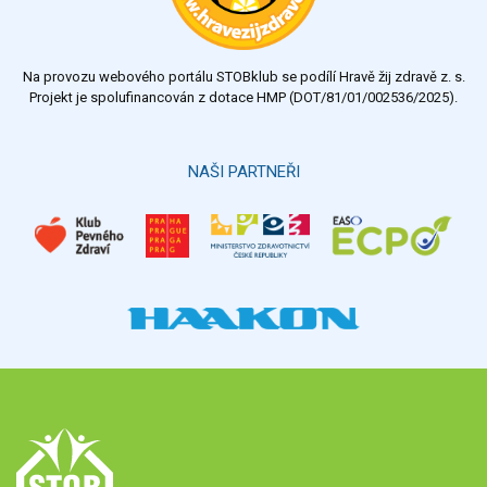
dostatečný
nedostatečný
Na provozu webového portálu STOBklub se podílí Hravě žij zdravě z. s.
Výsledky
Všechny ankety
Projekt je spolufinancován z dotace HMP (DOT/81/01/002536/2025).
Hlasovat
NAŠI PARTNEŘI