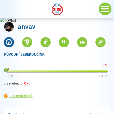
anvav
PŮVODNÍ SEBEKOUČINK
0 %
0 kg
2.3 kg
Již zhubnuto:
0 kg
Jak psát blog?