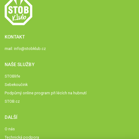
KONTAKT
mail:
info@stobklub.cz
NAŠE SLUŽBY
STOBlife
Sebekoučink
Podpůrný online program při lécích na hubnutí
STOB.cz
DALŠÍ
O nás
Technická podpora