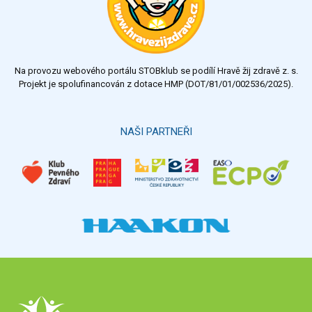
dobrý
dostatečný
nedostatečný
Na provozu webového portálu STOBklub se podílí Hravě žij zdravě z. s.
Výsledky
Všechny ankety
Projekt je spolufinancován z dotace HMP (DOT/81/01/002536/2025).
Hlasovat
NAŠI PARTNEŘI