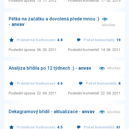
Poslední úprava: 13. 11. 2012
Poslední komentář: 17. 02. 2015
Pětka na začátku a dovolená přede mnou :)
-
anvav
všichni
Průměrné hodnocení:
4.8
Počet komentářů:
19
Poslední úprava: 06. 05. 2011
Poslední komentář: 14. 06. 2011
Analýza břídila po 12 týdnech :) -
anvav
všichni
Průměrné hodnocení:
4.6
Počet komentářů:
8
Poslední úprava: 22. 04. 2011
Poslední komentář: 22. 04. 2011
Dekagramový břídil - aktualizace -
anvav
všichni
Průměrné hodnocení:
4.5
Počet komentářů:
61