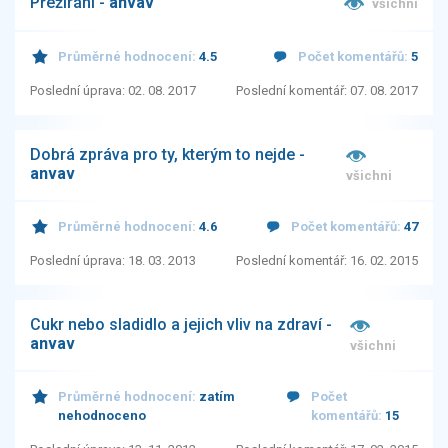
Přežírání -
anvav
všichni
Průměrné hodnocení:
4.5
Počet komentářů:
5
Poslední úprava: 02. 08. 2017
Poslední komentář: 07. 08. 2017
Dobrá zpráva pro ty, kterým to nejde -
anvav
všichni
Průměrné hodnocení:
4.6
Počet komentářů:
47
Poslední úprava: 18. 03. 2013
Poslední komentář: 16. 02. 2015
Cukr nebo sladidlo a jejich vliv na zdraví -
anvav
všichni
Průměrné hodnocení:
zatím
Počet
nehodnoceno
komentářů:
15