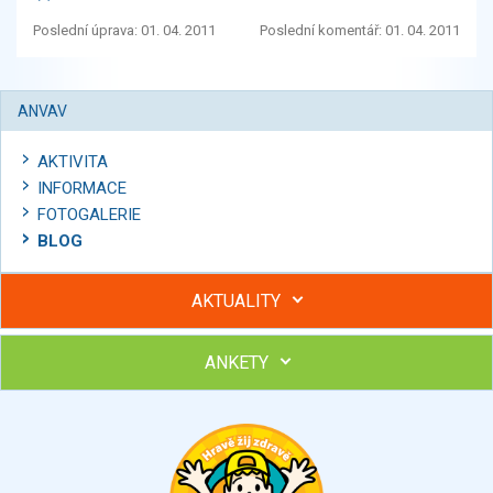
Poslední úprava: 01. 04. 2011
Poslední komentář: 01. 04. 2011
ANVAV
AKTIVITA
INFORMACE
FOTOGALERIE
BLOG
AKTUALITY
ANKETY
Hubněte s podporou lektorky a skupiny v kurzech STOBu
Chcete poradit s hubnutím? Najděte si odborníka STOBu ve
svém regionu
Ohodnoťte program Sebekoučink
výborný
velmi dobrý