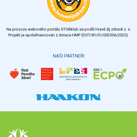
dobrý
dostatečný
nedostatečný
Na provozu webového portálu STOBklub se podílí Hravě žij zdravě z. s.
Výsledky
Všechny ankety
Projekt je spolufinancován z dotace HMP (DOT/81/01/002536/2025).
Hlasovat
NAŠI PARTNEŘI