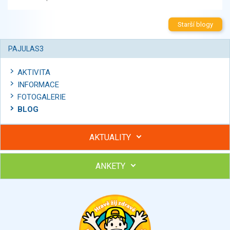
Starší blogy
PAJULAS3
AKTIVITA
INFORMACE
FOTOGALERIE
BLOG
AKTUALITY
ANKETY
Hubněte s podporou lektorky a skupiny v kurzech STOBu
Chcete poradit s hubnutím? Najděte si odborníka STOBu ve
svém regionu
Ohodnoťte program Sebekoučink
výborný
velmi dobrý