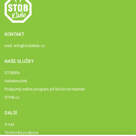
KONTAKT
mail:
info@stobklub.cz
NAŠE SLUŽBY
STOBlife
Sebekoučink
Podpůrný online program při lécích na hubnutí
STOB.cz
DALŠÍ
O nás
Technická podpora