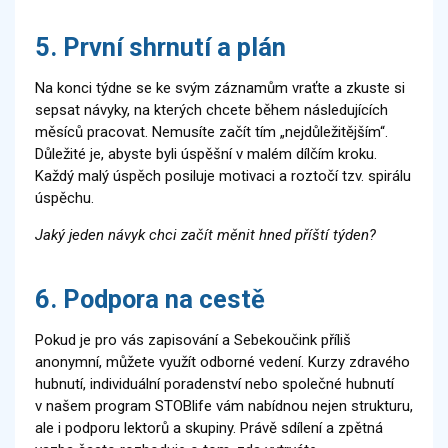
5. První shrnutí a plán
Na konci týdne se ke svým záznamům vraťte a zkuste si
sepsat návyky, na kterých chcete během následujících
měsíců pracovat. Nemusíte začít tím „nejdůležitějším“.
Důležité je, abyste byli úspěšní v malém dílčím kroku.
Každý malý úspěch posiluje motivaci a roztočí tzv. spirálu
úspěchu.
Jaký jeden návyk chci začít měnit hned příští týden?
6. Podpora na cestě
Pokud je pro vás zapisování a Sebekoučink příliš
anonymní, můžete využít odborné vedení. Kurzy zdravého
hubnutí, individuální poradenství nebo společné hubnutí
v našem program STOBlife vám nabídnou nejen strukturu,
ale i podporu lektorů a skupiny. Právě sdílení a zpětná