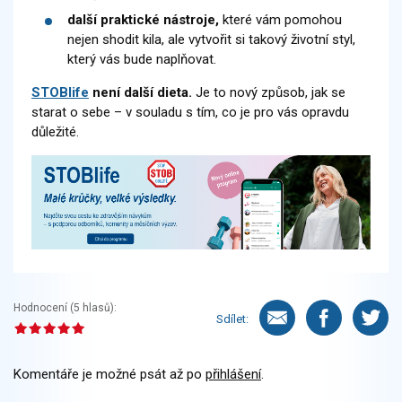
další
praktické nástroje,
které vám pomohou
nejen shodit kila, ale vytvořit si takový životní styl,
který vás bude naplňovat.
STOBlife
není další dieta.
Je to nový způsob, jak se
starat o sebe – v souladu s tím, co je pro vás opravdu
důležité.
Hodnocení (
5
hlasů):
Sdílet:
Komentáře je možné psát až po
přihlášení
.