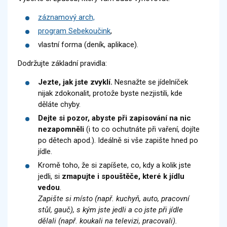
záznamový arch,
program Sebekoučink
,
vlastní forma (deník, aplikace).
Dodržujte základní pravidla:
Jezte, jak jste zvyklí.
Nesnažte se jídelníček
nijak zdokonalit, protože byste nezjistili, kde
děláte chyby.
Dejte si pozor, abyste při zapisování na nic
nezapomněli
(i to co ochutnáte při vaření, dojíte
po dětech apod.). Ideálně si vše zapište hned po
jídle.
Kromě toho, že si zapíšete, co, kdy a kolik jste
jedli, si
zmapujte i spouštěče, které k jídlu
vedou
.
Zapište si místo (např. kuchyň, auto, pracovní
stůl, gauč), s kým jste jedli a co jste při jídle
dělali (např. koukali na televizi, pracovali).