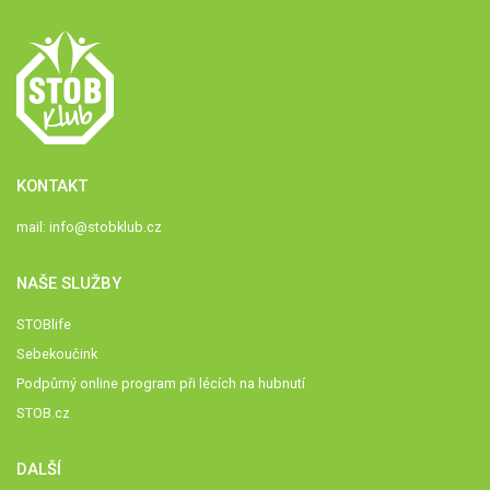
KONTAKT
mail:
info@stobklub.cz
NAŠE SLUŽBY
STOBlife
Sebekoučink
Podpůrný online program při lécích na hubnutí
STOB.cz
DALŠÍ