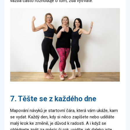
vazba často rozhoduje o tom, zda vytrváte.
7. Těšte se z každého dne
Mapování návyků je startovní čára, která vám ukáže, kam
se vydat. Každý den, kdy si něco zapíšete nebo uděláte
malý krok ke změně, je důvod k radosti. A i když se
ohlédnete zpět za měsíc či rok, uvidíte, jak daleko jste