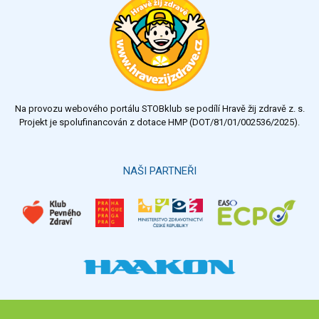
Na provozu webového portálu STOBklub se podílí Hravě žij zdravě z. s.
Projekt je spolufinancován z dotace HMP (DOT/81/01/002536/2025).
NAŠI PARTNEŘI