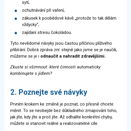
sytí,
ochutnávání při vaření,
zákusek k poobědové kávě „protože to tak dělám
vždycky“,
zajídaní stresu čokoládou.
Tyto nevědomé návyky jsou častou příčinou plíživého
přibírání. Dobrá zpráva zní: stejně jako jsme se je naučili,
můžeme se je i
odnaučit a nahradit zdravějšími.
Zkuste si všimnout: které činnosti automaticky
kombinujete s jídlem?
2. Poznejte své návyky
Prvním krokem ke změně je poznat, co přesně chcete
měnit. To se neobejde bez důkladného zmapování toho,
jak jíte, kdy jíte a proč jíte. Až odhalíte konkrétní chyby,
můžete si stanovit reálné a realizovatelné cíle.