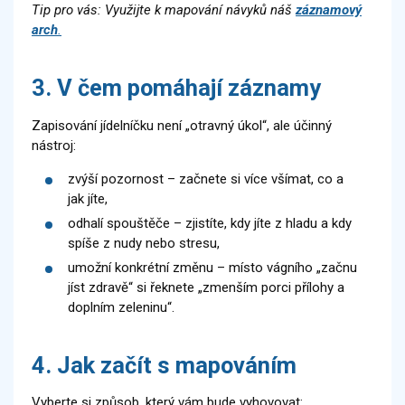
Tip pro vás: Využijte k mapování návyků náš
záznamový
arch
.
3. V čem pomáhají záznamy
Zapisování jídelníčku není „otravný úkol“, ale účinný
nástroj:
zvýší pozornost – začnete si více všímat, co a
jak jíte,
odhalí spouštěče – zjistíte, kdy jíte z hladu a kdy
spíše z nudy nebo stresu,
umožní konkrétní změnu – místo vágního „začnu
jíst zdravě“ si řeknete „zmenším porci přílohy a
doplním zeleninu“.
4. Jak začít s mapováním
Vyberte si způsob, který vám bude vyhovovat: