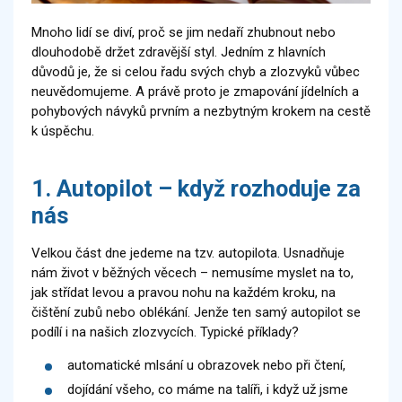
Mnoho lidí se diví, proč se jim nedaří zhubnout nebo
dlouhodobě držet zdravější styl. Jedním z hlavních
důvodů je, že si celou řadu svých chyb a zlozvyků vůbec
neuvědomujeme. A právě proto je zmapování jídelních a
pohybových návyků prvním a nezbytným krokem na cestě
k úspěchu.
1. Autopilot – když rozhoduje za
nás
Velkou část dne jedeme na tzv. autopilota. Usnadňuje
nám život v běžných věcech – nemusíme myslet na to,
jak střídat levou a pravou nohu na každém kroku, na
čištění zubů nebo oblékání. Jenže ten samý autopilot se
podílí i na našich zlozvycích. Typické příklady?
automatické mlsání u obrazovek nebo při čtení,
dojídání všeho, co máme na talíři, i když už jsme