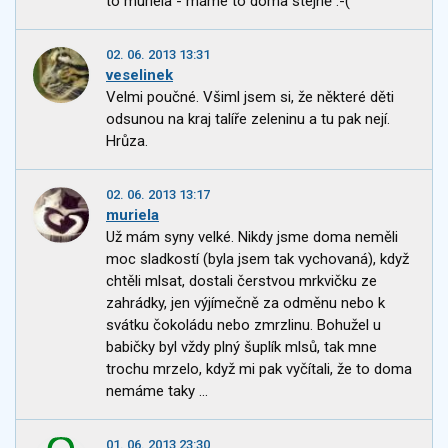
to muriela - máme to doma stejně :-(
02. 06. 2013 13:31
veselinek
Velmi poučné. Všiml jsem si, že některé děti
odsunou na kraj talíře zeleninu a tu pak nejí.
Hrůza.
02. 06. 2013 13:17
muriela
Už mám syny velké. Nikdy jsme doma neměli
moc sladkostí (byla jsem tak vychovaná), když
chtěli mlsat, dostali čerstvou mrkvičku ze
zahrádky, jen výjímečně za odměnu nebo k
svátku čokoládu nebo zmrzlinu. Bohužel u
babičky byl vždy plný šuplík mlsů, tak mne
trochu mrzelo, když mi pak vyčítali, že to doma
nemáme taky ...
01. 06. 2013 23:30