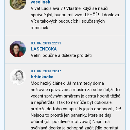
veselinek
Vivat Ladislava 7 ! Vlastně, když se naučí
správně jíst, budou mít život LEHČÍ !...I doslova.
Více takových budoucích i současných
maminek !
03. 06. 2013 22:11
LASENECKA
Velmi poučné a důležité pro děti
03. 06. 2013 20:37
hrbinkacka
Moc hezký článek. Já mám tedy doma
nežravce i pažravce a musím za sebe říct,že to
vedení správným směrem je cesta hodně těžká
a nepřetržitá. I tak to nemůže být dokonalé,
protože do toho vstupují ty jejich osobnosti, že!
Nejsou to prostě jen panenky, které se dají
očůrat (čti: pozitivně motivovat) Např. má
svéhlavá dcerka je schopná začít jídlo odmítat