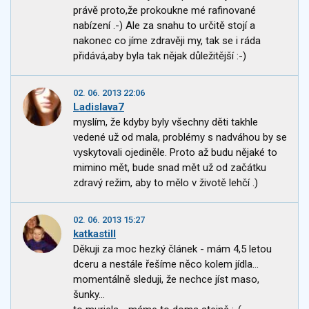
právě proto,že prokoukne mé rafinované
nabízení .-) Ale za snahu to určitě stojí a
nakonec co jíme zdravěji my, tak se i ráda
přidává,aby byla tak nějak důležitější :-)
02. 06. 2013 22:06
Ladislava7
myslím, že kdyby byly všechny děti takhle
vedené už od mala, problémy s nadváhou by se
vyskytovali ojediněle. Proto až budu nějaké to
mimino mět, bude snad mět už od začátku
zdravý režim, aby to mělo v životě lehčí .)
02. 06. 2013 15:27
katkastill
Děkuji za moc hezký článek - mám 4,5 letou
dceru a nestále řešíme něco kolem jídla...
momentálně sleduji, že nechce jíst maso,
šunky...