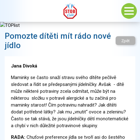
Pomozte dítěti mít rádo nové
Zpět
jídlo
Jana Divoká
Maminky se často snaží stravu svého dítěte pečlivě
sledovat a řídit se předepsanými jídelníčky. Avšak - dítě
může některé potraviny zcela odmítat, může být na
některou složku v potravě alergické a tu začíná pro
maminky starost! Čím potravinu nahradit? Jak dítěti
dodat potřebné látky? Jak mu „vnutit“ ovoce a zeleninu?
Často se tak stává, že jsou jídelníčky dětí monotematické
a chybí v nich důležité potravinové skupiny.
RADA:
Chuťové preference jídla se tvoří asi do šestého