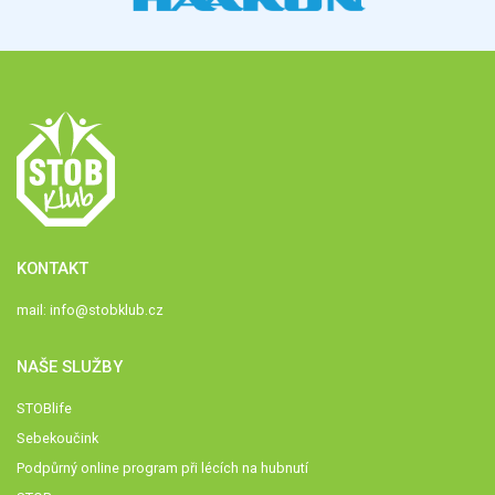
KONTAKT
mail:
info@stobklub.cz
NAŠE SLUŽBY
STOBlife
Sebekoučink
Podpůrný online program při lécích na hubnutí