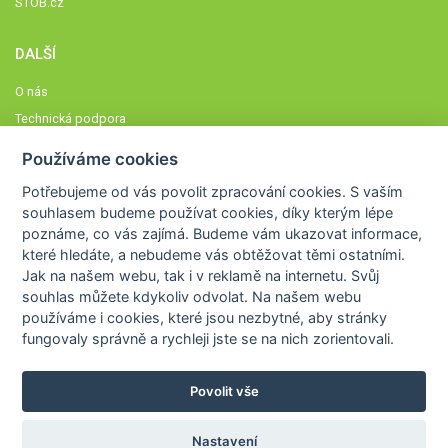
STOB.cz
DALŠÍ
O nás
Technická podpora
Časté dotazy
Používáme cookies
Normy a zásady fungování STOBklubu
Potřebujeme od vás
povolit zpracování cookies
. S vaším
Členové STOBklubu
souhlasem budeme používat cookies, díky kterým lépe
Zásady nakládání s osobními údaji
poznáme,
co vás zajímá
. Budeme vám ukazovat
informace,
které hledáte
, a nebudeme vás obtěžovat těmi ostatními.
Otestujte se
Jak na našem webu, tak i v reklamě na internetu. Svůj
Spočítejte si
souhlas můžete kdykoliv odvolat. Na našem webu
Výzva 52
používáme i cookies, které jsou nezbytné
, aby stránky
fungovaly správně a rychleji jste se na nich zorientovali.
Povolit vše
COPYRIGHT © 2026
STOB
WWW.STOB.CZ
,
KLUB
WWW.HRAVEZIJZDRAVE.CZ
Nastavení