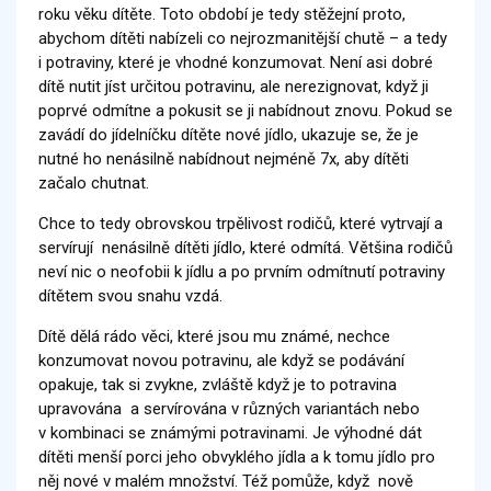
roku věku dítěte. Toto období je tedy stěžejní proto,
abychom dítěti nabízeli co nejrozmanitější chutě – a tedy
i potraviny, které je vhodné konzumovat. Není asi dobré
dítě nutit jíst určitou potravinu, ale nerezignovat, když ji
poprvé odmítne a pokusit se ji nabídnout znovu. Pokud se
zavádí do jídelníčku dítěte nové jídlo, ukazuje se, že je
nutné ho nenásilně nabídnout nejméně 7x, aby dítěti
začalo chutnat.
Chce to tedy obrovskou trpělivost rodičů, které vytrvají a
servírují nenásilně dítěti jídlo, které odmítá. Většina rodičů
neví nic o neofobii k jídlu a po prvním odmítnutí potraviny
dítětem svou snahu vzdá.
Dítě dělá rádo věci, které jsou mu známé, nechce
konzumovat novou potravinu, ale když se podávání
opakuje, tak si zvykne, zvláště když je to potravina
upravována a servírována v různých variantách nebo
v kombinaci se známými potravinami. Je výhodné dát
dítěti menší porci jeho obvyklého jídla a k tomu jídlo pro
něj nové v malém množství. Též pomůže, když nově