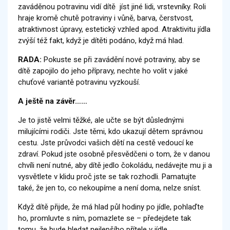
zaváděnou potravinu vidí dítě jíst jiné lidi, vrstevníky. Roli
hraje kromě chutě potraviny i vůně, barva, čerstvost,
atraktivnost úpravy, estetický vzhled apod. Atraktivitu jídla
zvýší též fakt, když je dítěti podáno, když má hlad.
RADA:
Pokuste se při zavádění nové potraviny, aby se
dítě zapojilo do jeho přípravy, nechte ho volit v jaké
chuťové variantě potravinu vyzkouší.
A ještě na závěr……
Je to jistě velmi těžké, ale učte se být důslednými
milujícími rodiči. Jste těmi, kdo ukazují dětem správnou
cestu. Jste průvodci vašich dětí na cestě vedoucí ke
zdraví. Pokud jste osobně přesvědčeni o tom, že v danou
chvíli není nutné, aby dítě jedlo čokoládu, nedávejte mu ji a
vysvětlete v klidu proč jste se tak rozhodli. Pamatujte
také, že jen to, co nekoupíme a není doma, nelze sníst.
Když dítě přijde, že má hlad půl hodiny po jídle, pohlaďte
ho, promluvte s ním, pomazlete se – předejdete tak
tomu, že bude hledat nejlepšího přítele v jídle.