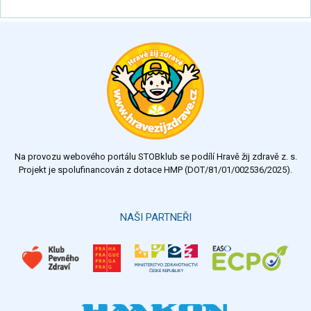
Na provozu webového portálu STOBklub se podílí Hravě žij zdravě z. s.
Projekt je spolufinancován z dotace HMP (DOT/81/01/002536/2025).
NAŠI PARTNEŘI