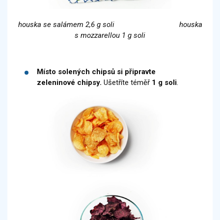
houska se salámem 2,6 g soli houska
s mozzarellou 1 g soli
Místo solených chipsů si připravte
zeleninové chipsy.
Ušetříte téměř
1 g soli
.