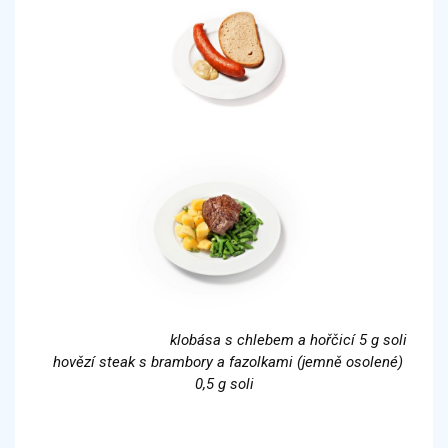
klobása s chlebem a hořčicí 5 g soli
hovězí steak s brambory a fazolkami (jemně osolené)
0,5 g soli