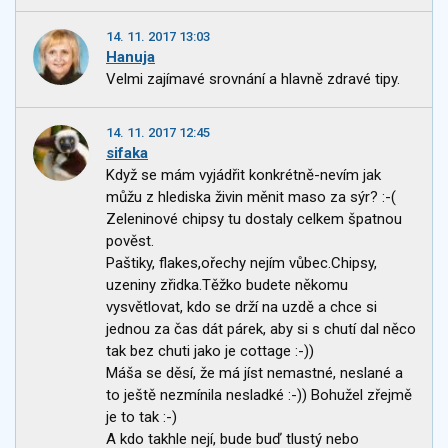
14. 11. 2017 13:03
Hanuja
Velmi zajímavé srovnání a hlavně zdravé tipy.
14. 11. 2017 12:45
sifaka
Když se mám vyjádřit konkrétně-nevím jak
můžu z hlediska živin měnit maso za sýr? :-(
Zeleninové chipsy tu dostaly celkem špatnou
pověst.
Paštiky, flakes,ořechy nejím vůbec.Chipsy,
uzeniny zřidka.Těžko budete někomu
vysvětlovat, kdo se drží na uzdě a chce si
jednou za čas dát párek, aby si s chutí dal něco
tak bez chuti jako je cottage :-))
Máša se děsí, že má jíst nemastné, neslané a
to ještě nezmínila nesladké :-)) Bohužel zřejmě
je to tak :-)
A kdo takhle nejí, bude buď tlustý nebo