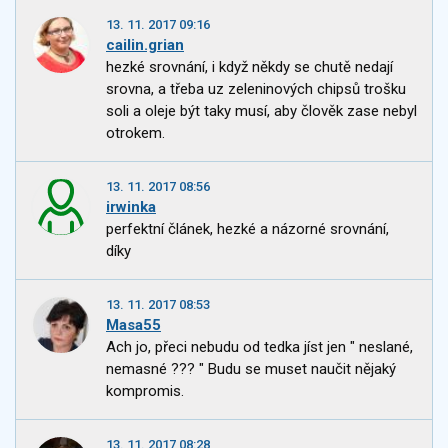
13. 11. 2017 09:16
cailin.grian
hezké srovnání, i když někdy se chutě nedají
srovna, a třeba uz zeleninových chipsů trošku
soli a oleje být taky musí, aby člověk zase nebyl
otrokem.
13. 11. 2017 08:56
irwinka
perfektní článek, hezké a názorné srovnání,
díky
13. 11. 2017 08:53
Masa55
Ach jo, přeci nebudu od tedka jíst jen " neslané,
nemasné ??? " Budu se muset naučit nějaký
kompromis.
13. 11. 2017 08:28