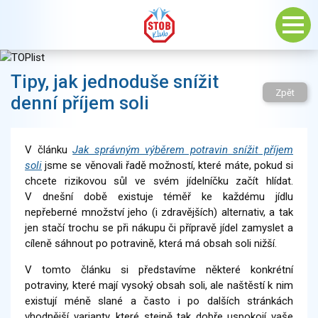
Tipy, jak jednoduše snížit
Zpět
denní příjem soli
V článku
Jak správným výběrem potravin snížit příjem
soli
jsme se věnovali řadě možností, které máte, pokud si
chcete rizikovou sůl ve svém jídelníčku začít hlídat.
V dnešní době existuje téměř ke každému jídlu
nepřeberné množství jeho (i zdravějších) alternativ, a tak
jen stačí trochu se při nákupu či přípravě jídel zamyslet a
cíleně sáhnout po potravině, která má obsah soli nižší.
V tomto článku si představíme některé konkrétní
potraviny, které mají vysoký obsah soli, ale naštěstí k nim
existují méně slané a často i po dalších stránkách
vhodnější varianty, které stejně tak dobře uspokojí vaše