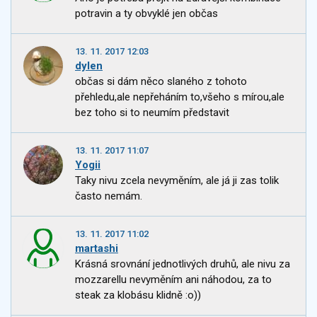
potravin a ty obvyklé jen občas
13. 11. 2017 12:03
dylen
občas si dám něco slaného z tohoto
přehledu,ale nepřeháním to,všeho s mírou,ale
bez toho si to neumím představit
13. 11. 2017 11:07
Yogii
Taky nivu zcela nevyměním, ale já ji zas tolik
často nemám.
13. 11. 2017 11:02
martashi
Krásná srovnání jednotlivých druhů, ale nivu za
mozzarellu nevyměním ani náhodou, za to
steak za klobásu klidně :o))