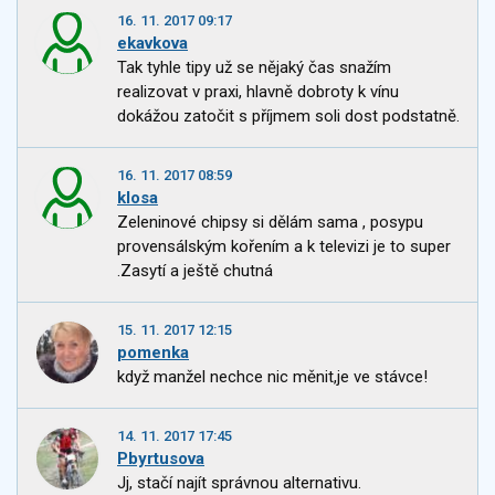
16. 11. 2017 09:17
ekavkova
Tak tyhle tipy už se nějaký čas snažím
realizovat v praxi, hlavně dobroty k vínu
dokážou zatočit s příjmem soli dost podstatně.
16. 11. 2017 08:59
klosa
Zeleninové chipsy si dělám sama , posypu
provensálským kořením a k televizi je to super
.Zasytí a ještě chutná
15. 11. 2017 12:15
pomenka
když manžel nechce nic měnit,je ve stávce!
14. 11. 2017 17:45
Pbyrtusova
Jj, stačí najít správnou alternativu.