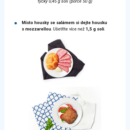
tyčky 0,45 g soli (porce 50 g)
Místo housky se salámem si dejte housku
s mozzarellou
. Ušetříte více než
1,5 g soli
.