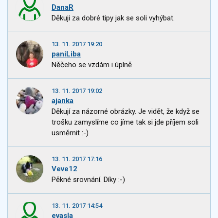
DanaR
Děkuji za dobré tipy jak se soli vyhýbat.
13. 11. 2017 19:20
paniLiba
Něčeho se vzdám i úplně
13. 11. 2017 19:02
ajanka
Děkují za názorné obrázky. Je vidět, že když se
trošku zamyslíme co jíme tak si jde příjem soli
usměrnit :-)
13. 11. 2017 17:16
Veve12
Pěkné srovnání. Díky :-)
13. 11. 2017 14:54
evasla