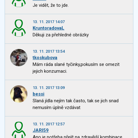
Je vidět, že to jde.
13. 11. 2017 14:07
KruntoradovaL
Děkuji za přehledné obrázky
13. 11. 2017 13:54
tkoskubova
Mám ráda slané tyčinky,pokusím se omezit
jejich konzumaci.
13. 11. 2017 13:09
bessi
Slaná jídla nejím tak často, tak se jich snad
nemusím úplně vzdávat
13. 11. 2017 12:57
JARI59
Ano je potřeba přejít na zdravější kombinace