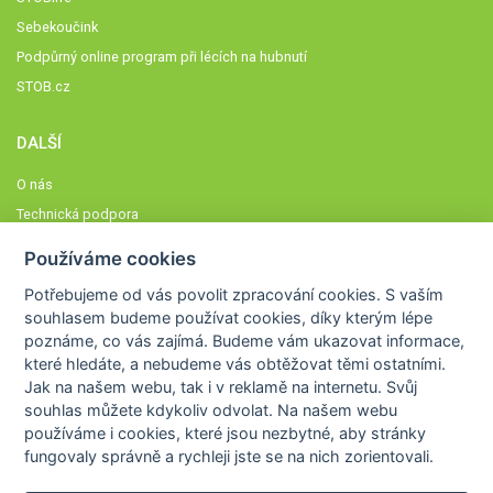
Sebekoučink
Podpůrný online program při lécích na hubnutí
STOB.cz
DALŠÍ
O nás
Technická podpora
Časté dotazy
Používáme cookies
Normy a zásady fungování STOBklubu
Potřebujeme od vás
povolit zpracování cookies
. S vaším
Členové STOBklubu
souhlasem budeme používat cookies, díky kterým lépe
Zásady nakládání s osobními údaji
poznáme,
co vás zajímá
. Budeme vám ukazovat
informace,
které hledáte
, a nebudeme vás obtěžovat těmi ostatními.
Otestujte se
Jak na našem webu, tak i v reklamě na internetu. Svůj
Spočítejte si
souhlas můžete kdykoliv odvolat. Na našem webu
Výzva 52
používáme i cookies, které jsou nezbytné
, aby stránky
fungovaly správně a rychleji jste se na nich zorientovali.