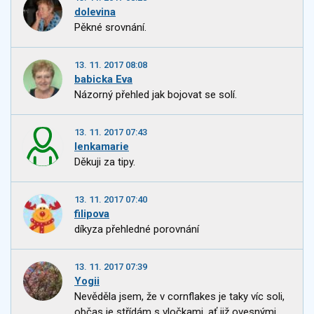
dolevina
Pěkné srovnání.
13. 11. 2017 08:08
babicka Eva
Názorný přehled jak bojovat se solí.
13. 11. 2017 07:43
lenkamarie
Děkuji za tipy.
13. 11. 2017 07:40
filipova
díkyza přehledné porovnání
13. 11. 2017 07:39
Yogii
Nevěděla jsem, že v cornflakes je taky víc soli,
občas je střídám s vločkami, ať již ovesnými,