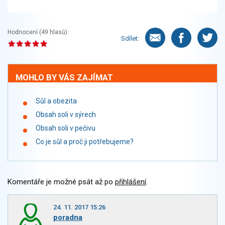
Hodnocení (
49
hlasů):
Sdílet:
MOHLO BY VÁS ZAJÍMAT
Sůl a obezita
Obsah soli v sýrech
Obsah soli v pečivu
Co je sůl a proč ji potřebujeme?
Komentáře je možné psát až po
přihlášení
.
24. 11. 2017 15:26
poradna