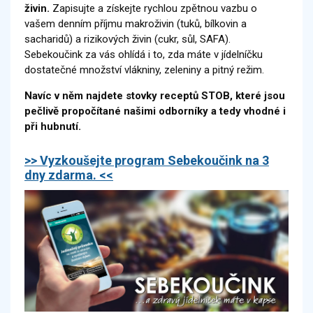
živin.
Zapisujte a získejte rychlou zpětnou vazbu o
vašem denním příjmu makroživin (tuků, bílkovin a
sacharidů) a rizikových živin (cukr, sůl, SAFA).
Sebekoučink za vás ohlídá i to, zda máte v jídelníčku
dostatečné množství vlákniny, zeleniny a pitný režim.
Navíc v něm najdete stovky receptů STOB, které jsou
pečlivě propočítané našimi odborníky a tedy vhodné i
při hubnutí.
>> Vyzkoušejte program Sebekoučink na 3
dny zdarma. <<