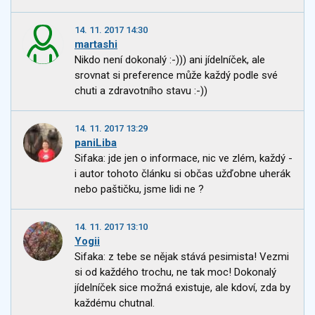
14. 11. 2017 14:30
martashi
Nikdo není dokonalý :-))) ani jídelníček, ale
srovnat si preference může každý podle své
chuti a zdravotního stavu :-))
14. 11. 2017 13:29
paniLiba
Sifaka: jde jen o informace, nic ve zlém, každý -
i autor tohoto článku si občas užďobne uherák
nebo paštičku, jsme lidi ne ?
14. 11. 2017 13:10
Yogii
Sifaka: z tebe se nějak stává pesimista! Vezmi
si od každého trochu, ne tak moc! Dokonalý
jídelníček sice možná existuje, ale kdoví, zda by
každému chutnal.