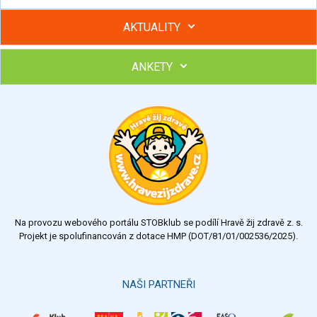
AKTUALITY
ANKETY
Hubněte s podporou lektorky a skupiny v kurzech STOBu
Chcete poradit s hubnutím? Najděte si odborníka STOBu ve
svém regionu
Ohodnoťte program Sebekoučink
výborný
velmi dobrý
dobrý
dostatečný
nedostatečný
Na provozu webového portálu STOBklub se podílí Hravě žij zdravě z. s.
Výsledky
Všechny ankety
Projekt je spolufinancován z dotace HMP (DOT/81/01/002536/2025).
Hlasovat
NAŠI PARTNEŘI