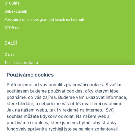
STOBlife
Sebekoučink
Podpůrný online program při lécích na hubnutí
STOB.cz
DALŠÍ
O nás
Technická podpora
Časté dotazy
Používáme cookies
Normy a zásady fungování STOBklubu
Potřebujeme od vás
povolit zpracování cookies
. S vaším
Členové STOBklubu
souhlasem budeme používat cookies, díky kterým lépe
Zásady nakládání s osobními údaji
poznáme,
co vás zajímá
. Budeme vám ukazovat
informace,
které hledáte
, a nebudeme vás obtěžovat těmi ostatními.
Otestujte se
Jak na našem webu, tak i v reklamě na internetu. Svůj
Spočítejte si
souhlas můžete kdykoliv odvolat. Na našem webu
Výzva 52
používáme i cookies, které jsou nezbytné
, aby stránky
fungovaly správně a rychleji jste se na nich zorientovali.