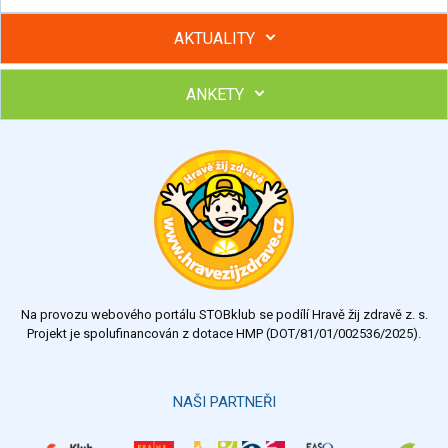
AKTUALITY
ANKETY
Hubněte s podporou lektorky a skupiny v kurzech STOBu
Chcete poradit s hubnutím? Najděte si odborníka STOBu ve
svém regionu
Ohodnoťte program Sebekoučink
výborný
velmi dobrý
dobrý
dostatečný
nedostatečný
Na provozu webového portálu STOBklub se podílí Hravě žij zdravě z. s.
Výsledky
Všechny ankety
Projekt je spolufinancován z dotace HMP (DOT/81/01/002536/2025).
Hlasovat
NAŠI PARTNEŘI