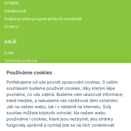
STOBlife
Sebekoučink
Podpůrný online program při lécích na hubnutí
STOB.cz
DALŠÍ
O nás
Technická podpora
Časté dotazy
Používáme cookies
Normy a zásady fungování STOBklubu
Potřebujeme od vás
povolit zpracování cookies
. S vaším
Členové STOBklubu
souhlasem budeme používat cookies, díky kterým lépe
Zásady nakládání s osobními údaji
poznáme,
co vás zajímá
. Budeme vám ukazovat
informace,
které hledáte
, a nebudeme vás obtěžovat těmi ostatními.
Otestujte se
Jak na našem webu, tak i v reklamě na internetu. Svůj
Spočítejte si
souhlas můžete kdykoliv odvolat. Na našem webu
Výzva 52
používáme i cookies, které jsou nezbytné
, aby stránky
fungovaly správně a rychleji jste se na nich zorientovali.