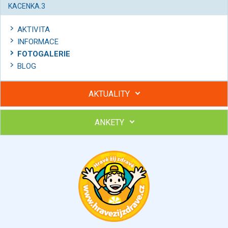
KACENKA.3
AKTIVITA
INFORMACE
FOTOGALERIE
BLOG
AKTUALITY
ANKETY
Hubněte s podporou lektorky a skupiny v kurzech STOBu
Chcete poradit s hubnutím? Najděte si odborníka STOBu ve
svém regionu
Ohodnoťte program Sebekoučink
výborný
velmi dobrý
dobrý
dostatečný
nedostatečný