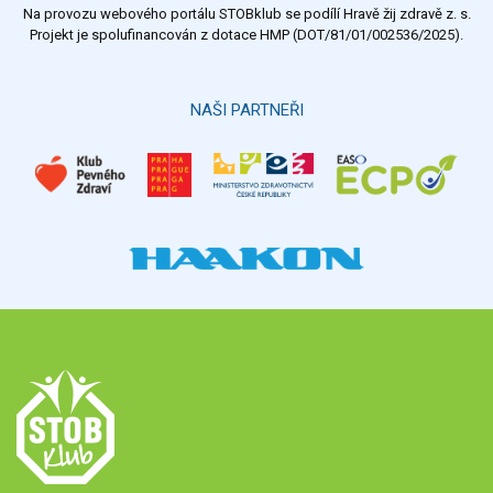
Na provozu webového portálu STOBklub se podílí Hravě žij zdravě z. s.
Výsledky
Všechny ankety
Projekt je spolufinancován z dotace HMP (DOT/81/01/002536/2025).
Hlasovat
NAŠI PARTNEŘI