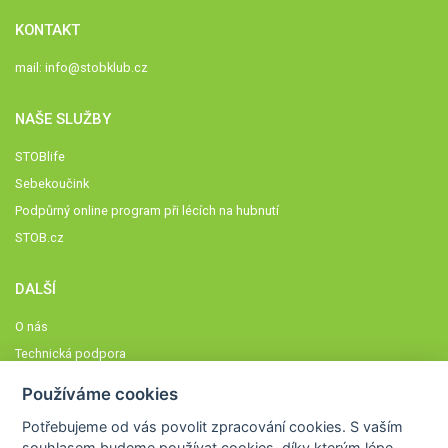
KONTAKT
mail:
info@stobklub.cz
NAŠE SLUŽBY
STOBlife
Sebekoučink
Podpůrný online program při lécích na hubnutí
STOB.cz
DALŠÍ
O nás
Technická podpora
Časté dotazy
Používáme cookies
Normy a zásady fungování STOBklubu
Potřebujeme od vás
povolit zpracování cookies
. S vaším
Členové STOBklubu
souhlasem budeme používat cookies, díky kterým lépe