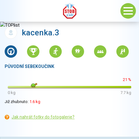
kacenka.3
PŮVODNÍ SEBEKOUČINK
21 %
0 kg
7.7 kg
Již zhubnuto:
1.6 kg
Jak nahrát fotky do fotogalerie?