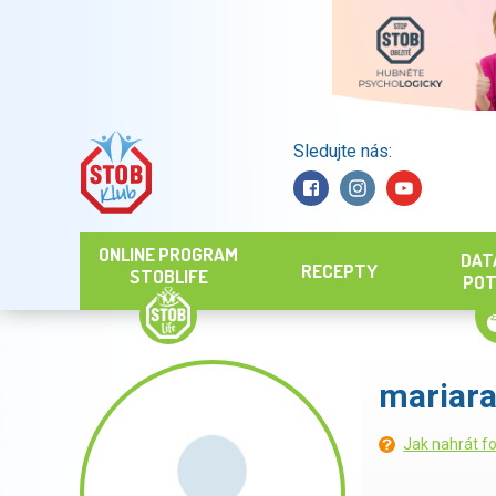
Sledujte nás:
Hledat
ONLINE PROGRAM
DAT
RECEPTY
STOBLIFE
POT
mariar
Jak nahrát fo