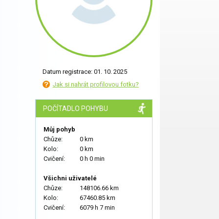
Datum registrace: 01. 10. 2025
Jak si nahrát profilovou fotku?
POČÍTADLO POHYBU
Můj pohyb
Chůze:
0 km
Kolo:
0 km
Cvičení:
0 h 0 min
Všichni uživatelé
Chůze:
148106.66 km
Kolo:
67460.85 km
Cvičení:
6079 h 7 min