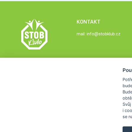
KONTAKT
mail:
info@stobklub.cz
Pou
Potř
bude
Bud
obtě
Svůj
i co
se na