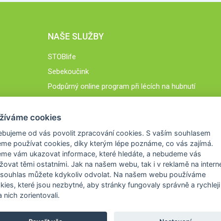
NAŠE SLUŽBY
STOBlife
Sebekoučink
Podpůrný online program při lécích na hubnutí
STOB.cz
žíváme cookies
ebujeme od vás
povolit zpracování cookies
. S vaším souhlasem
me používat cookies, díky kterým lépe poznáme,
co vás zajímá
.
eme vám ukazovat
informace, které hledáte
, a nebudeme vás
žovat těmi ostatními. Jak na našem webu, tak i v reklamě na intern
 souhlas můžete kdykoliv odvolat. Na našem webu
používáme
okies, které jsou nezbytné
, aby stránky fungovaly správně a rychleji 
 nich zorientovali.