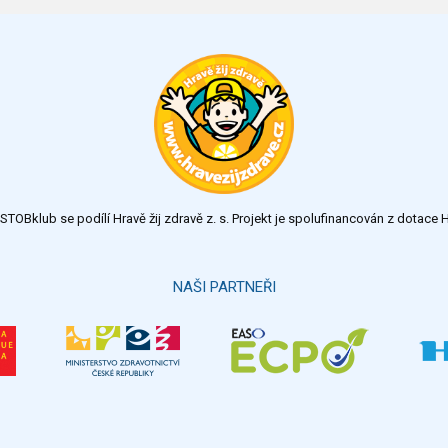
TOBklub se podílí Hravě žij zdravě z. s. Projekt je spolufinancován z dotac
NAŠI PARTNEŘI