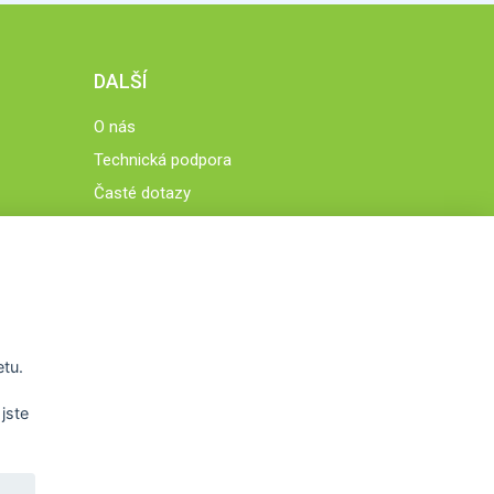
DALŠÍ
O nás
Technická podpora
Časté dotazy
Normy a zásady fungování STOBklubu
Členové STOBklubu
Zásady nakládání s osobními údaji
Otestujte se
Spočítejte si
etu.
Výzva 52
jste