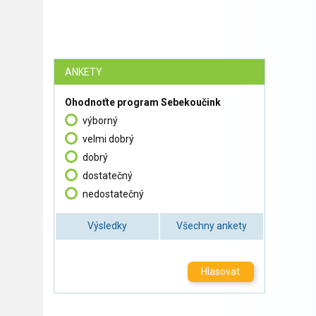
ANKETY
Ohodnoťte program Sebekoučink
výborný
velmi dobrý
dobrý
dostatečný
nedostatečný
Výsledky
Všechny ankety
Hlasovat