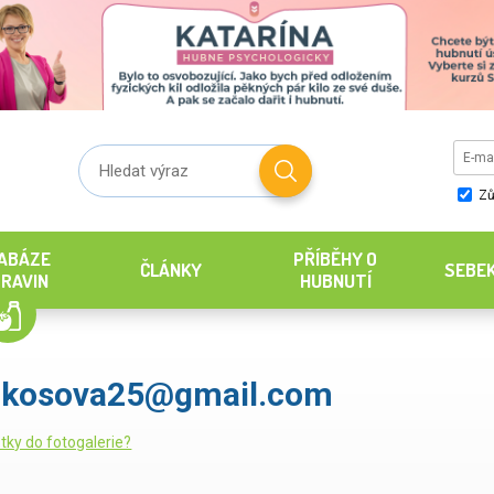
Zů
ABÁZE
PŘÍBĚHY O
ČLÁNKY
SEBE
RAVIN
HUBNUTÍ
akosova25@gmail.com
tky do fotogalerie?