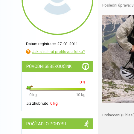
Poslední úprava: 3
Datum registrace: 27. 03. 2011
Jak si nahrát profilovou fotku?
PŮVODNÍ SEBEKOUČINK
0 %
0 kg
10 kg
Již zhubnuto:
0 kg
Hodnocení (
0
hlasů
POČÍTADLO POHYBU