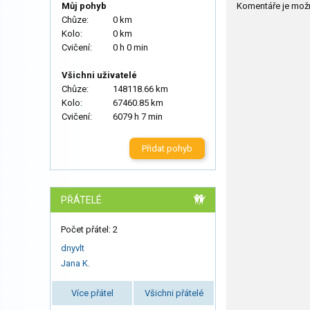
Komentáře je mož
Můj pohyb
Chůze:
0 km
Kolo:
0 km
Cvičení:
0 h 0 min
Všichni uživatelé
Chůze:
148118.66 km
Kolo:
67460.85 km
Cvičení:
6079 h 7 min
Přidat pohyb
PŘÁTELÉ
Počet přátel: 2
dnyvlt
Jana K.
Více přátel
Všichni přátelé