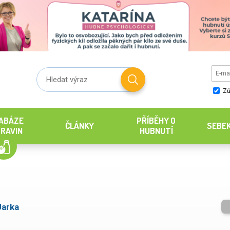
Zů
ABÁZE
PŘÍBĚHY O
ČLÁNKY
SEBE
RAVIN
HUBNUTÍ
Jarka