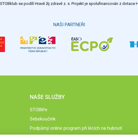
TOBklub se podílí Hravě žij zdravě z. s. Projekt je spolufinancován z dotac
NAŠI PARTNEŘI
NAŠE SLUŽBY
STOBlife
Sebekoučink
Podpůrný online program při lécích na hubnutí
STOB.cz