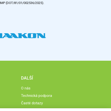
e HMP (DOT/81/01/002536/2025).
DALŠÍ
O nás
Technická podpora
Časté dotazy
Normy a zásady fungování STOBklubu