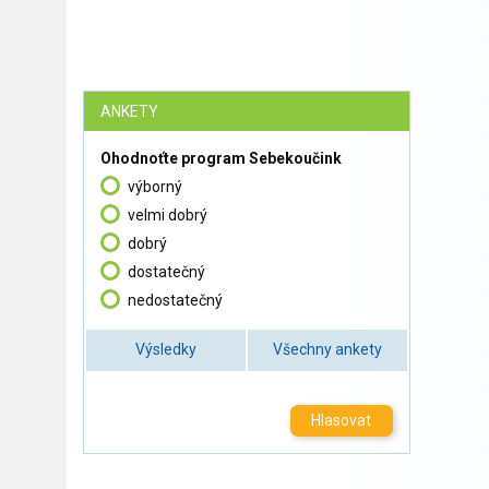
ANKETY
Ohodnoťte program Sebekoučink
výborný
velmi dobrý
dobrý
dostatečný
nedostatečný
Výsledky
Všechny ankety
Hlasovat