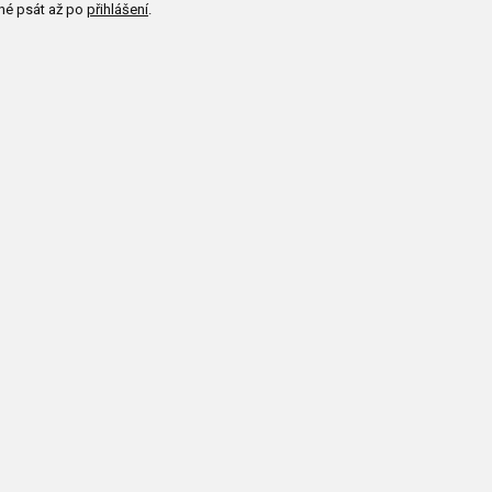
né psát až po
přihlášení
.