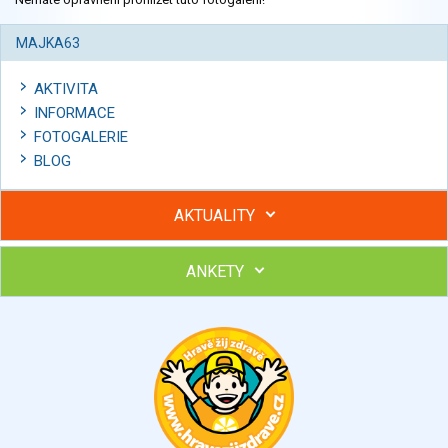
MAJKA63
AKTIVITA
INFORMACE
FOTOGALERIE
BLOG
AKTUALITY
ANKETY
Hubněte s podporou lektorky a skupiny v kurzech STOBu
Chcete poradit s hubnutím? Najděte si odborníka STOBu ve
svém regionu
Ohodnoťte program Sebekoučink
výborný
velmi dobrý
dobrý
dostatečný