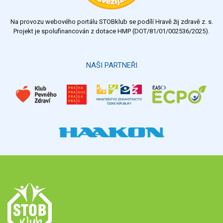
nedostatečný
Na provozu webového portálu STOBklub se podílí Hravě žij zdravě z. s.
Výsledky
Všechny ankety
Projekt je spolufinancován z dotace HMP (DOT/81/01/002536/2025).
Hlasovat
NAŠI PARTNEŘI