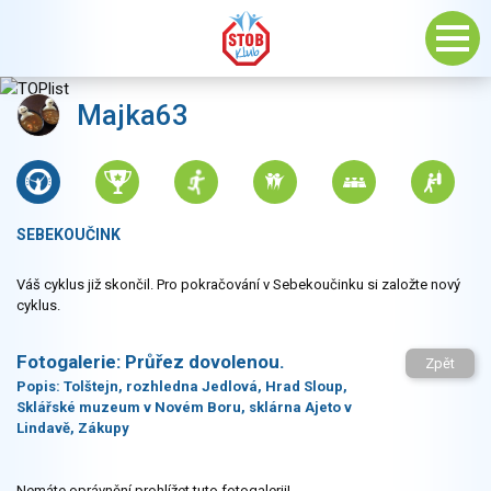
Majka63
SEBEKOUČINK
Váš cyklus již skončil. Pro pokračování v Sebekoučinku si založte nový
cyklus.
Fotogalerie:
Průřez dovolenou.
Zpět
Popis:
Tolštejn, rozhledna Jedlová, Hrad Sloup,
Sklářské muzeum v Novém Boru, sklárna Ajeto v
Lindavě, Zákupy
Nemáte oprávnění prohlížet tuto fotogalerii!