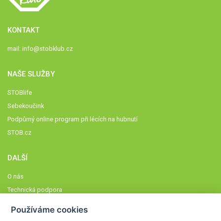
KONTAKT
mail:
info@stobklub.cz
NAŠE SLUŽBY
STOBlife
Sebekoučink
Podpůrný online program při lécích na hubnutí
STOB.cz
DALŠÍ
O nás
Technická podpora
Časté dotazy
Používáme cookies
Normy a zásady fungování STOBklubu