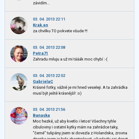
závidím...
03. 04. 2013 22:11
Krak.en
za chvilku TO pokvete všude !!!
03. 04. 2013 22:08
Petra71
Zahradu miluju a už mi tááák moc chybí :-(
03. 04. 2013 22:02
GabrielaC
Krásné fotky, vážně je mi hned veseleji. A ta zahrádka
musí být ještě krásnější! :o)
03. 04. 2013 21:56
Banaska
Moc hezké, už aby kvetlo i letos! Všechny tyhle
cibuloviny i ostatní kytky mám na zahrádce taky,
"černé" tulipány jsem si dovezla z Holandska, zrovna
dneska jsem je byla zkontrolovat, už vylezly asi deset