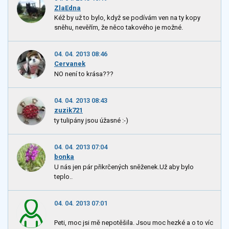
ZlaEdna
Kéž by už to bylo, když se podívám ven na ty kopy
sněhu, nevěřím, že něco takového je možné.
04. 04. 2013 08:46
Cervanek
NO není to krása???
04. 04. 2013 08:43
zuzik721
ty tulipány jsou úžasné :-)
04. 04. 2013 07:04
bonka
U nás jen pár přikrčených sněženek.Už aby bylo
teplo..
04. 04. 2013 07:01
Peti, moc jsi mě nepotěšila. Jsou moc hezké a o to víc