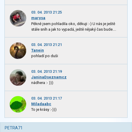
03. 04. 2013 21:25
marysa
Pěkně jsem pohladila oko, děkuji :-) U nás je ještě
stále sníh a jak to vypadá, ještě nějaký čas bude....
03. 04. 2013 21:21
Tanein
pohladí po duši
03. 04. 2013 21:19
JaninaDseznamcz
nádhera :- )))
03. 04. 2013 21:17
Miladaabc
To je krásy :-)))
PETRA71