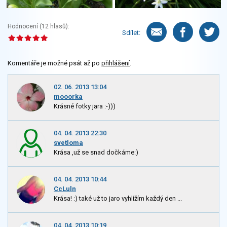
Hodnocení (
12
hlasů):
Sdílet:
Komentáře je možné psát až po
přihlášení
.
02. 06. 2013 13:04
mooorka
Krásné fotky jara :-)))
04. 04. 2013 22:30
svetloma
Krása ,už se snad dočkáme:)
04. 04. 2013 10:44
CcLuln
Krása! :) také už to jaro vyhlížím každý den ...
04. 04. 2013 10:19