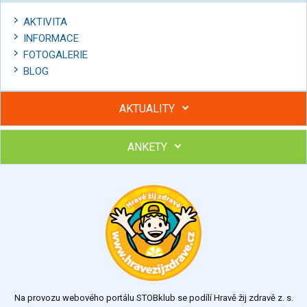
AKTIVITA
INFORMACE
FOTOGALERIE
BLOG
AKTUALITY
ANKETY
Hubněte s podporou lektorky a skupiny v kurzech STOBu
Chcete poradit s hubnutím? Najděte si odborníka STOBu ve
svém regionu
Ohodnoťte program Sebekoučink
výborný
velmi dobrý
dobrý
dostatečný
nedostatečný
Na provozu webového portálu STOBklub se podílí Hravě žij zdravě z. s.
Výsledky
Všechny ankety