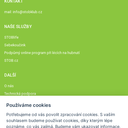
KONTAKT
mail:
info@stobklub.cz
NAŠE SLUŽBY
STOBlife
Sebekoučink
Podpůrný online program při lécích na hubnutí
STOB.cz
DALŠÍ
O nás
Technická podpora
Časté dotazy
Používáme cookies
Normy a zásady fungování STOBklubu
Potřebujeme od vás
povolit zpracování cookies
. S vaším
Členové STOBklubu
souhlasem budeme používat cookies, díky kterým lépe
Zásady nakládání s osobními údaji
poznáme,
co vás zajímá
. Budeme vám ukazovat
informace,