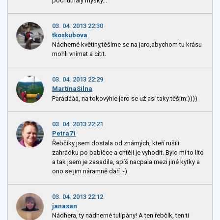
pochutnaly myšky...
03. 04. 2013 22:30
tkoskubova
Nádherné květiny,těšíme se na jaro,abychom tu krásu
mohli vnímat a cítit.
03. 04. 2013 22:29
MartinaSilna
Parádááá, na tokovýhle jaro se už asi taky těším:))))
03. 04. 2013 22:21
Petra71
Řebčíky jsem dostala od známých, kteří rušili
zahrádku po babičce a chtěli je vyhodit. Bylo mi to líto
a tak jsem je zasadila, spíš nacpala mezi jiné kytky a
ono se jim náramně daří :-)
03. 04. 2013 22:12
janasan
Nádhera, ty nádherné tulipány! A ten řebčík, ten ti