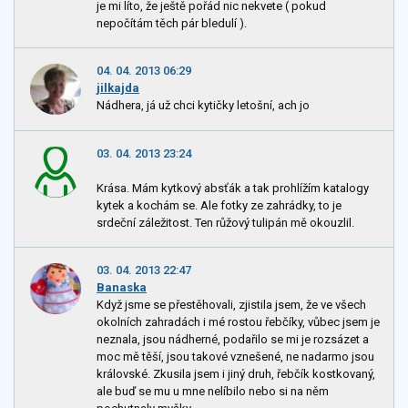
je mi líto, že ještě pořád nic nekvete ( pokud
nepočítám těch pár bledulí ).
04. 04. 2013 06:29
jilkajda
Nádhera, já už chci kytičky letošní, ach jo
03. 04. 2013 23:24
Krása. Mám kytkový absťák a tak prohlížím katalogy
kytek a kochám se. Ale fotky ze zahrádky, to je
srdeční záležitost. Ten růžový tulipán mě okouzlil.
03. 04. 2013 22:47
Banaska
Když jsme se přestěhovali, zjistila jsem, že ve všech
okolních zahradách i mé rostou řebčíky, vůbec jsem je
neznala, jsou nádherné, podařilo se mi je rozsázet a
moc mě těší, jsou takové vznešené, ne nadarmo jsou
královské. Zkusila jsem i jiný druh, řebčík kostkovaný,
ale buď se mu u mne nelíbilo nebo si na něm