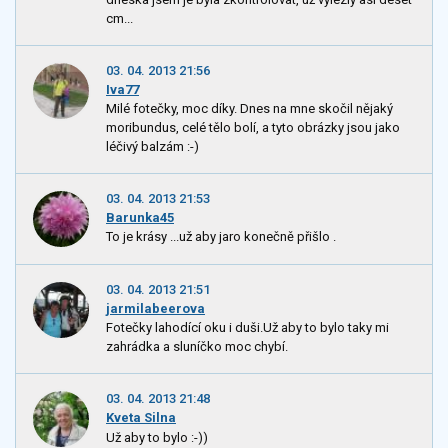
cm...
03. 04. 2013 21:56
Iva77
Milé fotečky, moc díky. Dnes na mne skočil nějaký
moribundus, celé tělo bolí, a tyto obrázky jsou jako
léčivý balzám :-)
03. 04. 2013 21:53
Barunka45
To je krásy ...už aby jaro konečně přišlo .
03. 04. 2013 21:51
jarmilabeerova
Fotečky lahodící oku i duši.Už aby to bylo taky mi
zahrádka a sluníčko moc chybí.
03. 04. 2013 21:48
Kveta Silna
Už aby to bylo :-))