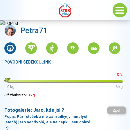
Petra71
PŮVODNÍ SEBEKOUČINK
0 %
0 kg
6 kg
Již zhubnuto:
0 kg
Fotogalerie:
Jaro, kde jsi ?
Zpět
Popis:
Pár foteček z mé zahrádky( v minulých
letech) jaro nepřivolá, ale na depku jsou dobré
:-)