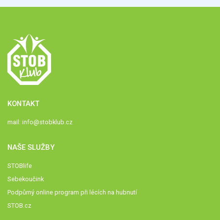
KONTAKT
mail:
info@stobklub.cz
NAŠE SLUŽBY
STOBlife
Sebekoučink
Podpůrný online program při lécích na hubnutí
STOB.cz