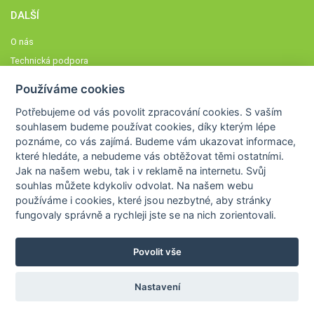
DALŠÍ
O nás
Technická podpora
Časté dotazy
Používáme cookies
Normy a zásady fungování STOBklubu
Potřebujeme od vás
povolit zpracování cookies
. S vaším
Členové STOBklubu
souhlasem budeme používat cookies, díky kterým lépe
Zásady nakládání s osobními údaji
poznáme,
co vás zajímá
. Budeme vám ukazovat
informace,
které hledáte
, a nebudeme vás obtěžovat těmi ostatními.
Otestujte se
Jak na našem webu, tak i v reklamě na internetu. Svůj
Spočítejte si
souhlas můžete kdykoliv odvolat. Na našem webu
Výzva 52
používáme i cookies, které jsou nezbytné
, aby stránky
fungovaly správně a rychleji jste se na nich zorientovali.
Povolit vše
COPYRIGHT © 2026
STOB
WWW.STOB.CZ
,
KLUB
WWW.HRAVEZIJZDRAVE.CZ
Nastavení