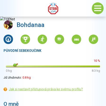
Bohdanaa
PŮVODNÍ SEBEKOUČINK
10 %
0 kg
8.3 kg
Již zhubnuto:
0.8 kg
Jak si nastavit přístupová práva ke svému profilu?
O mně