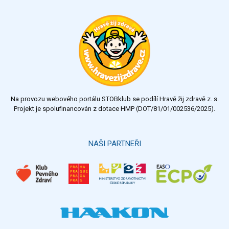
Chcete poradit s hubnutím? Najděte si odborníka STOBu ve
svém regionu
Ohodnoťte program Sebekoučink
výborný
velmi dobrý
dobrý
dostatečný
nedostatečný
Na provozu webového portálu STOBklub se podílí Hravě žij zdravě z. s.
Výsledky
Všechny ankety
Projekt je spolufinancován z dotace HMP (DOT/81/01/002536/2025).
Hlasovat
NAŠI PARTNEŘI