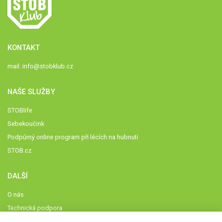
KONTAKT
mail:
info@stobklub.cz
NAŠE SLUŽBY
STOBlife
Sebekoučink
Podpůrný online program při lécích na hubnutí
STOB.cz
DALŠÍ
O nás
Technická podpora
Časté dotazy