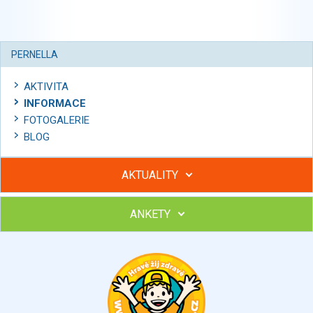
PERNELLA
AKTIVITA
INFORMACE
FOTOGALERIE
BLOG
AKTUALITY
ANKETY
Hubněte s podporou lektorky a skupiny v kurzech STOBu
Chcete poradit s hubnutím? Najděte si odborníka STOBu ve
svém regionu
Ohodnoťte program Sebekoučink
výborný
velmi dobrý
dobrý