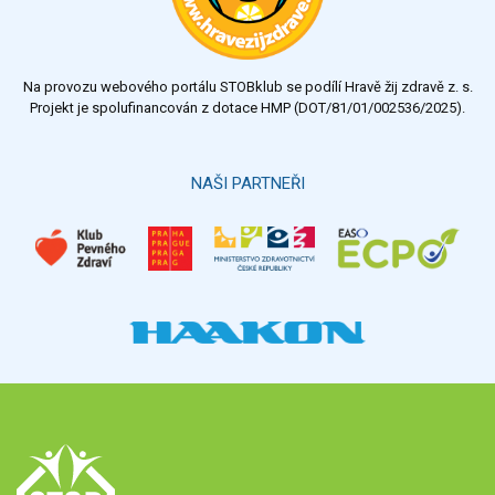
dostatečný
nedostatečný
Na provozu webového portálu STOBklub se podílí Hravě žij zdravě z. s.
Výsledky
Všechny ankety
Projekt je spolufinancován z dotace HMP (DOT/81/01/002536/2025).
Hlasovat
NAŠI PARTNEŘI