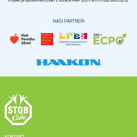
Projekt je spolufinancován z dotace HMP (DOT/81/01/002536/2025).
Hlasovat
NAŠI PARTNEŘI
KONTAKT