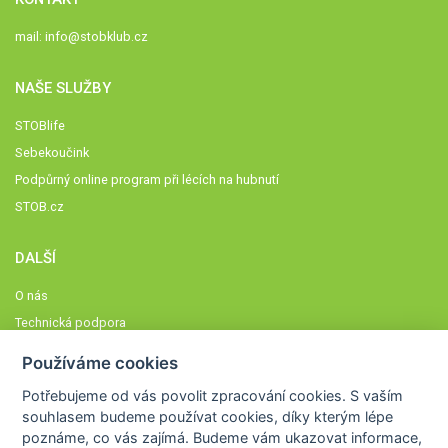
mail:
info@stobklub.cz
NAŠE SLUŽBY
STOBlife
Sebekoučink
Podpůrný online program při lécích na hubnutí
STOB.cz
DALŠÍ
O nás
Technická podpora
Časté dotazy
Používáme cookies
Normy a zásady fungování STOBklubu
Potřebujeme od vás
povolit zpracování cookies
. S vaším
Členové STOBklubu
souhlasem budeme používat cookies, díky kterým lépe
Zásady nakládání s osobními údaji
poznáme,
co vás zajímá
. Budeme vám ukazovat
informace,