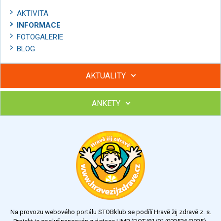
AKTIVITA
INFORMACE
FOTOGALERIE
BLOG
AKTUALITY
ANKETY
Hubněte s podporou lektorky a skupiny v kurzech STOBu
Chcete poradit s hubnutím? Najděte si odborníka STOBu ve
svém regionu
Ohodnoťte program Sebekoučink
výborný
velmi dobrý
dobrý
dostatečný
nedostatečný
Na provozu webového portálu STOBklub se podílí Hravě žij zdravě z. s.
Výsledky
Všechny ankety