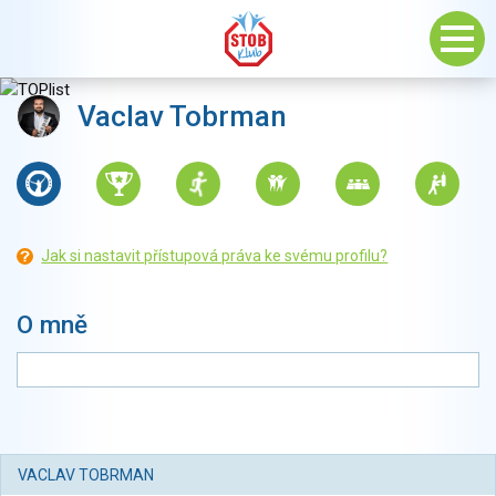
Vaclav Tobrman
Jak si nastavit přístupová práva ke svému profilu?
O mně
VACLAV TOBRMAN