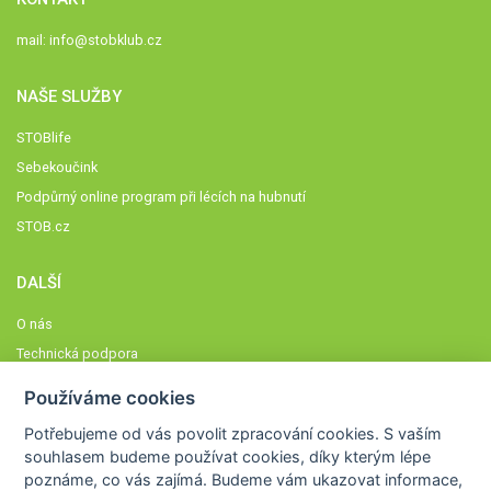
mail:
info@stobklub.cz
NAŠE SLUŽBY
STOBlife
Sebekoučink
Podpůrný online program při lécích na hubnutí
STOB.cz
DALŠÍ
O nás
Technická podpora
Časté dotazy
Používáme cookies
Normy a zásady fungování STOBklubu
Potřebujeme od vás
povolit zpracování cookies
. S vaším
Členové STOBklubu
souhlasem budeme používat cookies, díky kterým lépe
Zásady nakládání s osobními údaji
poznáme,
co vás zajímá
. Budeme vám ukazovat
informace,