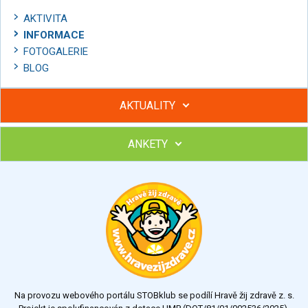
AKTIVITA
INFORMACE
FOTOGALERIE
BLOG
AKTUALITY
ANKETY
Hubněte s podporou lektorky a skupiny v kurzech STOBu
Chcete poradit s hubnutím? Najděte si odborníka STOBu ve
svém regionu
Ohodnoťte program Sebekoučink
výborný
velmi dobrý
dobrý
dostatečný
nedostatečný
Na provozu webového portálu STOBklub se podílí Hravě žij zdravě z. s.
Výsledky
Všechny ankety