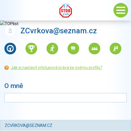
ZCvrkova@seznam.cz
Jak si nastavit přístupová práva ke svému profilu?
O mně
ZCVRKOVA@SEZNAM.CZ