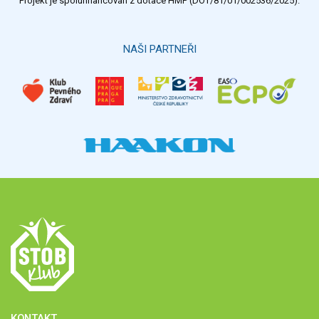
Projekt je spolufinancován z dotace HMP (DOT/81/01/002536/2025).
Hlasovat
NAŠI PARTNEŘI
KONTAKT