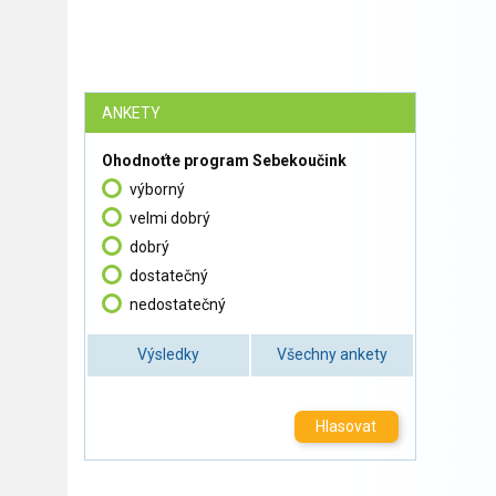
ANKETY
Ohodnoťte program Sebekoučink
výborný
velmi dobrý
dobrý
dostatečný
nedostatečný
Výsledky
Všechny ankety
Hlasovat