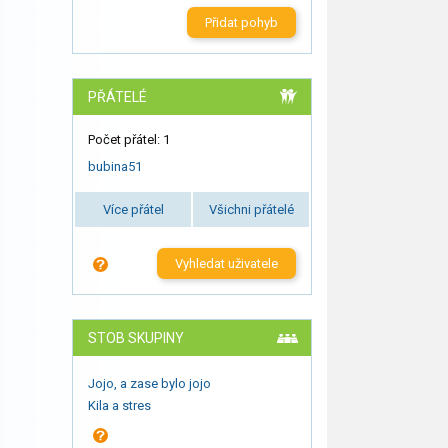
Přidat pohyb
PŘÁTELÉ
Počet přátel: 1
bubina51
Více přátel
Všichni přátelé
Vyhledat uživatele
STOB SKUPINY
Jojo, a zase bylo jojo
Kila a stres