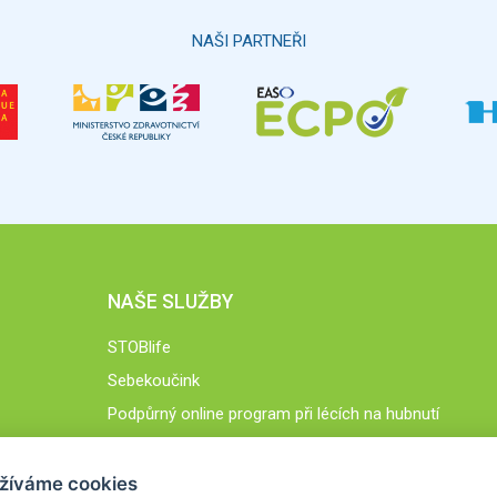
NAŠI PARTNEŘI
NAŠE SLUŽBY
STOBlife
Sebekoučink
Podpůrný online program při lécích na hubnutí
STOB.cz
žíváme cookies