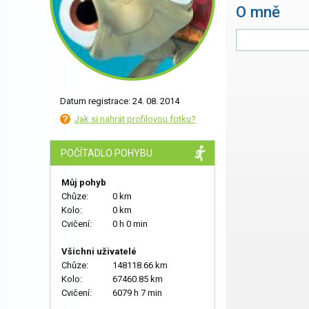
O mně
Datum registrace: 24. 08. 2014
Jak si nahrát profilovou fotku?
POČÍTADLO POHYBU
Můj pohyb
Chůze:
0 km
Kolo:
0 km
Cvičení:
0 h 0 min
Všichni uživatelé
Chůze:
148118.66 km
Kolo:
67460.85 km
Cvičení:
6079 h 7 min