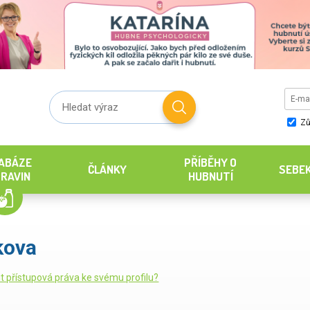
Zů
ABÁZE
PŘÍBĚHY O
ČLÁNKY
SEBE
RAVIN
HUBNUTÍ
kova
it přístupová práva ke svému profilu?