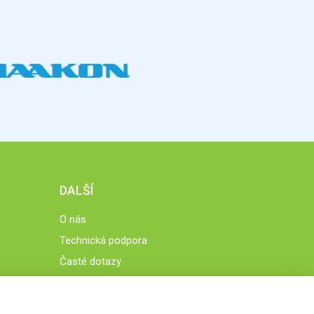
DALŠÍ
O nás
Technická podpora
Časté dotazy
Normy a zásady fungování STOBklubu
Členové STOBklubu