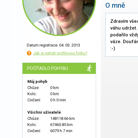
O mně
Zdravím všec
váhu udržet.
podařilo vžd
váze. Doufám
Datum registrace: 04. 03. 2013
:-)
Jak si nahrát profilovou fotku?
POČÍTADLO POHYBU
Můj pohyb
Chůze:
0 km
Kolo:
0 km
Cvičení:
0 h 0 min
Všichni uživatelé
Chůze:
148118.66 km
Kolo:
67460.85 km
Cvičení:
6079 h 7 min