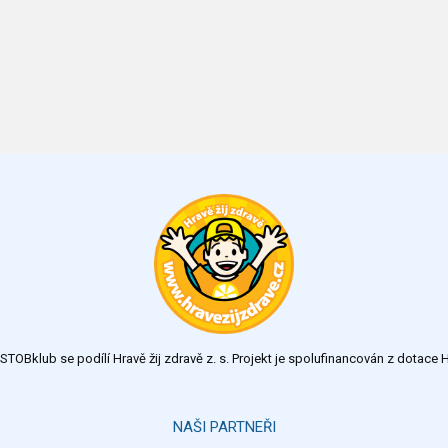
TOBklub se podílí Hravě žij zdravě z. s. Projekt je spolufinancován z dotac
NAŠI PARTNEŘI