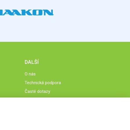
DALŠÍ
O nás
Technická podpora
Časté dotazy
Normy a zásady fungování STOBklubu
Členové STOBklubu
Zásady nakládání s osobními údaji
Otestujte se