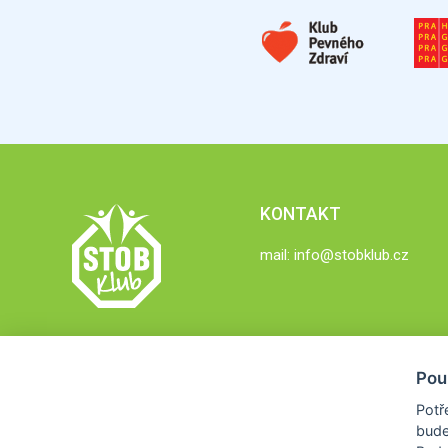
KONTAKT
mail:
info@stobklub.cz
Pou
Potř
bude