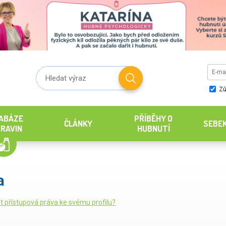
Zů
ABÁZE
PŘÍBĚHY O
ČLÁNKY
SEBE
RAVIN
HUBNUTÍ
a
it přístupová práva ke svému profilu?