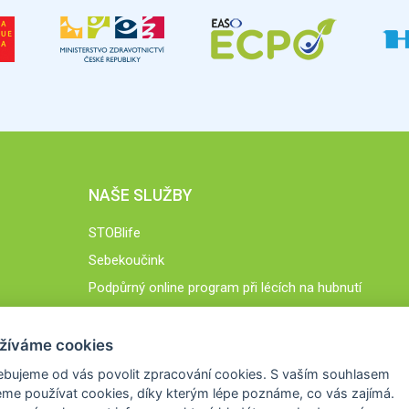
NAŠE SLUŽBY
STOBlife
Sebekoučink
Podpůrný online program při lécích na hubnutí
STOB.cz
žíváme cookies
ebujeme od vás
povolit zpracování cookies
. S vaším souhlasem
me používat cookies, díky kterým lépe poznáme,
co vás zajímá
.