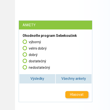
ANKETY
Ohodnoťte program Sebekoučink
výborný
velmi dobrý
dobrý
dostatečný
nedostatečný
Výsledky
Všechny ankety
Hlasovat