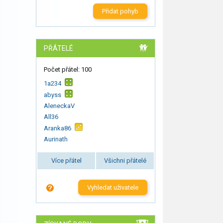
Přidat pohyb
PŘÁTELÉ
Počet přátel: 100
1a234
abyss
AleneckaV
All36
Aranka86
Aurinath
Více přátel
Všichni přátelé
Vyhledat uživatele