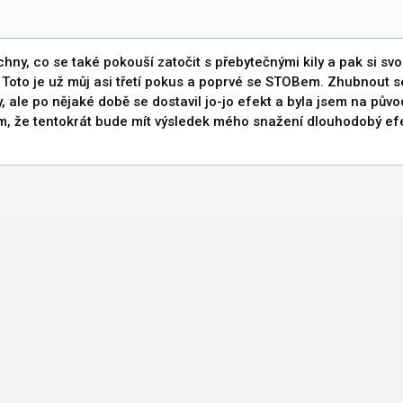
hny, co se také pokouší zatočit s přebytečnými kily a pak si sv
 Toto je už můj asi třetí pokus a poprvé se STOBem. Zhubnout s
y, ale po nějaké době se dostavil jo-jo efekt a byla jsem na půvo
, že tentokrát bude mít výsledek mého snažení dlouhodobý efe