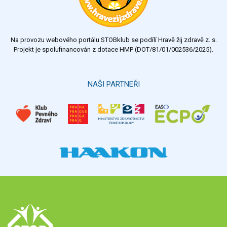
dostatečný
nedostatečný
Na provozu webového portálu STOBklub se podílí Hravě žij zdravě z. s.
Výsledky
Všechny ankety
Projekt je spolufinancován z dotace HMP (DOT/81/01/002536/2025).
Hlasovat
NAŠI PARTNEŘI