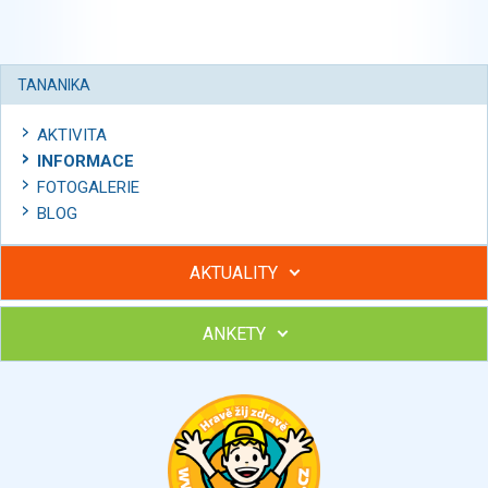
TANANIKA
AKTIVITA
INFORMACE
FOTOGALERIE
BLOG
AKTUALITY
ANKETY
Hubněte s podporou lektorky a skupiny v kurzech STOBu
Chcete poradit s hubnutím? Najděte si odborníka STOBu ve
svém regionu
Ohodnoťte program Sebekoučink
výborný
velmi dobrý
dobrý