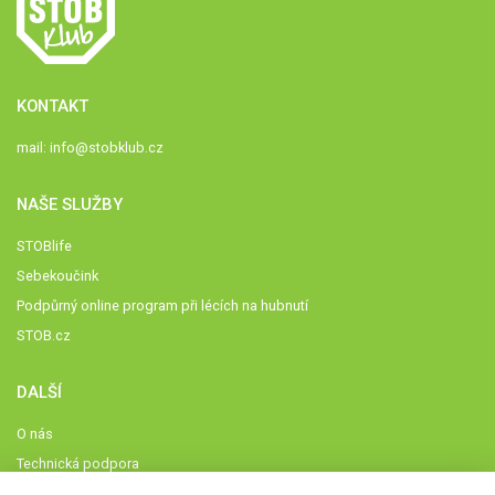
KONTAKT
mail:
info@stobklub.cz
NAŠE SLUŽBY
STOBlife
Sebekoučink
Podpůrný online program při lécích na hubnutí
STOB.cz
DALŠÍ
O nás
Technická podpora
Časté dotazy