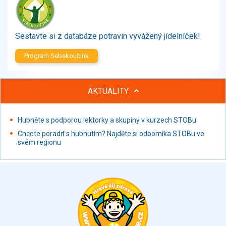
Zelenina
Brambory, luštěniny, houby
Sladkosti, slané výrobky
Sestavte si z databáze potravin vyvážený jídelníček!
Zmrzliny
Program Sebekoučink
Ochucovadla, přísady, sladidla
Sušené směsi
Polotovary, hotové pokrmy
AKTUALITY
Proteinové výrobky, doplňky stravy
Nápoje nealkoholické
Hubněte s podporou lektorky a skupiny v kurzech STOBu
Nápoje alkoholické
Chcete poradit s hubnutím? Najděte si odborníka STOBu ve
Restaurace, jídelny, hotová jídla
svém regionu
Fastfood
Studená kuchyně, lahůdkářské výrobky