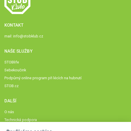
KONTAKT
mail:
info@stobklub.cz
NAŠE SLUŽBY
STOBlife
Sebekoučink
Podpůrný online program při lécích na hubnutí
STOB.cz
DALŠÍ
O nás
Technická podpora
Časté dotazy