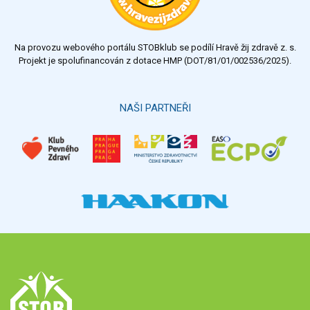
Na provozu webového portálu STOBklub se podílí Hravě žij zdravě z. s.
Projekt je spolufinancován z dotace HMP (DOT/81/01/002536/2025).
NAŠI PARTNEŘI