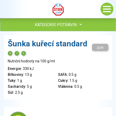
KATEGORIE POTRAVIN
Maso, drůbež, ryby, uzeniny
Šunka kuřecí standard
Vejce
Zpět
Mléko
H
T
S
Mléčné výrobky
Nutriční hodnoty na 100 g/ml
Sýry
Energie:
330 kJ
Veganské a vegetariánské výrobky
Bílkoviny:
13 g
SAFA:
0.5 g
Tuky
Tuky:
1 g
Cukry:
1.5 g
Obiloviny, mouka, cereální výrobky
Sacharidy:
5 g
Vláknina:
0.5 g
Chléb, pečivo, křehké chleby, pufované výrobky
Sůl:
2.5 g
Přílohy
Ovoce
Ořechy, semena