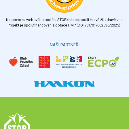
Na provozu webového portálu STOBklub se podílí Hravě žij zdravě z. s.
Projekt je spolufinancován z dotace HMP (DOT/81/01/002536/2025).
NAŠI PARTNEŘI