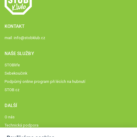
KONTAKT
mail:
info@stobklub.cz
NAŠE SLUŽBY
STOBlife
Sebekoučink
Podpůrný online program při lécích na hubnutí
STOB.cz
DALŠÍ
O nás
Technická podpora
Časté dotazy