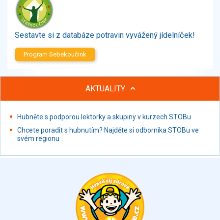
Zelenina
Brambory, luštěniny, houby
Sladkosti, slané výrobky
Sestavte si z databáze potravin vyvážený jídelníček!
Zmrzliny
Program Sebekoučink
Ochucovadla, přísady, sladidla
Sušené směsi
Polotovary, hotové pokrmy
AKTUALITY
Proteinové výrobky, doplňky stravy
Nápoje nealkoholické
Hubněte s podporou lektorky a skupiny v kurzech STOBu
Nápoje alkoholické
Chcete poradit s hubnutím? Najděte si odborníka STOBu ve
Restaurace, jídelny, hotová jídla
svém regionu
Fastfood
Studená kuchyně, lahůdkářské výrobky