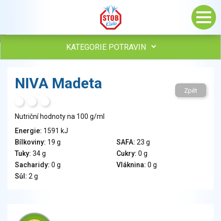
KATEGORIE POTRAVIN
Maso, drůbež, ryby, uzeniny
NIVA Madeta
Vejce
Zpět
Mléko
H
T
S
Mléčné výrobky
Nutriční hodnoty na 100 g/ml
Sýry
Energie:
1591 kJ
Veganské a vegetariánské výrobky
Bílkoviny:
19 g
SAFA:
23 g
Tuky
Tuky:
34 g
Cukry:
0 g
Obiloviny, mouka, cereální výrobky
Sacharidy:
0 g
Vláknina:
0 g
Chléb, pečivo, křehké chleby, pufované výrobky
Sůl:
2 g
Přílohy
Ovoce
Ořechy, semena