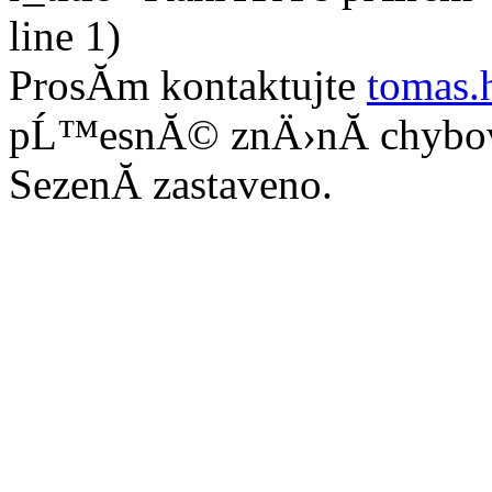
line 1)
ProsĂ­m kontaktujte
tomas.
pĹ™esnĂ© znÄ›nĂ­ chybo
SezenĂ­ zastaveno.