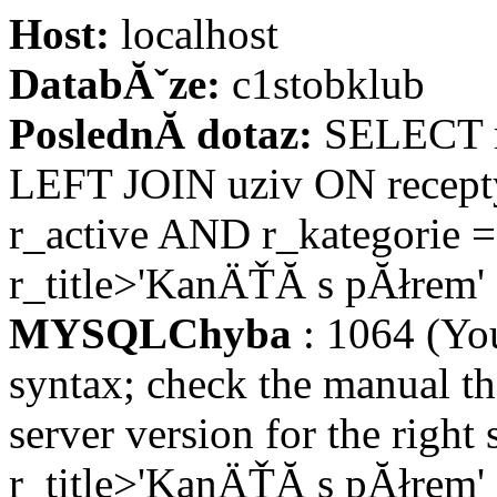
Host:
localhost
DatabĂˇze:
c1stobklub
PoslednĂ­ dotaz:
SELECT re
LEFT JOIN uziv ON recept
r_active AND r_kategorie 
r_title>'KanÄŤĂ­ s pĂłrem
MYSQLChyba
: 1064 (Yo
syntax; check the manual t
server version for the right
r_title>'KanÄŤĂ­ s pĂłrem