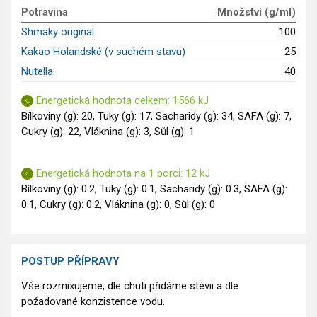
GLP-1 recepty
Potravina
Množství (g/ml)
Shmaky original
100
Kakao Holandské (v suchém stavu)
25
Nutella
40
Energetická hodnota celkem: 1566 kJ
Bílkoviny (g): 20, Tuky (g): 17, Sacharidy (g): 34, SAFA (g): 7,
Cukry (g): 22, Vláknina (g): 3, Sůl (g): 1
Energetická hodnota na 1 porci: 12 kJ
Bílkoviny (g): 0.2, Tuky (g): 0.1, Sacharidy (g): 0.3, SAFA (g):
0.1, Cukry (g): 0.2, Vláknina (g): 0, Sůl (g): 0
POSTUP PŘÍPRAVY
Vše rozmixujeme, dle chuti přidáme stévii a dle
požadované konzistence vodu.