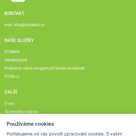
KONTAKT
mail:
info@stobklub.cz
NAŠE SLUŽBY
STOBlife
Sebekoučink
Podpůrný online program při lécích na hubnutí
STOB.cz
DALŠÍ
O nás
Technická podpora
Časté dotazy
Používáme cookies
Normy a zásady fungování STOBklubu
Potřebujeme od vás
povolit zpracování cookies
. S vaším