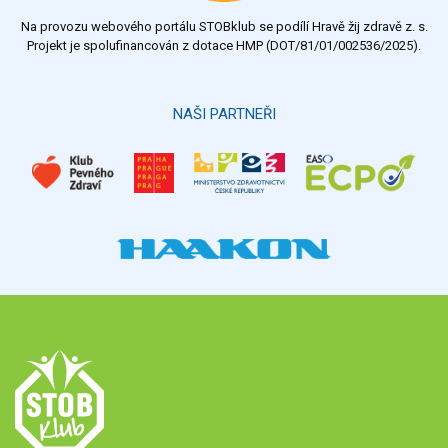
Na provozu webového portálu STOBklub se podílí Hravě žij zdravě z. s.
Projekt je spolufinancován z dotace HMP (DOT/81/01/002536/2025).
NAŠI PARTNEŘI