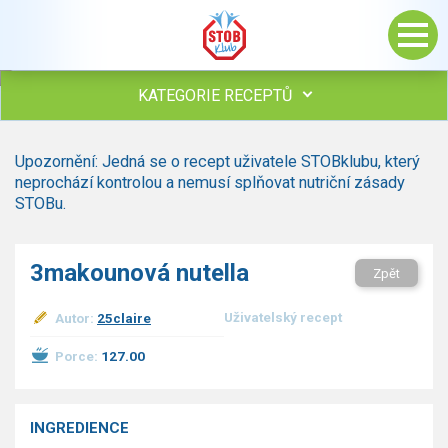
KATEGORIE RECEPTŮ
Všechny recepty
Upozornění: Jedná se o recept uživatele STOBklubu, který
Polévky
neprochází kontrolou a nemusí splňovat nutriční zásady
Studená kuchyně
STOBu.
Maso
Omáčky
3makounová nutella
Zpět
Bezmasé a zeleninové
Saláty
Uživatelský recept
Autor:
25claire
Sladké pokrmy
Dezerty
Porce:
127.00
Nápoje
Ostatní
INGREDIENCE
Dětské recepty