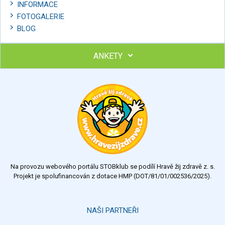
INFORMACE
FOTOGALERIE
BLOG
ANKETY
Ohodnoťte program Sebekoučink
výborný
velmi dobrý
dobrý
dostatečný
nedostatečný
Na provozu webového portálu STOBklub se podílí Hravě žij zdravě z. s.
Výsledky
Všechny ankety
Projekt je spolufinancován z dotace HMP (DOT/81/01/002536/2025).
Hlasovat
NAŠI PARTNEŘI