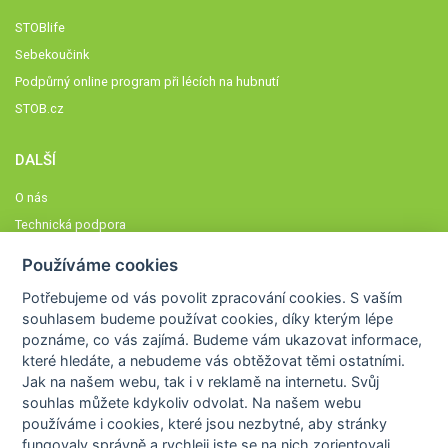
STOBlife
Sebekoučink
Podpůrný online program při lécích na hubnutí
STOB.cz
DALŠÍ
O nás
Technická podpora
Časté dotazy
Používáme cookies
Normy a zásady fungování STOBklubu
Potřebujeme od vás
povolit zpracování cookies
. S vaším
Členové STOBklubu
souhlasem budeme používat cookies, díky kterým lépe
Zásady nakládání s osobními údaji
poznáme,
co vás zajímá
. Budeme vám ukazovat
informace,
které hledáte
, a nebudeme vás obtěžovat těmi ostatními.
Otestujte se
Jak na našem webu, tak i v reklamě na internetu. Svůj
Spočítejte si
souhlas můžete kdykoliv odvolat. Na našem webu
Výzva 52
používáme i cookies, které jsou nezbytné
, aby stránky
fungovaly správně a rychleji jste se na nich zorientovali.