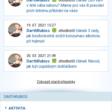
DarthRubios
ohodnotil
článek Letí vám
v létě váha nahoru? Máme pro vás 8 pravidel
proti letnímu přibírání na váze
19. 07. 2021 15:27
DarthRubios
ohodnotil
článek 3 rady,
jak bezbolestně snížit konzumaci alkoholu
při hubnutí
30. 03. 2021 21:49
DarthRubios
ohodnotil
článek Návod,
jak být úspěšným ledňáčkem
Zobrazit starší příspěvky
DARTHRUBIOS
AKTIVITA