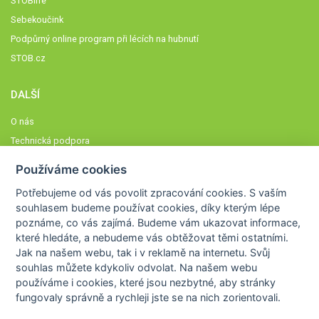
STOBlife
Sebekoučink
Podpůrný online program při lécích na hubnutí
STOB.cz
DALŠÍ
O nás
Technická podpora
Časté dotazy
Používáme cookies
Normy a zásady fungování STOBklubu
Potřebujeme od vás
povolit zpracování cookies
. S vaším
Členové STOBklubu
souhlasem budeme používat cookies, díky kterým lépe
Zásady nakládání s osobními údaji
poznáme,
co vás zajímá
. Budeme vám ukazovat
informace,
které hledáte
, a nebudeme vás obtěžovat těmi ostatními.
Otestujte se
Jak na našem webu, tak i v reklamě na internetu. Svůj
Spočítejte si
souhlas můžete kdykoliv odvolat. Na našem webu
Výzva 52
používáme i cookies, které jsou nezbytné
, aby stránky
fungovaly správně a rychleji jste se na nich zorientovali.