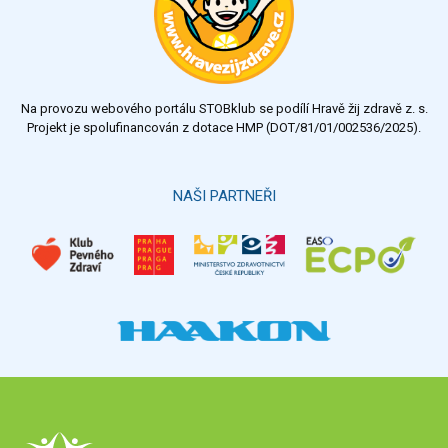
dobrý
dostatečný
nedostatečný
Na provozu webového portálu STOBklub se podílí Hravě žij zdravě z. s.
Výsledky
Všechny ankety
Projekt je spolufinancován z dotace HMP (DOT/81/01/002536/2025).
Hlasovat
NAŠI PARTNEŘI