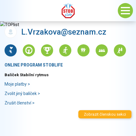
L.Vrzakova@seznam.cz
ONLINE PROGRAM STOBLIFE
Balíček Stabilní rytmus
Moje platby >
Zvolit jiný balíček >
Zrušit členství >
Zobrazit členskou sekci