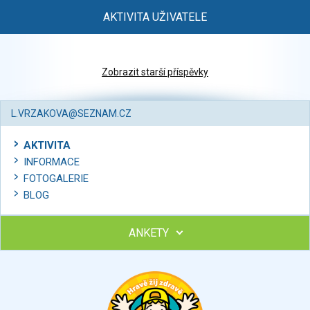
AKTIVITA UŽIVATELE
Zobrazit starší příspěvky
L.VRZAKOVA@SEZNAM.CZ
AKTIVITA
INFORMACE
FOTOGALERIE
BLOG
ANKETY
Ohodnoťte program Sebekoučink
výborný
velmi dobrý