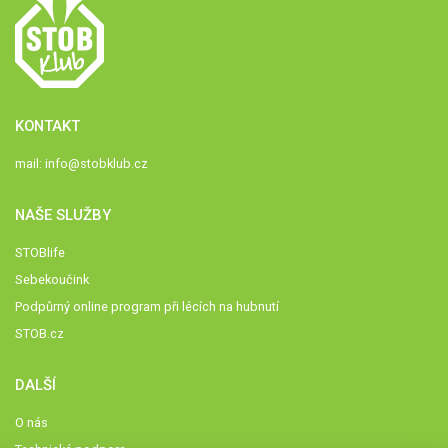
KONTAKT
mail:
info@stobklub.cz
NAŠE SLUŽBY
STOBlife
Sebekoučink
Podpůrný online program při lécích na hubnutí
STOB.cz
DALŠÍ
O nás