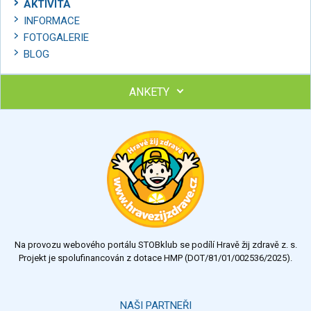
AKTIVITA
INFORMACE
FOTOGALERIE
BLOG
ANKETY
Ohodnoťte program Sebekoučink
výborný
velmi dobrý
dobrý
dostatečný
nedostatečný
Na provozu webového portálu STOBklub se podílí Hravě žij zdravě z. s.
Výsledky
Všechny ankety
Projekt je spolufinancován z dotace HMP (DOT/81/01/002536/2025).
Hlasovat
NAŠI PARTNEŘI