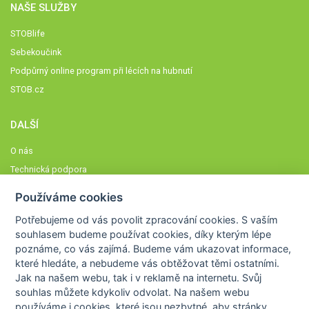
NAŠE SLUŽBY
STOBlife
Sebekoučink
Podpůrný online program při lécích na hubnutí
STOB.cz
DALŠÍ
O nás
Technická podpora
Časté dotazy
Používáme cookies
Normy a zásady fungování STOBklubu
Potřebujeme od vás
povolit zpracování cookies
. S vaším
Členové STOBklubu
souhlasem budeme používat cookies, díky kterým lépe
Zásady nakládání s osobními údaji
poznáme,
co vás zajímá
. Budeme vám ukazovat
informace,
které hledáte
, a nebudeme vás obtěžovat těmi ostatními.
Otestujte se
Jak na našem webu, tak i v reklamě na internetu. Svůj
Spočítejte si
souhlas můžete kdykoliv odvolat. Na našem webu
Výzva 52
používáme i cookies, které jsou nezbytné
, aby stránky