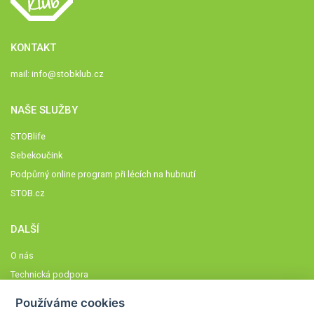
KONTAKT
mail:
info@stobklub.cz
NAŠE SLUŽBY
STOBlife
Sebekoučink
Podpůrný online program při lécích na hubnutí
STOB.cz
DALŠÍ
O nás
Technická podpora
Časté dotazy
Používáme cookies
Normy a zásady fungování STOBklubu