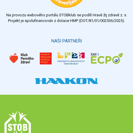
nedostatečný
Na provozu webového portálu STOBklub se podílí Hravě žij zdravě z. s.
Výsledky
Všechny ankety
Projekt je spolufinancován z dotace HMP (DOT/81/01/002536/2025).
Hlasovat
NAŠI PARTNEŘI