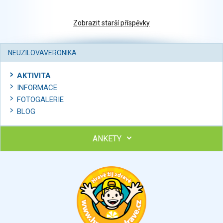
Zobrazit starší příspěvky
NEUZILOVAVERONIKA
AKTIVITA
INFORMACE
FOTOGALERIE
BLOG
ANKETY
Ohodnoťte program Sebekoučink
výborný
velmi dobrý
dobrý
dostatečný