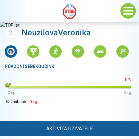
NeuzilovaVeronika
PŮVODNÍ SEBEKOUČINK
0 %
0 kg
6 kg
Již zhubnuto:
0 kg
AKTIVITA UŽIVATELE