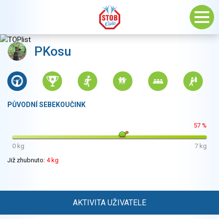
PKosu
PŮVODNÍ SEBEKOUČINK
57 %
0 kg
7 kg
Již zhubnuto:
4 kg
AKTIVITA UŽIVATELE