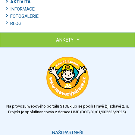
AKTIVITA
INFORMACE
FOTOGALERIE
BLOG
ANKETY
Ohodnoťte program Sebekoučink
výborný
velmi dobrý
dobrý
dostatečný
nedostatečný
Na provozu webového portálu STOBklub se podílí Hravě žij zdravě z. s.
Výsledky
Všechny ankety
Projekt je spolufinancován z dotace HMP (DOT/81/01/002536/2025).
Hlasovat
NAŠI PARTNEŘI