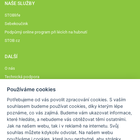
NAŠE SLUŽBY
STOBlife
Sebekoučink
Podpůrný online program při lécích na hubnutí
STOB.cz
DALŠÍ
O nás
Technická podpora
Časté dotazy
Používáme cookies
Normy a zásady fungování STOBklubu
Potřebujeme od vás
povolit zpracování cookies
. S vaším
Členové STOBklubu
souhlasem budeme používat cookies, díky kterým lépe
Zásady nakládání s osobními údaji
poznáme,
co vás zajímá
. Budeme vám ukazovat
informace,
které hledáte
, a nebudeme vás obtěžovat těmi ostatními.
Otestujte se
Jak na našem webu, tak i v reklamě na internetu. Svůj
Spočítejte si
souhlas můžete kdykoliv odvolat. Na našem webu
Výzva 52
používáme i cookies, které jsou nezbytné
, aby stránky