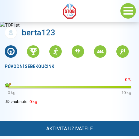
berta123
PŮVODNÍ SEBEKOUČINK
0 %
0 kg
10 kg
Již zhubnuto:
0 kg
AKTIVITA UŽIVATELE