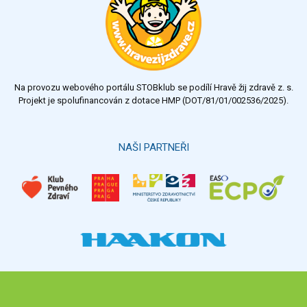
velmi dobrý
dobrý
dostatečný
nedostatečný
Na provozu webového portálu STOBklub se podílí Hravě žij zdravě z. s.
Výsledky
Všechny ankety
Projekt je spolufinancován z dotace HMP (DOT/81/01/002536/2025).
Hlasovat
NAŠI PARTNEŘI