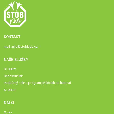
KONTAKT
mail:
info@stobklub.cz
NAŠE SLUŽBY
STOBlife
Sebekoučink
Podpůrný online program při lécích na hubnutí
STOB.cz
DALŠÍ
O nás