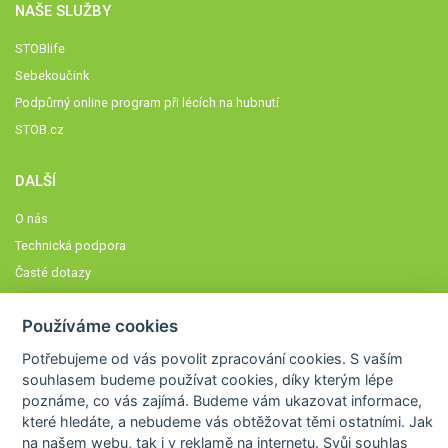
NAŠE SLUŽBY
STOBlife
Sebekoučink
Podpůrný online program při lécích na hubnutí
STOB.cz
DALŠÍ
O nás
Technická podpora
Časté dotazy
Normy a zásady fungování STOBklubu
Používáme cookies
Členové STOBklubu
Zásady nakládání s osobními údaji
Potřebujeme od vás
povolit zpracování cookies
. S vaším
souhlasem budeme používat cookies, díky kterým lépe
Otestujte se
poznáme,
co vás zajímá
. Budeme vám ukazovat
informace,
Spočítejte si
které hledáte
, a nebudeme vás obtěžovat těmi ostatními. Jak
Výzva 52
na našem webu, tak i v reklamě na internetu. Svůj souhlas