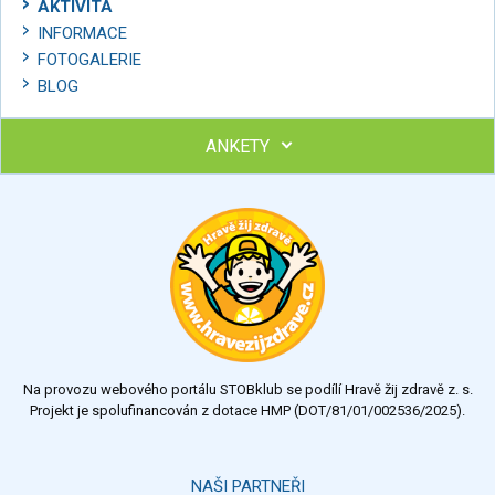
AKTIVITA
INFORMACE
FOTOGALERIE
BLOG
ANKETY
Ohodnoťte program Sebekoučink
výborný
velmi dobrý
dobrý
dostatečný
nedostatečný
Na provozu webového portálu STOBklub se podílí Hravě žij zdravě z. s.
Výsledky
Všechny ankety
Projekt je spolufinancován z dotace HMP (DOT/81/01/002536/2025).
Hlasovat
NAŠI PARTNEŘI