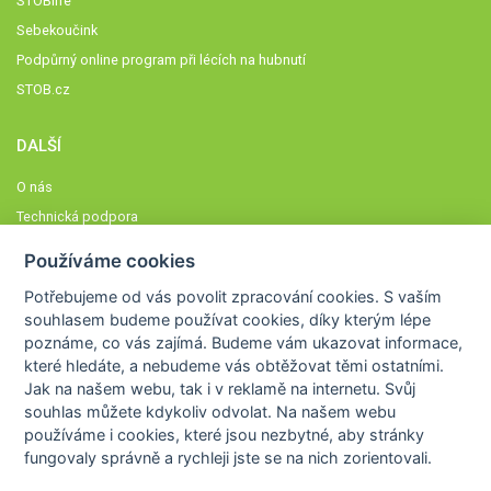
STOBlife
Sebekoučink
Podpůrný online program při lécích na hubnutí
STOB.cz
DALŠÍ
O nás
Technická podpora
Časté dotazy
Používáme cookies
Normy a zásady fungování STOBklubu
Potřebujeme od vás
povolit zpracování cookies
. S vaším
Členové STOBklubu
souhlasem budeme používat cookies, díky kterým lépe
Zásady nakládání s osobními údaji
poznáme,
co vás zajímá
. Budeme vám ukazovat
informace,
které hledáte
, a nebudeme vás obtěžovat těmi ostatními.
Otestujte se
Jak na našem webu, tak i v reklamě na internetu. Svůj
Spočítejte si
souhlas můžete kdykoliv odvolat. Na našem webu
Výzva 52
používáme i cookies, které jsou nezbytné
, aby stránky
fungovaly správně a rychleji jste se na nich zorientovali.