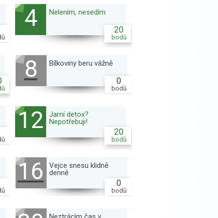
4
Nelením, nesedím
20
dů
bodů
8
Bílkoviny beru vážně
0
0
dů
bodů
12
Jarní detox?
Nepotřebuji!
20
dů
bodů
16
Vejce snesu klidně
denně
0
dů
bodů
Neztrácím čas v