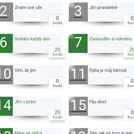
2
3
Znám své cíle
Jím pravidelně
0
0
bodů
bo
6
7
Snídám každý den
Zasloužím si odměnu
20
2
bodů
bo
10
11
Vím, že jím
Ryba je můj kámoš
0
0
bodů
bo
14
15
Jím v práci
Piju dost
20
0
bodů
bo
Mám se rád/a
Vím, jak na tom je mé