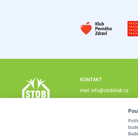
KONTAKT
mail:
info@stobklub.cz
Pou
Potř
bude
Bud