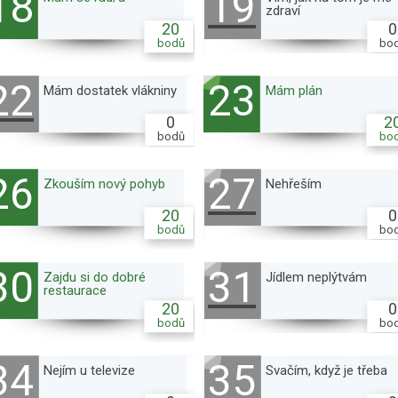
18
19
zdraví
20
0
bodů
bo
22
23
Mám dostatek vlákniny
Mám plán
0
2
bodů
bo
26
27
Zkouším nový pohyb
Nehřeším
20
0
bodů
bo
30
31
Zajdu si do dobré
Jídlem neplýtvám
restaurace
20
0
bodů
bo
34
35
Nejím u televize
Svačím, když je třeba