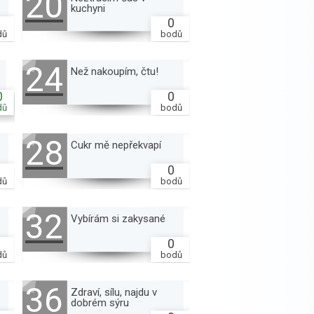
20
kuchyni
0
dů
bodů
24
Než nakoupím, čtu!
0
0
dů
bodů
28
Cukr mě nepřekvapí
0
dů
bodů
32
Vybírám si zakysané
0
dů
bodů
36
Zdraví, sílu, najdu v
dobrém sýru