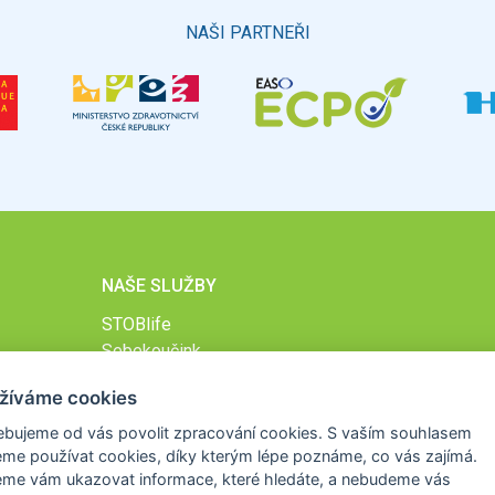
NAŠI PARTNEŘI
NAŠE SLUŽBY
STOBlife
Sebekoučink
Podpůrný online program při lécích na hubnutí
žíváme cookies
STOB.cz
ebujeme od vás
povolit zpracování cookies
. S vaším souhlasem
me používat cookies, díky kterým lépe poznáme,
co vás zajímá
.
eme vám ukazovat
informace, které hledáte
, a nebudeme vás