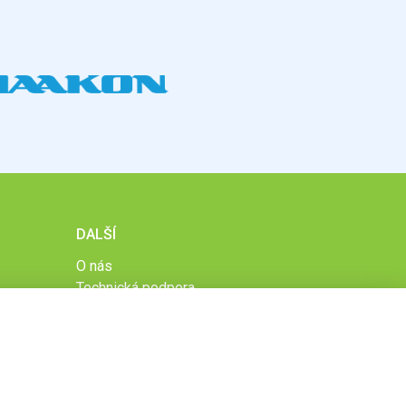
DALŠÍ
O nás
Technická podpora
Časté dotazy
Normy a zásady fungování STOBklubu
Členové STOBklubu
Zásady nakládání s osobními údaji
Otestujte se