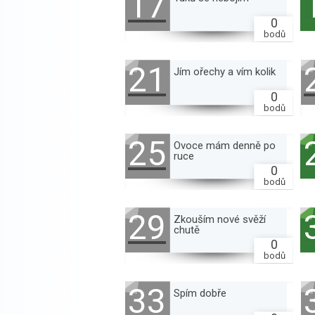
17
0
bodů
21
Jím ořechy a vím kolik
0
bodů
25
Ovoce mám denně po
ruce
0
bodů
29
Zkouším nové svěží
chutě
0
bodů
33
Spím dobře