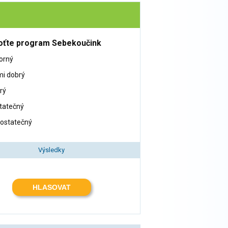
ťte program Sebekoučink
orný
mi dobrý
rý
tatečný
ostatečný
Výsledky
HLASOVAT