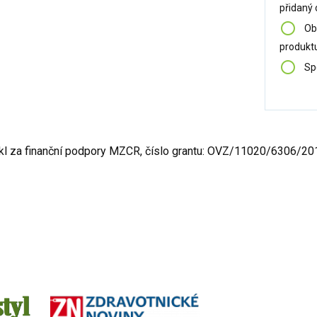
přidaný 
Ob
produkt
Spe
ikl za finanční podpory MZCR, číslo grantu: OVZ/11020/6306/2