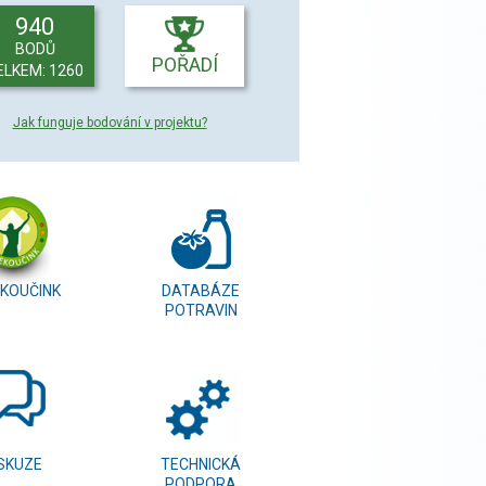
940
BODŮ
POŘADÍ
ELKEM: 1260
Jak funguje bodování v projektu?
KOUČINK
DATABÁZE
POTRAVIN
SKUZE
TECHNICKÁ
PODPORA