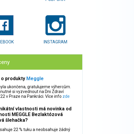
CEBOOK
INSTAGRAM
ceny
 o produkty
Meggle
byla ukončena, gratulujeme výhercům.
 nutné si vyzvednout na Dni Zdraví
22 v Praze na Pankráci. Více info
zde
nikátní vlastnosti má novinka od
nosti MEGGLE Bezlaktózová
vá šlehačka?
sahuje 22 % tuku a neobsahuje žádný