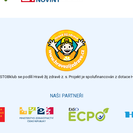
TOBklub se podílí Hravě žij zdravě z. s. Projekt je spolufinancován z dotac
NAŠI PARTNEŘI