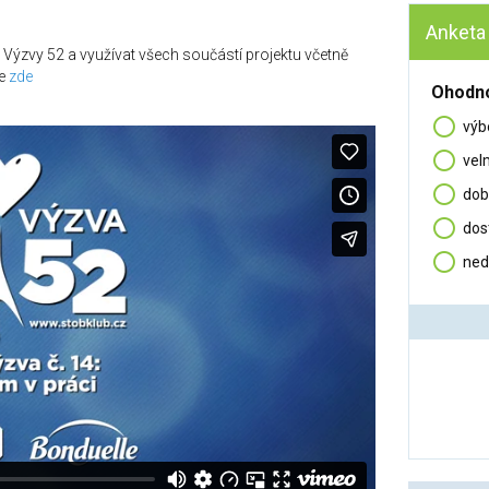
Anketa
 Výzvy 52 a využívat všech součástí projektu včetně
se
zde
Ohodno
výb
vel
dob
dos
ned