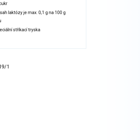
cukr
sah laktózy je max. 0,1 g na 100 g
u
ciální stříkací tryska
019/1