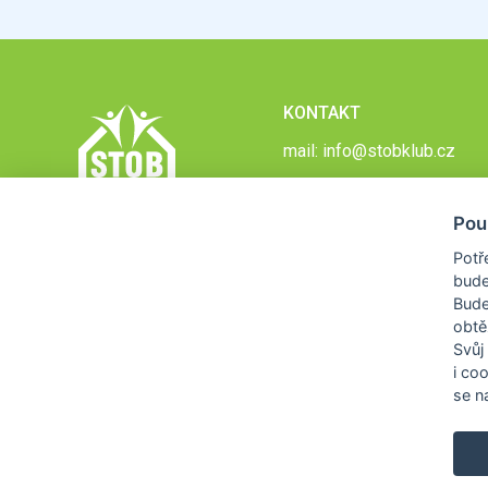
KONTAKT
mail:
info@stobklub.cz
Pou
Potř
bude
Bud
obtě
Svůj
i co
se na
COPYRIGHT © 2026
STOB KLUB