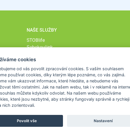
NAŠE SLUŽBY
STOBlife
Sebekoučink
Podpůrný online program při lécích na hubnutí
žíváme cookies
STOB.cz
ebujeme od vás
povolit zpracování cookies
. S vaším souhlasem
me používat cookies, díky kterým lépe poznáme,
co vás zajímá
.
eme vám ukazovat
informace, které hledáte
, a nebudeme vás
žovat těmi ostatními. Jak na našem webu, tak i v reklamě na intern
 souhlas můžete kdykoliv odvolat. Na našem webu
používáme
okies, které jsou nezbytné
, aby stránky fungovaly správně a rychleji 
 nich zorientovali.
Povolit vše
Nastavení