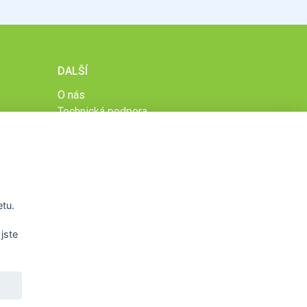
DALŠÍ
O nás
Technická podpora
Časté dotazy
Normy a zásady fungování STOBklubu
Členové STOBklubu
Zásady nakládání s osobními údaji
Otestujte se
etu.
Spočítejte si
Výzva 52
jste
WWW.STOB.CZ
,
WWW.HRAVEZIJZDRAVE.CZ