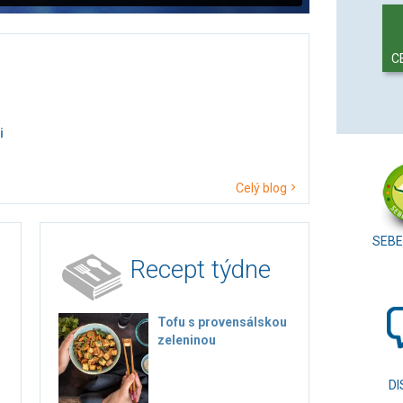
C
i
Celý blog
SEBE
Recept týdne
Tofu s provensálskou
zeleninou
DI