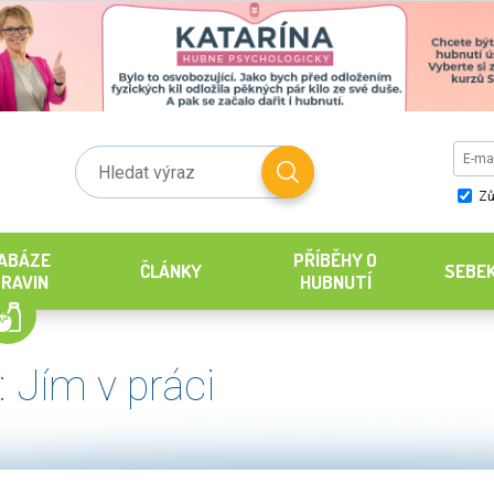
Zů
ABÁZE
PŘÍBĚHY O
ČLÁNKY
SEBE
RAVIN
HUBNUTÍ
: Jím v práci