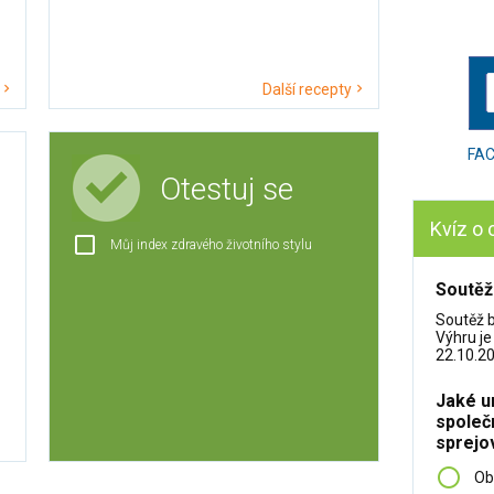
Další recepty
FA
Otestuj se
Kvíz o 
Můj index zdravého životního stylu
Soutěž
Soutěž 
Výhru je
22.10.20
Jaké u
společ
sprejo
Ob