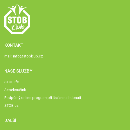
KONTAKT
mail:
info@stobklub.cz
NAŠE SLUŽBY
STOBlife
Sebekoučink
Podpůrný online program při lécích na hubnutí
STOB.cz
DALŠÍ