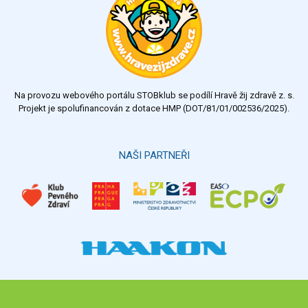
Na provozu webového portálu STOBklub se podílí Hravě žij zdravě z. s.
Projekt je spolufinancován z dotace HMP (DOT/81/01/002536/2025).
NAŠI PARTNEŘI