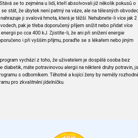
tává se to zejména u lidí, kteří absolvovali již několik pokusů o
 se stát, že úbytek není patrný na váze, ale na tělesných obvodec
hrazuje ji svalová hmota, která je těžší. Nehubnete-li více jak 2
vodech, pak je třeba doporučený příjem snížit nebo přidat více
nergii po cca 400 kJ. Zjistíte-li, že ani při snížení energie
oporučeno i při vyšším příjmu, poraďte se s lékařem nebo jiným
program vychází z toho, že uživatelem je dospělá osoba bez
 diabetik, máte potravinovou alergii na některé druhy potravin, j
tí programu s odborníkem. Těhotné a kojící ženy by neměly rozhodn
ramu pro zkvalitnění jídelníčku.