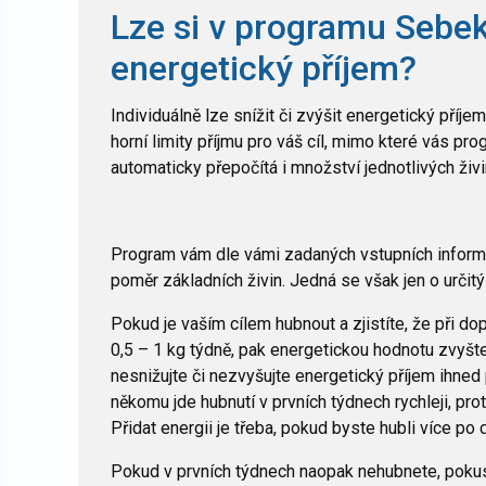
Lze si v programu Sebek
energetický příjem?
Individuálně lze snížit či zvýšit energetický příj
horní limity příjmu pro váš cíl, mimo které vás p
automaticky přepočítá i množství jednotlivých živi
Program vám dle vámi zadaných vstupních informa
poměr základních živin. Jedná se však jen o urči
Pokud je vaším cílem hubnout a zjistíte, že při
0,5 – 1 kg týdně, pak energetickou hodnotu zvyšte
nesnižujte či nezvyšujte energetický příjem ihne
někomu jde hubnutí v prvních týdnech rychleji, pr
Přidat energii je třeba, pokud byste hubli více po 
Pokud v prvních týdnech naopak nehubnete, pokus