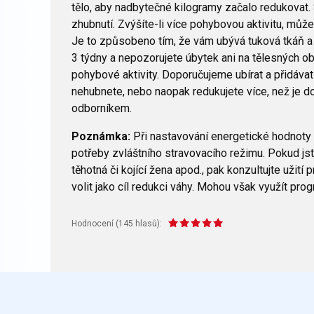
tělo, aby nadbytečné kilogramy začalo redukovat. S
zhubnutí. Zvýšíte-li více pohybovou aktivitu, může
Je to způsobeno tím, že vám ubývá tuková tkáň a na
3 týdny a nepozorujete úbytek ani na tělesných ob
pohybové aktivity. Doporučujeme ubírat a přidávat e
nehubnete, nebo naopak redukujete více, než je d
odborníkem.
Poznámka:
Při nastavování energetické hodnoty 
potřeby zvláštního stravovacího režimu. Pokud jste
těhotná či kojící žena apod., pak konzultujte uži
volit jako cíl redukci váhy. Mohou však využít prog
Hodnocení (
145
hlasů):