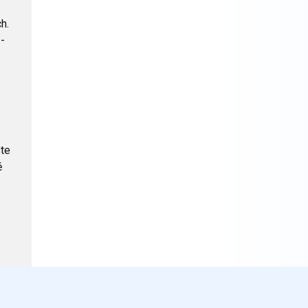
h.
 -
ste
ě