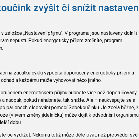
oučink zvýšit či snížit nastave
em v záložce „Nastavení příjmu“. V programu jsou nastaveny dolní i
rogram nepustí. Pokud energetický příjem změníte, program
n.
cí na začátku cyklu vypočítá doporučený energetický příjem a
tý odhad a každému může vyhovovat něco jiného.
 doporučeném energetickém příjmu hubnete více než doporučovaný
 a naopak, pokud nehubnete, tak snižte. Ale – neukvapujte se a
d po pár dnech sledování pomocí Sebekoučinku. Je zcela běžné, 
otože (vlivem změny jídelníčku) může dojít k odvodnění organismu
delší dobu.
te se vydržet. Někomu totiž může déle trvat, než přesvědčí své