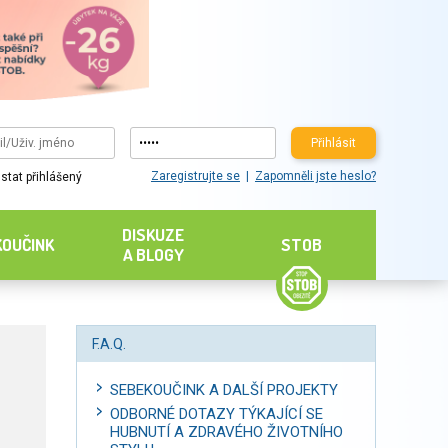
Přihlásit
Zaregistrujte se
Zapomněli jste heslo?
stat přihlášený
DISKUZE
KOUČINK
STOB
A BLOGY
F.A.Q.
SEBEKOUČINK A DALŠÍ PROJEKTY
ODBORNÉ DOTAZY TÝKAJÍCÍ SE
HUBNUTÍ A ZDRAVÉHO ŽIVOTNÍHO