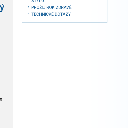
STYLU
ný
PROŽIJ ROK ZDRAVĚ
TECHNICKÉ DOTAZY
že
.