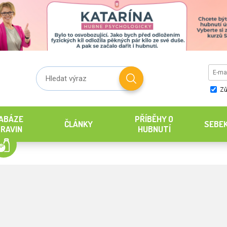
Zů
ABÁZE
PŘÍBĚHY O
ČLÁNKY
SEBE
RAVIN
HUBNUTÍ