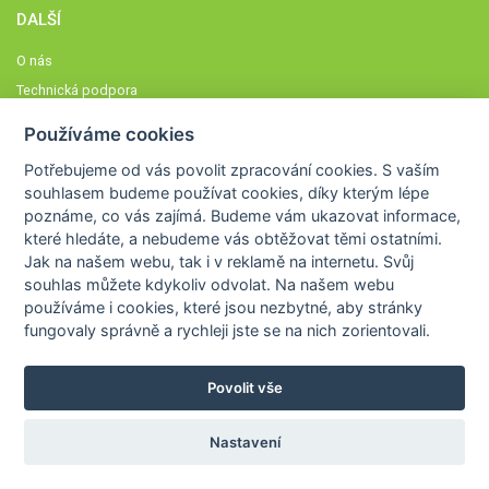
DALŠÍ
O nás
Technická podpora
Časté dotazy
Používáme cookies
Normy a zásady fungování STOBklubu
Potřebujeme od vás
povolit zpracování cookies
. S vaším
Členové STOBklubu
souhlasem budeme používat cookies, díky kterým lépe
Zásady nakládání s osobními údaji
poznáme,
co vás zajímá
. Budeme vám ukazovat
informace,
které hledáte
, a nebudeme vás obtěžovat těmi ostatními.
Otestujte se
Jak na našem webu, tak i v reklamě na internetu. Svůj
Spočítejte si
souhlas můžete kdykoliv odvolat. Na našem webu
Výzva 52
používáme i cookies, které jsou nezbytné
, aby stránky
fungovaly správně a rychleji jste se na nich zorientovali.
Povolit vše
COPYRIGHT © 2026
STOB
WWW.STOB.CZ
,
KLUB
WWW.HRAVEZIJZDRAVE.CZ
Nastavení