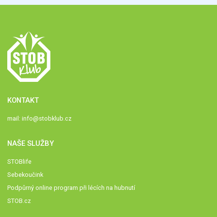
KONTAKT
mail:
info@stobklub.cz
NAŠE SLUŽBY
STOBlife
Sebekoučink
Podpůrný online program při lécích na hubnutí
STOB.cz