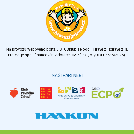
Na provozu webového portálu STOBklub se podílí Hravě žij zdravě z. s.
Projekt je spolufinancován z dotace HMP (DOT/81/01/002536/2025).
NAŠI PARTNEŘI