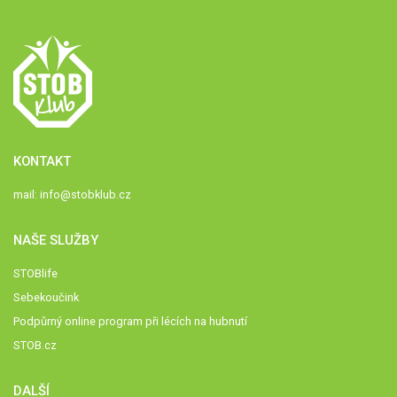
KONTAKT
mail:
info@stobklub.cz
NAŠE SLUŽBY
STOBlife
Sebekoučink
Podpůrný online program při lécích na hubnutí
STOB.cz
DALŠÍ