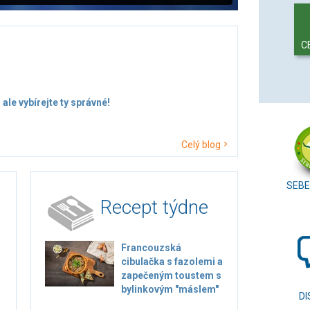
C
 ale vybírejte ty správné!
Celý blog
SEBE
Recept týdne
Francouzská
cibulačka s fazolemi a
zapečeným toustem s
bylinkovým "máslem"
DI