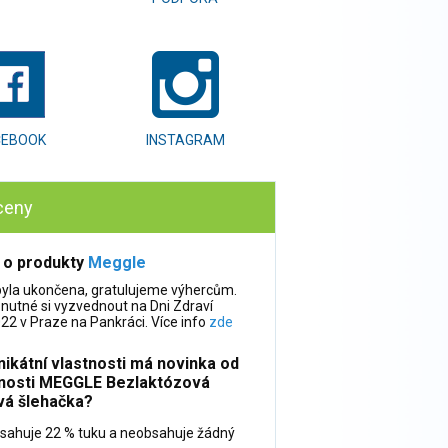
CEBOOK
INSTAGRAM
ceny
 o produkty
Meggle
byla ukončena, gratulujeme výhercům.
 nutné si vyzvednout na Dni Zdraví
22 v Praze na Pankráci. Více info
zde
nikátní vlastnosti má novinka od
nosti MEGGLE Bezlaktózová
vá šlehačka?
sahuje 22 % tuku a neobsahuje žádný