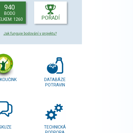
940
BODŮ
POŘADÍ
ELKEM: 1260
Jak funguje bodování v projektu?
KOUČINK
DATABÁZE
POTRAVIN
SKUZE
TECHNICKÁ
PODPORA