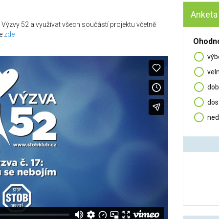
Anketa
 Výzvy 52 a využívat všech součástí projektu včetně
se
zde
Ohodno
výb
vel
dob
dos
ned