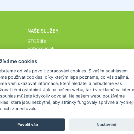
NAŠE SLUŽBY
STOBlife
Sebekoučink
Podpůrný online program při lécích na hubnutí
žíváme cookies
STOB.cz
ebujeme od vás
povolit zpracování cookies
. S vaším souhlasem
me používat cookies, díky kterým lépe poznáme,
co vás zajímá
.
eme vám ukazovat
informace, které hledáte
, a nebudeme vás
žovat těmi ostatními. Jak na našem webu, tak i v reklamě na intern
 souhlas můžete kdykoliv odvolat. Na našem webu
používáme
okies, které jsou nezbytné
, aby stránky fungovaly správně a rychleji 
 nich zorientovali.
Povolit vše
Nastavení