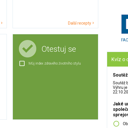
Další recepty
FA
Otestuj se
Kvíz o 
Můj index zdravého životního stylu
Soutěž
Soutěž 
Výhru je
22.10.20
Jaké u
společ
sprejo
Ob