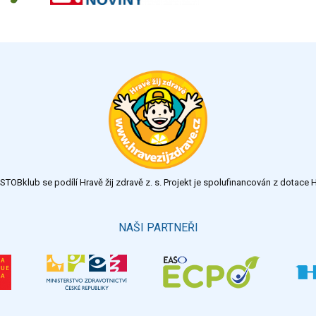
TOBklub se podílí Hravě žij zdravě z. s. Projekt je spolufinancován z dotac
NAŠI PARTNEŘI