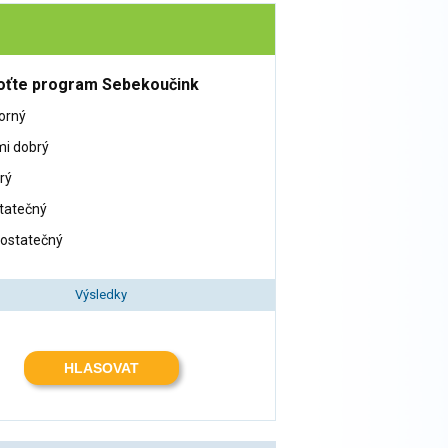
ťte program Sebekoučink
orný
mi dobrý
rý
tatečný
ostatečný
Výsledky
HLASOVAT