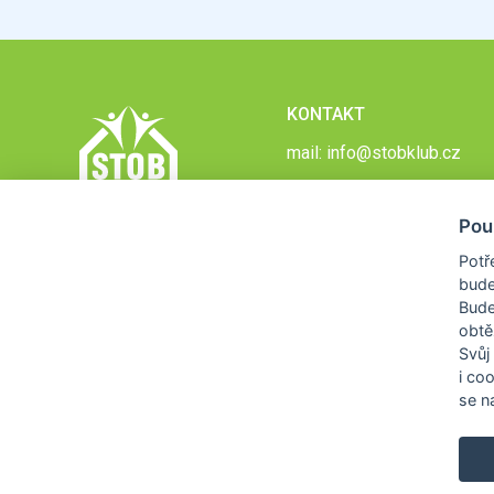
KONTAKT
mail:
info@stobklub.cz
Pou
Potř
bude
Bud
obtě
Svůj
i co
se na
COPYRIGHT © 2026
STOB KLUB