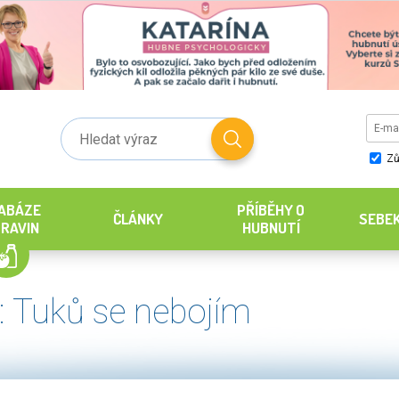
Zů
ABÁZE
PŘÍBĚHY O
ČLÁNKY
SEBE
RAVIN
HUBNUTÍ
: Tuků se nebojím