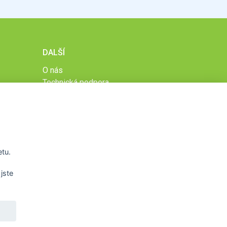
DALŠÍ
O nás
Technická podpora
Časté dotazy
Normy a zásady fungování STOBklubu
Členové STOBklubu
Zásady nakládání s osobními údaji
Otestujte se
etu.
Spočítejte si
Výzva 52
jste
WWW.STOB.CZ
,
WWW.HRAVEZIJZDRAVE.CZ