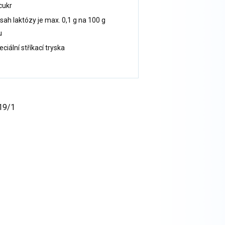
cukr
sah laktózy je max. 0,1 g na 100 g
u
ciální stříkací tryska
019/1