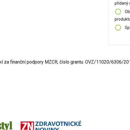
přidaný 
Ob
produkt
Spe
ikl za finanční podpory MZCR, číslo grantu: OVZ/11020/6306/2