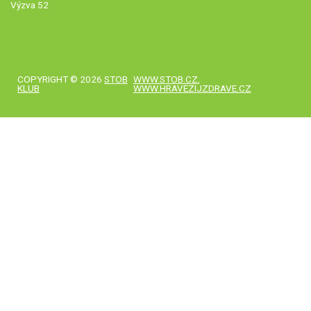
Výzva 52
COPYRIGHT © 2026
STOB
WWW.STOB.CZ
,
KLUB
WWW.HRAVEZIJZDRAVE.CZ