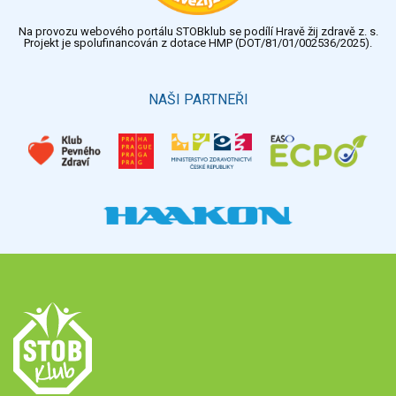
Na provozu webového portálu STOBklub se podílí Hravě žij zdravě z. s.
Projekt je spolufinancován z dotace HMP (DOT/81/01/002536/2025).
NAŠI PARTNEŘI