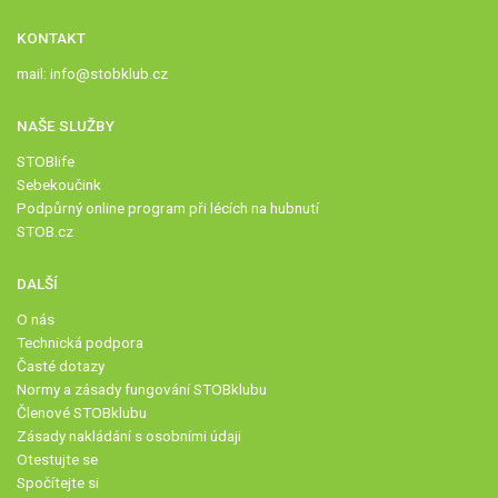
KONTAKT
mail:
info@stobklub.cz
NAŠE SLUŽBY
STOBlife
Sebekoučink
Podpůrný online program při lécích na hubnutí
STOB.cz
DALŠÍ
O nás
Technická podpora
Časté dotazy
Normy a zásady fungování STOBklubu
Členové STOBklubu
Zásady nakládání s osobními údaji
Otestujte se
Spočítejte si