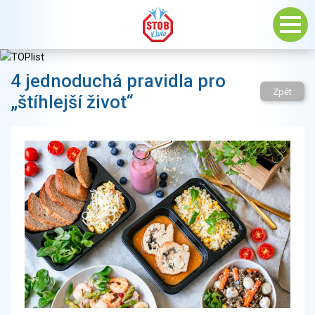
4 jednoduchá pravidla pro
Zpět
„štíhlejší život“