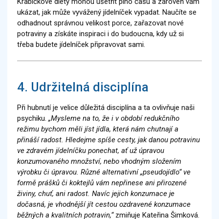
Krabičkové diety mohou ušetřit plno času a zároveň vám
ukázat, jak může vyvážený jídelníček vypadat. Naučíte se
odhadnout správnou velikost porce, zařazovat nové
potraviny a získáte inspiraci i do budoucna, kdy už si
třeba budete jídelníček připravovat sami.
4. Udržitelná disciplína
Při hubnutí je velice důležitá disciplína a ta ovlivňuje naši
psychiku.
„Mysleme na to, že i v období redukčního
režimu bychom měli jíst jídla, která nám chutnají a
přináší radost. Hledejme spíše cesty, jak danou potravinu
ve zdravém jídelníčku ponechat, ať už úpravou
konzumovaného množství, nebo vhodným složením
výrobku či úpravou. Různé alternativní „pseudojídlo“ ve
formě prášků či koktejlů vám nepřinese ani přirozené
živiny, chuť, ani radost. Navíc jejich konzumace je
dočasná, je vhodnější jít cestou ozdravené konzumace
běžných a kvalitních potravin,“
zmiňuje Kateřina Šimková.