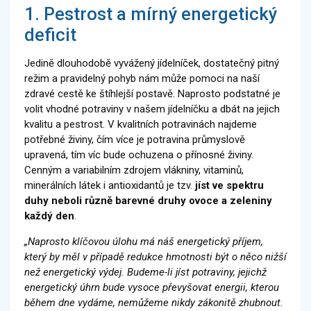
1. Pestrost a mírný energetický
deficit
Jedině dlouhodobě vyvážený jídelníček, dostatečný pitný
režim a pravidelný pohyb nám může pomoci na naší
zdravé cestě ke štíhlejší postavě. Naprosto podstatné je
volit vhodné potraviny v našem jídelníčku a dbát na jejich
kvalitu a pestrost. V kvalitních potravinách najdeme
potřebné živiny, čím více je potravina průmyslově
upravená, tím víc bude ochuzena o přínosné živiny.
Cenným a variabilním zdrojem vlákniny, vitaminů,
minerálních látek i antioxidantů je tzv.
jíst ve spektru
duhy neboli různě barevné druhy ovoce a zeleniny
každý den
.
„Naprosto klíčovou úlohu má náš energetický příjem,
který by měl v případě redukce hmotnosti být o něco nižší
než energetický výdej. Budeme-li jíst potraviny, jejichž
energetický úhrn bude vysoce převyšovat energii, kterou
během dne vydáme, nemůžeme nikdy zákonitě zhubnout.