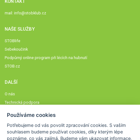
KONTAKT
mail:
info@stobklub.cz
NAŠE SLUŽBY
STOBlife
Sebekoučink
Podpůrný online program při lécích na hubnutí
STOB.cz
DALŠÍ
O nás
Technická podpora
Časté dotazy
Používáme cookies
Normy a zásady fungování STOBklubu
Potřebujeme od vás
povolit zpracování cookies
. S vaším
Členové STOBklubu
souhlasem budeme používat cookies, díky kterým lépe
Zásady nakládání s osobními údaji
poznáme,
co vás zajímá
. Budeme vám ukazovat
informace,