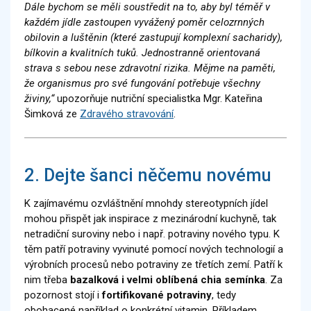
Dále bychom se měli soustředit na to, aby byl téměř v
každém jídle zastoupen vyvážený poměr celozrnných
obilovin a luštěnin (které zastupují komplexní sacharidy),
bílkovin a kvalitních tuků. Jednostranně orientovaná
strava s sebou nese zdravotní rizika. Mějme na paměti,
že organismus pro své fungování potřebuje všechny
živiny,“
upozorňuje nutriční specialistka Mgr. Kateřina
Šimková ze
Zdravého stravování
.
2. Dejte šanci něčemu novému
K zajímavému ozvláštnění mnohdy stereotypních jídel
mohou přispět jak inspirace z mezinárodní kuchyně, tak
netradiční suroviny nebo i např. potraviny nového typu. K
těm patří potraviny vyvinuté pomocí nových technologií a
výrobních procesů nebo potraviny ze třetích zemí. Patří k
nim třeba
bazalková i velmi oblíbená chia semínka
. Za
pozornost stojí i
fortifikované potraviny
, tedy
obohacené například o konkrétní vitamin. Příkladem