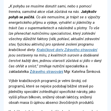
„K pohybu se musíme donutit sami, nebo s pomocí
trenéra, samotná akce však zůstává na nás.
Jakýkoliv
pohyb se počítá.
Co ale nemusíme, je trápit se s výpočty
energetického příjmu a výdeje, vytvářet si jídelníčky a
trávit čas v supermarketech a následně u plotny. To vše
lze přenechat nutričnímu specialistovi, který zohlední
všechny důležité faktory (věk, pohlaví, aktuální zdravotní
stav, fyzickou aktivitu) pro správné zvolení programu
krabičkové diety.
Krabičkové diety Zdravého stravování
jsou sestaveny na míru, z kvalitních surovin a dodávané
čerstvé každý den, jedinou starostí zůstává si jídlo v daný
čas ohřát a sníst,”
zmiňuje nutriční specialistka a
zakladatelka
Zdravého stravování
Mgr. Kateřina Šimková.
Výběr krabičkových programů je velmi široký, od
programů, které se nejvíce podobají běžné stravě po
jídelníčky speciální zohledňující specifické nároky, jako
vyšší přísun bílkovin, snížený obsah laktózy, snížený
obsah masa či úplnou absenci živočišných produktů.