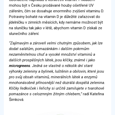
mohou být v Česku prodávané houby ošetřené UV
zářením, čím se dosahuje enormního zvýšení vitaminu D.
Potraviny bohaté na vitamin D je důležité zařazovat do
jídelníčku v zimních měsících, kdy nemáme možnost být
na sluníčku tak jako v létě, abychom vitamin D získali ze
slunečního záření.
“Zajímavým a zároveň velmi chutným způsobem, jak lze
dodat salátům, pomazánkám i dalším pokrmům
nezaměnitelnou chuť a vysoké množství vitaminů a
dalších prospěšných látek, jsou klíčky, známé i jako
microgreens
. Jedná se vlastně o několik dní staré
výhonky zeleniny a bylinek, luštěnin a obilovin, které jsou
pro svůj obsah vitaminů, minerálních látek a enzymů
mnohonásobně přínosnější než dozrálá dospělá zelenina.
Klíčky ředkviček i řeřichy si určitě zamilujete v tvarohové
pomazánce s celozrnným žitným chlebem,”
radí Kateřina
Šimková.