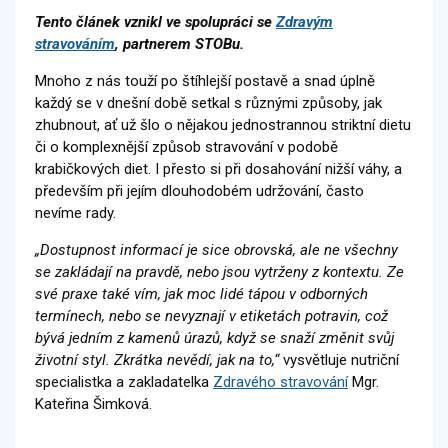
Tento článek vznikl ve spolupráci se
Zdravým
stravováním
, partnerem STOBu.
Mnoho z nás touží po štíhlejší postavě a snad úplně
každý se v dnešní době setkal s různými způsoby, jak
zhubnout, ať už šlo o nějakou jednostrannou striktní dietu
či o komplexnější způsob stravování v podobě
krabičkových diet. I přesto si při dosahování nižší váhy, a
především při jejím dlouhodobém udržování, často
nevíme rady.
„Dostupnost informací je sice obrovská, ale ne všechny
se zakládají na pravdě, nebo jsou vytrženy z kontextu. Ze
své praxe také vím, jak moc lidé tápou v odborných
termínech, nebo se nevyznají v etiketách potravin, což
bývá jedním z kamenů úrazů, když se snaží změnit svůj
životní styl. Zkrátka nevědí, jak na to,“
vysvětluje nutriční
specialistka a zakladatelka
Zdravého stravování
Mgr.
Kateřina Šimková.