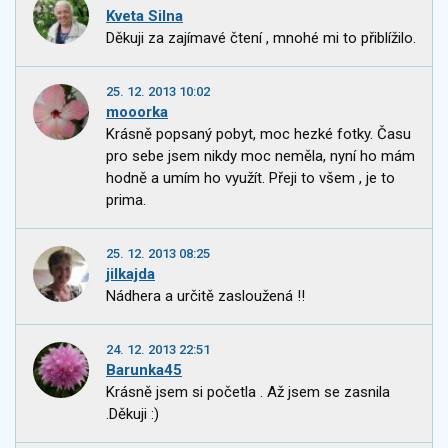
Kveta Silna
Děkuji za zajímavé čtení , mnohé mi to přiblížilo.
25. 12. 2013 10:02
mooorka
Krásně popsaný pobyt, moc hezké fotky. Času
pro sebe jsem nikdy moc neměla, nyní ho mám
hodně a umím ho využít. Přeji to všem , je to
prima.
25. 12. 2013 08:25
jilkajda
Nádhera a určitě zasloužená !!
24. 12. 2013 22:51
Barunka45
Krásně jsem si početla . Až jsem se zasnila
.Děkuji :)