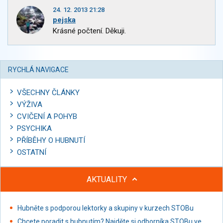
24. 12. 2013 21:28
pejska
Krásné počtení. Děkuji.
RYCHLÁ NAVIGACE
VŠECHNY ČLÁNKY
VÝŽIVA
CVIČENÍ A POHYB
PSYCHIKA
PŘÍBĚHY O HUBNUTÍ
OSTATNÍ
AKTUALITY
Hubněte s podporou lektorky a skupiny v kurzech STOBu
Chcete poradit s hubnutím? Najděte si odborníka STOBu ve