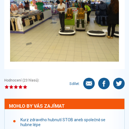
Hodnocení (
23
hlasů):
Sdílet:
MOHLO BY VÁS ZAJÍMAT
Kurz zdravého hubnutí STOB aneb společně se
hubne lépe