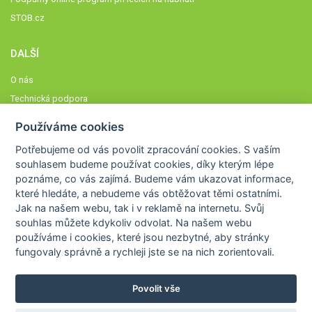
STOB.cz
DALŠÍ
O nás
Technická podpora
Časté dotazy
Používáme cookies
Normy a zásady fungování STOBklubu
Potřebujeme od vás
povolit zpracování cookies
. S vaším
Členové STOBklubu
souhlasem budeme používat cookies, díky kterým lépe
Zásady nakládání s osobními údaji
poznáme,
co vás zajímá
. Budeme vám ukazovat
informace,
Otestujte se
které hledáte
, a nebudeme vás obtěžovat těmi ostatními.
Jak na našem webu, tak i v reklamě na internetu. Svůj
Spočítejte si
souhlas můžete kdykoliv odvolat. Na našem webu
Výzva 52
používáme i cookies, které jsou nezbytné
, aby stránky
fungovaly správně a rychleji jste se na nich zorientovali.
Povolit vše
COPYRIGHT © 2026
STOB
WWW.STOB.CZ
,