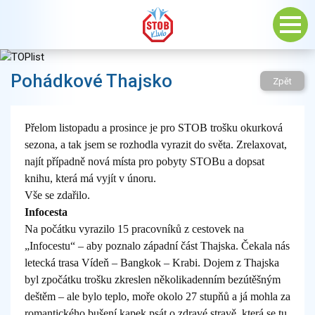
Pohádkové Thajsko
Zpět
Přelom listopadu a prosince je pro STOB trošku okurková
sezona, a tak jsem se rozhodla vyrazit do světa. Zrelaxovat,
najít případně nová místa pro pobyty STOBu a dopsat
knihu, která má vyjít v únoru.
Vše se zdařilo.
Infocesta
Na počátku vyrazilo 15 pracovníků z cestovek na
„Infocestu“ – aby poznalo západní část Thajska. Čekala nás
letecká trasa Vídeň – Bangkok – Krabi. Dojem z Thajska
byl zpočátku trošku zkreslen několikadenním bezútěšným
deštěm – ale bylo teplo, moře okolo 27 stupňů a já mohla za
romantického bušení kapek psát o zdravé stravě, která se tu