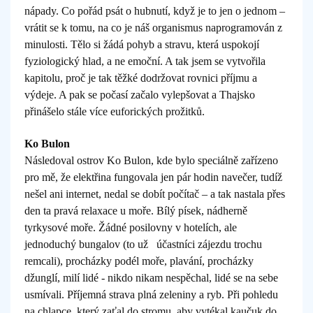
nápady. Co pořád psát o hubnutí, když je to jen o jednom –
vrátit se k tomu, na co je náš organismus naprogramován z
minulosti. Tělo si žádá pohyb a stravu, která uspokojí
fyziologický hlad, a ne emoční. A tak jsem se vytvořila
kapitolu, proč je tak těžké dodržovat rovnici příjmu a
výdeje. A pak se počasí začalo vylepšovat a Thajsko
přinášelo stále více euforických prožitků.
Ko Bulon
Následoval ostrov Ko Bulon, kde bylo speciálně zařízeno
pro mě, že elektřina fungovala jen pár hodin navečer, tudíž
nešel ani internet, nedal se dobít počítač – a tak nastala přes
den ta pravá relaxace u moře. Bílý písek, nádherně
tyrkysové moře. Žádné posilovny v hotelích, ale
jednoduchý bungalov (to už účastníci zájezdu trochu
remcali), procházky podél moře, plavání, procházky
džunglí, milí lidé - nikdo nikam nespěchal, lidé se na sebe
usmívali. Příjemná strava plná zeleniny a ryb. Při pohledu
na chlapce, který zaťal do stromu, aby vytékal kaučuk do