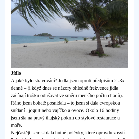
Jídlo
A jaké bylo stravování? Jedla jsem oproti předpisům 2 -3x
denně – (i když dnes se názory ohledně frekvence jídla
začínají trošku odlišovat ve směru menšího počtu chodů).
Ráno jsem bohatě posnídala – to jsem si dala evropskou
snídaní - jogurt nebo vajíčko a ovoce. Okolo 16 hodiny
jsem šla na pravý thajský pokrm do stylové restaurace u
moře.
Nejčastěji jsem si dala hutné polévky, které opravdu zasytí.