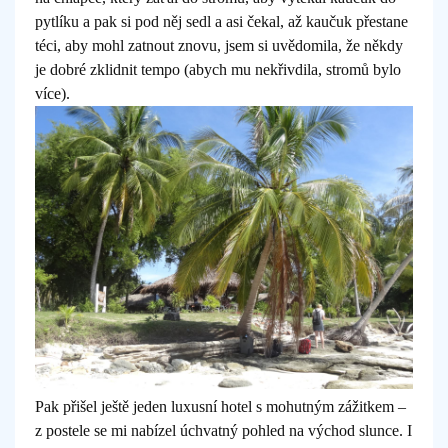
pytlíku a pak si pod něj sedl a asi čekal, až kaučuk přestane
téci, aby mohl zatnout znovu, jsem si uvědomila, že někdy
je dobré zklidnit tempo (abych mu nekřivdila, stromů bylo
více).
Pak přišel ještě jeden luxusní hotel s mohutným zážitkem –
z postele se mi nabízel úchvatný pohled na východ slunce. I