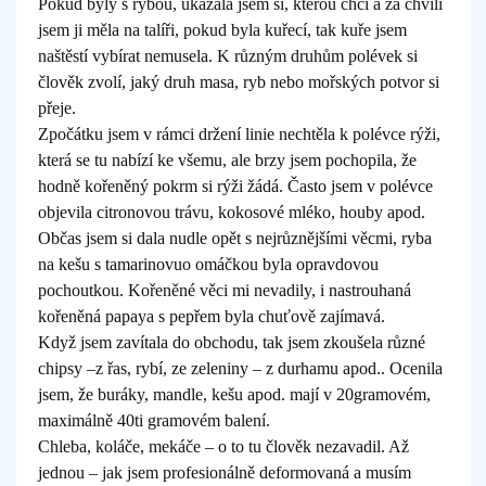
Pokud byly s rybou, ukázala jsem si, kterou chci a za chvíli
jsem ji měla na talíři, pokud byla kuřecí, tak kuře jsem
naštěstí vybírat nemusela. K různým druhům polévek si
člověk zvolí, jaký druh masa, ryb nebo mořských potvor si
přeje.
Zpočátku jsem v rámci držení linie nechtěla k polévce rýži,
která se tu nabízí ke všemu, ale brzy jsem pochopila, že
hodně kořeněný pokrm si rýži žádá. Často jsem v polévce
objevila citronovou trávu, kokosové mléko, houby apod.
Občas jsem si dala nudle opět s nejrůznějšími věcmi, ryba
na kešu s tamarinovuo omáčkou byla opravdovou
pochoutkou. Kořeněné věci mi nevadily, i nastrouhaná
kořeněná papaya s pepřem byla chuťově zajímavá.
Když jsem zavítala do obchodu, tak jsem zkoušela různé
chipsy –z řas, rybí, ze zeleniny – z durhamu apod.. Ocenila
jsem, že buráky, mandle, kešu apod. mají v 20gramovém,
maximálně 40ti gramovém balení.
Chleba, koláče, mekáče – o to tu člověk nezavadil. Až
jednou – jak jsem profesionálně deformovaná a musím