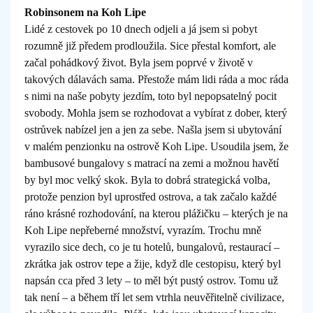
Robinsonem na Koh Lipe
Lidé z cestovek po 10 dnech odjeli a já jsem si pobyt
rozumně již předem prodloužila. Sice přestal komfort, ale
začal pohádkový život. Byla jsem poprvé v životě v
takových dálavách sama. Přestože mám lidi ráda a moc ráda
s nimi na naše pobyty jezdím, toto byl nepopsatelný pocit
svobody. Mohla jsem se rozhodovat a vybírat z dober, který
ostrůvek nabízel jen a jen za sebe. Našla jsem si ubytování
v malém penzionku na ostrově Koh Lipe. Usoudila jsem, že
bambusové bungalovy s matrací na zemi a možnou havětí
by byl moc velký skok. Byla to dobrá strategická volba,
protože penzion byl uprostřed ostrova, a tak začalo každé
ráno krásné rozhodování, na kterou plážičku – kterých je na
Koh Lipe nepřeberné množství, vyrazím. Trochu mně
vyrazilo sice dech, co je tu hotelů, bungalovů, restaurací –
zkrátka jak ostrov tepe a žije, když dle cestopisu, který byl
napsán cca před 3 lety – to měl být pustý ostrov. Tomu už
tak není – a během tří let sem vtrhla neuvěřitelně civilizace,