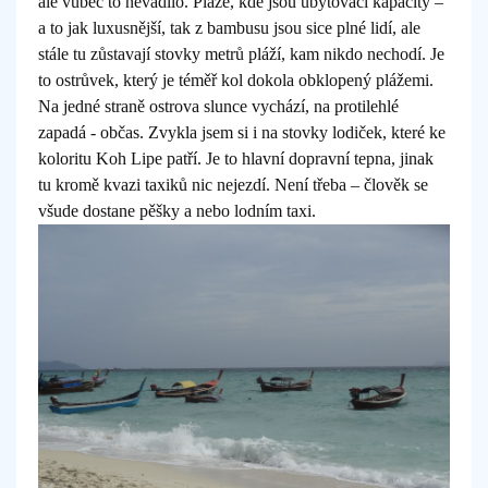
ale vůbec to nevadilo. Pláže, kde jsou ubytovací kapacity –
a to jak luxusnější, tak z bambusu jsou sice plné lidí, ale
stále tu zůstavají stovky metrů pláží, kam nikdo nechodí. Je
to ostrůvek, který je téměř kol dokola obklopený plážemi.
Na jedné straně ostrova slunce vychází, na protilehlé
zapadá - občas. Zvykla jsem si i na stovky lodiček, které ke
koloritu Koh Lipe patří. Je to hlavní dopravní tepna, jinak
tu kromě kvazi taxiků nic nejezdí. Není třeba – člověk se
všude dostane pěšky a nebo lodním taxi.