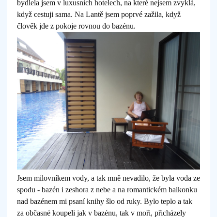
bydlela jsem v luxusních hotelech, na které nejsem zvyklá,
když cestuji sama. Na Lantě jsem poprvé zažila, když
člověk jde z pokoje rovnou do bazénu.
Jsem milovníkem vody, a tak mně nevadilo, že byla voda ze
spodu - bazén i zeshora z nebe a na romantickém balkonku
nad bazénem mi psaní knihy šlo od ruky. Bylo teplo a tak
za občasné koupeli jak v bazénu, tak v moři, přicházely