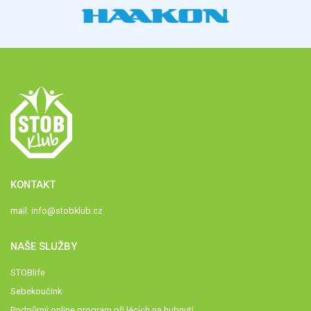
KONTAKT
mail:
info@stobklub.cz
NAŠE SLUŽBY
STOBlife
Sebekoučink
Podpůrný online program při lécích na hubnutí