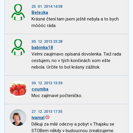
23. 01. 2014 14:38
Beleska
Krásné čtení.tam jsem ještě nebyla a to bych
móóóc ráda.
30. 12. 2013 23:28
babinka18
Velmi zaujímavo opísaná dovolenka. Tiež rada
cestujem, no v tých končinách som ešte
nebola. Určite to bol krásny zážitok.
30. 12. 2013 13:39
coumba
Moc zajímavé počteníčko.
27. 12. 2013 17:35
ivamal
Děkuji za milé odezvy a pobyt v Thajsku se
STOBem někdy v budoucnou zrealizujeme.