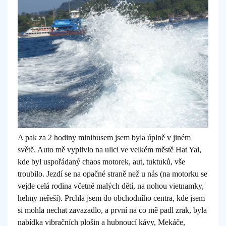
A pak za 2 hodiny minibusem jsem byla úplně v jiném
světě. Auto mě vyplivlo na ulici ve velkém městě Hat Yai,
kde byl uspořádaný chaos motorek, aut, tuktuků, vše
troubilo. Jezdí se na opačné straně než u nás (na motorku se
vejde celá rodina včetně malých dětí, na nohou vietnamky,
helmy neřeší). Prchla jsem do obchodního centra, kde jsem
si mohla nechat zavazadlo, a první na co mě padl zrak, byla
nabídka vibračních plošin a hubnoucí kávy, Mekáče,