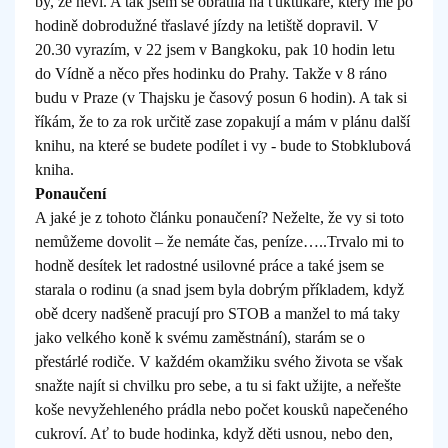
by, že neví. A tak jsem se obrátila na ťuktukáře, který mě po
hodině dobrodužné třaslavé jízdy na letiště dopravil. V
20.30 vyrazím, v 22 jsem v Bangkoku, pak 10 hodin letu
do Vídně a něco přes hodinku do Prahy. Takže v 8 ráno
budu v Praze (v Thajsku je časový posun 6 hodin). A tak si
říkám, že to za rok určitě zase zopakují a mám v plánu další
knihu, na které se budete podílet i vy - bude to Stobklubová
kniha.
Ponaučení
A jaké je z tohoto článku ponaučení? Neželte, že vy si toto
nemůžeme dovolit – že nemáte čas, peníze…..Trvalo mi to
hodně desítek let radostné usilovné práce a také jsem se
starala o rodinu (a snad jsem byla dobrým příkladem, když
obě dcery nadšeně pracují pro STOB a manžel to má taky
jako velkého koně k svému zaměstnání), starám se o
přestárlé rodiče. V každém okamžiku svého života se však
snažte najít si chvilku pro sebe, a tu si fakt užijte, a neřešte
koše nevyžehleného prádla nebo počet kousků napečeného
cukroví. Ať to bude hodinka, když děti usnou, nebo den,