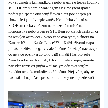
kdy si užijete s kamarádkou a nebo si užijete třebas hodinku
se STOBem s nordic walkingem i v zimě (není špatné
počasí jen špatně oblečený člověk a ten pocit nejen při
chůzi, ale i po ní v teplé vaně). Nebo třeba víkend se
STOBem (třeba v březnu na kouzelném místě na
Konopišti) a nebo týden se STOBem po krajích českých či
na řeckých ostrovech? Nebo třeba dva týdny v únoru na
Kanárech? ……Na Srí Lance??? …Každá životní etapa
přináší pozitiva i negativa, ale úměrně této etapě nacházejte
co nejvíce pozitiv a do toho patří si najít i čas pro sebe.
Není to sobecké. Naopak, když přijmete energii, můžete jí
pak více rozdávat jiným – ať malým dětem či starým
rodičům nebo komukoliv potřebnému. Přeji vám, abyste
našli sílu si najít čas i pro sebe – a nikdy není pozdě začít.