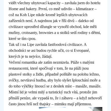
vidět všechny ubytovací kapacity – zavítala jsem do hotelu
Home and bakery. První, co mně udivilo – klimatizace –
což na Koh Lipe nikde kromě lepších ubytovacích
zařízeních není. A najednou jak v říši divů – daleko od
civilizace uprostřed džungle se vynořil obchod, kde měli
mufiny, croissanty, brownies a u stolků sedí rodiny s dětmi,
které se tím cpou.
Tak už i na Lipe zavítala fastfoodová civilizace. A
obchodníci se asi budou rychle učit, co si Evropané,
kterých je tu nejvíce, žádají.
Večerní romantika ale zatím nezmizela. Pláže s malými
restauracemi, které spočívají v tom, že na pláži jsou
plastové stolky a židle, případně polštáře na polohu ležmo,
svíčky, nevtíravá hudba, aby bylo slyšet šplouchání moře a
do toho výkřiky linoucí se z desítek míst – masáže, masáže.
Místní lid je velmi milý a turistický ruch vítá, protože jim
přináší peníze, ale vypadá to, že i zábavu – a když nehovoří
často jinou řeší než thajsky – mimiku mají příjemnou.