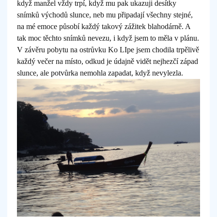
když manžel vždy trpí, když mu pak ukazuji desítky
snímků východů slunce, neb mu připadají všechny stejné,
na mé emoce působí každý takový zážitek blahodárně. A
tak moc těchto snímků nevezu, i když jsem to měla v plánu.
V závěru pobytu na ostrůvku Ko LIpe jsem chodila trpělivě
každý večer na místo, odkud je údajně vidět nejhezčí západ
slunce, ale potvůrka nemohla zapadat, když nevylezla.