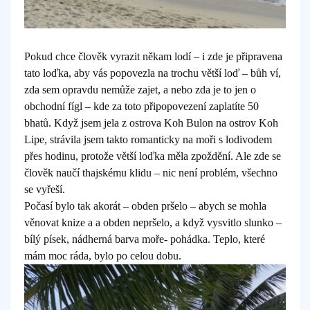
Pokud chce člověk vyrazit někam lodí – i zde je připravena
tato loďka, aby vás popovezla na trochu větší loď – bůh ví,
zda sem opravdu nemůže zajet, a nebo zda je to jen o
obchodní fígl – kde za toto připopovezení zaplatíte 50
bhatů. Když jsem jela z ostrova Koh Bulon na ostrov Koh
Lipe, strávila jsem takto romanticky na moři s lodivodem
přes hodinu, protože větší loďka měla zpoždění. Ale zde se
člověk naučí thajskému klidu – nic není problém, všechno
se vyřeší.
Počasí bylo tak akorát – obden pršelo – abych se mohla
věnovat knize a a obden nepršelo, a když vysvitlo slunko –
bílý písek, nádherná barva moře- pohádka. Teplo, které
mám moc ráda, bylo po celou dobu.