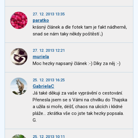
27. 12. 2013 13:35
paratko
krásný článek a dle fotek tam je fakt nádherně,
snad se nám taky někdy poštěstí ;)
27. 12. 2013 12:21
muriela
Moc hezky napsaný článek :-) Díky za něj :-)
25. 12. 2013 16:25
GabrielaC
Já také děkuji za vaše vyprávění o cestování.
Přenesla jsem se s Vámi na chvilku do Thajska
a užila si moře, déšť, chaos na ulicích i klidné
pláže... zkrátka vše co jste tak hezky popsala.
G.
25. 12. 2013 10:11