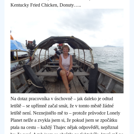
Kentucky Fried Chicken, Donuty…..
Na dotaz pracovníka v úschovně – jak daleko je odtud
letiště – se upřímně začal smát, že v tomto městě žádné
letiště není. Neznejistělo mě to – protože průvodce Lonely
Planet nelže a zvykla jsem si, že pokud jsem se zpočátku
ptala na cestu – každý Thajec nějak odpověděl, nepřiznal