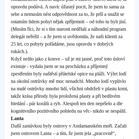
opravdu podává. A navíc úžasný pocit, že jsem tu sama za
sebe a nemusím nést odpovědnost za to, že prší a snažit se
ostatním lidem pobyt nějak zpříjemnit – od toho tu byli jiní.
(Musím říci, že si s tím starosti nedělali a náhradní program
delegát neřešil – a že jsem si uvědomila, že naši klienti za
25 let, co pobyty pořádáme, jsou opravdu v dobrých
rukách.).
Když nelilo jako z konve – už je mi jasné, proč toto úsloví
existuje - vydala jsem se na procházku a příjemný
zpestřením byly naštěstí přátelské opice na pláži. Výlet lodí
na okolní ostrůvky mě moc nenadchl. Mnoho lodí vyplivlo
na malé ostrůvky mnoho lidí, všichni obdrželi v plastu krmi,
takže krása přírody byla proložená plasty a při bedlivém
hledání - pár korálů a ryb. Alespoň ten den nepršelo a dle
kognitivního pozitivního pohledu na věc- nikdo se nespálil.
Lanta
Další zastávkou byly ostrovy v Andamanském moři. Začali
jsem ostrovem Lanta – a tím, že jsem jela „pracovně“,